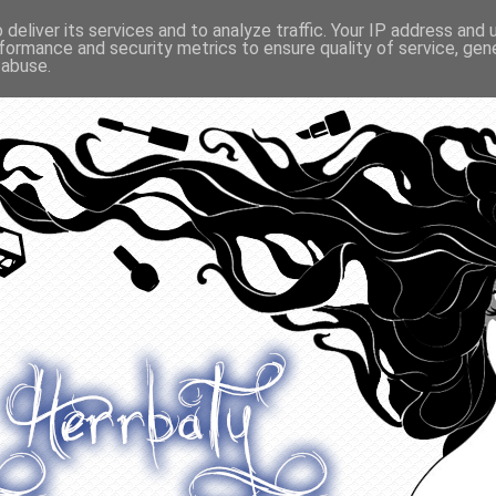
deliver its services and to analyze traffic. Your IP address and
formance and security metrics to ensure quality of service, ge
O ODŻYWIANIU
GADŻETY
KONKURSY
POLECANE
 abuse.