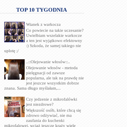
TOP 10 TYGODNIA
Wianek z warkocza
Co powiecie na takie uczesanie?
Uwielbiam wszelakie warkocze
a ten jest wyjątkowo efektowny
:) Szkoda, że samej takiego nie
uplotę ;/
..::Olejowanie włosów::..
Olejowanie włosów - metoda
pielęgnacji od zawsze
popularna, ale tak na prawdę nie
jest jeszcze wszystkim dobrze
znana. Sama długo myślałam,...
Czy jedzenie z mikrofalówki
jest niezdrowe?
Większość osób, które chcą się
zdrowo odżywiać, nie ma
zaufania do kuchenki
mikrofalowej, wciąż jeszcze krąży wiele