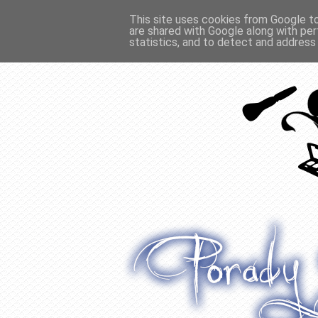
This site uses cookies from Google to 
are shared with Google along with per
O WŁOSACH
RECENZJE
WYWIADY
statistics, and to detect and address