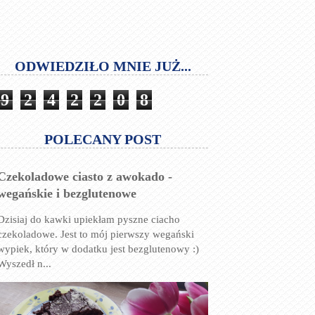
ODWIEDZIŁO MNIE JUŻ...
9
2
4
2
2
0
8
POLECANY POST
Czekoladowe ciasto z awokado -
wegańskie i bezglutenowe
Dzisiaj do kawki upiekłam pyszne ciacho
czekoladowe. Jest to mój pierwszy wegański
wypiek, który w dodatku jest bezglutenowy :)
Wyszedł n...