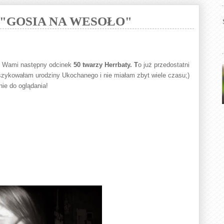
 "GOSIA NA WESOŁO"
ed Wami następny
odcinek
50 twarzy Herrbaty. T
o już przedostatni
 szykowałam urodziny Ukochanego i nie miałam zbyt wiele czasu;)
nie do oglądania!