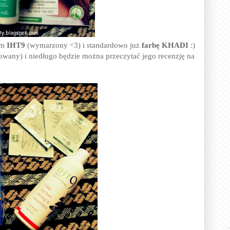
em
IHT9
(wymarzony <3)
i standardowo już
farbę KHADI
:)
kowany) i niedługo będzie można przeczytać jego recenzję na