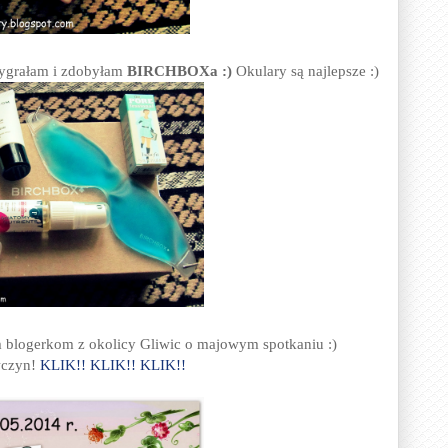
grałam i zdobyłam
BIRCHBOXa :)
Okulary są najlepsze :)
 blogerkom z okolicy Gliwic o majowym spotkaniu :)
ewczyn!
KLIK!! KLIK!! KLIK!!