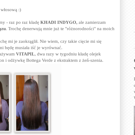
 włosową :)
ny - raz po raz kładę
KHADI INDYGO,
ale zamierzam
ązu
. Trochę denerwują mnie już te "różnorodności" na moich
chę mi je zaokrąglił. Nie wiem, czy takie cięcie mi się
ni będę musiała iść je wyrównać.
j zażywam
VITAPIL
, dwa razy w tygodniu kładę olejek
pon i odżywkę Bottega Verde z ekstraktem z żeń-szenia.