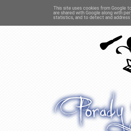
This site uses cookies from Google to 
are shared with Google along with per
O WŁOSACH
RECENZJE
WYWIADY
statistics, and to detect and address