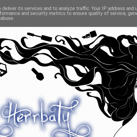
deliver its services and to analyze traffic. Your IP address and
formance and security metrics to ensure quality of service, ge
O ODŻYWIANIU
GADŻETY
KONKURSY
POLECANE
 abuse.