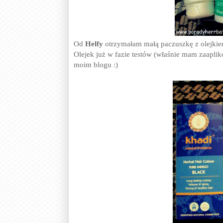
Od
Helfy
otrzymałam małą paczuszkę z olejki
Olejek już w fazie testów (właśnie mam zaapli
moim blogu :)