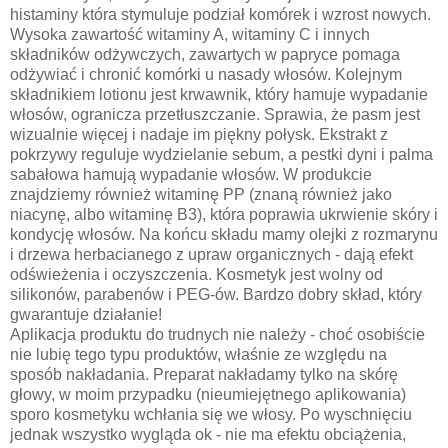
histaminy która stymuluje podział komórek i wzrost nowych.
Wysoka zawartość witaminy A, witaminy C i innych
składników odżywczych, zawartych w papryce pomaga
odżywiać i chronić komórki u nasady włosów. Kolejnym
składnikiem lotionu jest krwawnik, który hamuje wypadanie
włosów, ogranicza przetłuszczanie. Sprawia, że pasm jest
wizualnie więcej i nadaje im piękny połysk. Ekstrakt z
pokrzywy reguluje wydzielanie sebum, a pestki dyni i palma
sabałowa hamują wypadanie włosów. W produkcie
znajdziemy również witaminę PP (znaną również jako
niacynę, albo witaminę B3), która poprawia ukrwienie skóry i
kondycję włosów. Na końcu składu mamy olejki z rozmarynu
i drzewa herbacianego z upraw organicznych - dają efekt
odświeżenia i oczyszczenia. Kosmetyk jest wolny od
silikonów, parabenów i PEG-ów. Bardzo dobry skład, który
gwarantuje działanie!
Aplikacja produktu do trudnych nie należy - choć osobiście
nie lubię tego typu produktów, właśnie ze względu na
sposób nakładania. Preparat nakładamy tylko na skórę
głowy, w moim przypadku (nieumiejętnego aplikowania)
sporo kosmetyku wchłania się we włosy. Po wyschnięciu
jednak wszystko wygląda ok - nie ma efektu obciążenia,