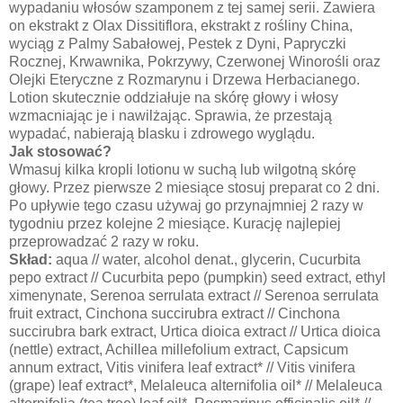
wypadaniu włosów szamponem z tej samej serii. Zawiera
on ekstrakt z Olax Dissitiflora, ekstrakt z rośliny China,
wyciąg z Palmy Sabałowej, Pestek z Dyni, Papryczki
Rocznej, Krwawnika, Pokrzywy, Czerwonej Winorośli oraz
Olejki Eteryczne z Rozmarynu i Drzewa Herbacianego.
Lotion skutecznie oddziałuje na skórę głowy i włosy
wzmacniając je i nawilżając. Sprawia, że przestają
wypadać, nabierają blasku i zdrowego wyglądu.
Jak stosować?
Wmasuj kilka kropli lotionu w suchą lub wilgotną skórę
głowy. Przez pierwsze 2 miesiące stosuj preparat co 2 dni.
Po upływie tego czasu używaj go przynajmniej 2 razy w
tygodniu przez kolejne 2 miesiące. Kurację najlepiej
przeprowadzać 2 razy w roku.
Skład:
aqua // water, alcohol denat., glycerin, Cucurbita
pepo extract // Cucurbita pepo (pumpkin) seed extract, ethyl
ximenynate, Serenoa serrulata extract // Serenoa serrulata
fruit extract, Cinchona succirubra extract // Cinchona
succirubra bark extract, Urtica dioica extract // Urtica dioica
(nettle) extract, Achillea millefolium extract, Capsicum
annum extract, Vitis vinifera leaf extract* // Vitis vinifera
(grape) leaf extract*, Melaleuca alternifolia oil* // Melaleuca