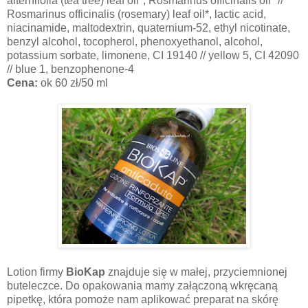
alternifolia (tea tree) leaf oil*, Rosmarinus officinalis oil* //
Rosmarinus officinalis (rosemary) leaf oil*, lactic acid,
niacinamide, maltodextrin, quaternium-52, ethyl nicotinate,
benzyl alcohol, tocopherol, phenoxyethanol, alcohol,
potassium sorbate, limonene, CI 19140 // yellow 5, CI 42090
// blue 1, benzophenone-4
Cena:
ok 60 zł/50 ml
Lotion firmy
BioKap
znajduje się w małej, przyciemnionej
buteleczce. Do opakowania mamy załączoną wkręcaną
pipetkę, która pomoże nam aplikować preparat na skórę