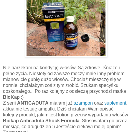
Nie narzekam na kondycję włosów. Są zdrowe, lśniące i
pełne życia. Niestety od zawsze męczy mnie inny problem,
mianowicie gubię dużo włosów. Chociaż mieszczę się w
normie, chciałabym coś z tym zrobić. Szukam specyfiku
doskonałego... Po raz kolejny z odsieczą przychodzi marka
BioKap
:)
Z serii
ANTICADUTA
miałam już
szampon
oraz
suplement
,
aktualnie testuję ampułki. Dziś chciałam Wam opisać
kolejny produkt, jakim jest lotion przeciw wypadaniu włosów
Biokap Anticaduta Shock Formula.
Stosowałam go przez
miesiąc, co drugi dzień :) Jesteście ciekawi mojej opinii?