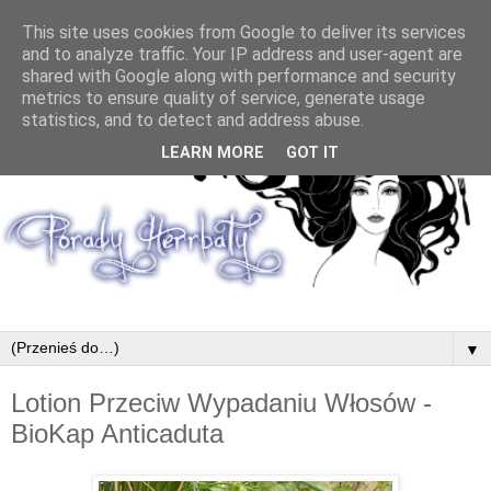
This site uses cookies from Google to deliver its services
and to analyze traffic. Your IP address and user-agent are
shared with Google along with performance and security
metrics to ensure quality of service, generate usage
statistics, and to detect and address abuse.
LEARN MORE
GOT IT
▼
Lotion Przeciw Wypadaniu Włosów -
BioKap Anticaduta