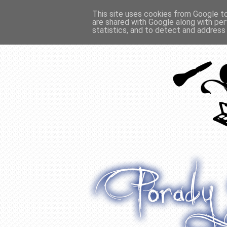
This site uses cookies from Google to 
are shared with Google along with per
O WŁOSACH
RECENZJE
WYWIADY
statistics, and to detect and address