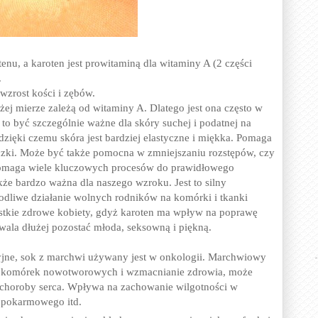
nu, a karoten jest prowitaminą dla witaminy A (2 części
.
wzrost kości i zębów.
ej mierze zależą od witaminy A. Dlatego jest ona często w
to być szczególnie ważne dla skóry suchej i podatnej na
zięki czemu skóra jest bardziej elastyczne i miękka. Pomaga
zczki. Może być także pomocna w zmniejszaniu rozstępów, czy
pomaga wiele kluczowych procesów do prawidłowego
że bardzo ważna dla naszego wzroku. Jest to silny
kodliwe działanie wolnych rodników na komórki i tkanki
stkie zdrowe kobiety, gdyż karoten ma wpływ na poprawę
ala dłużej pozostać młoda, seksowną i piękną.
jne, sok z marchwi używany jest w onkologii. Marchwiowy
ie komórek nowotworowych i wzmacnianie zdrowia
, może
, choroby serca. Wpływa na zachowanie wilgotności w
 pokarmowego itd.