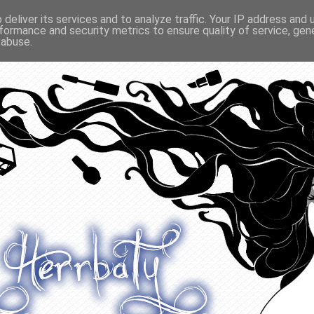
deliver its services and to analyze traffic. Your IP address and
formance and security metrics to ensure quality of service, ge
O ODŻYWIANIU
GADŻETY
KONKURSY
POLECANE
 abuse.