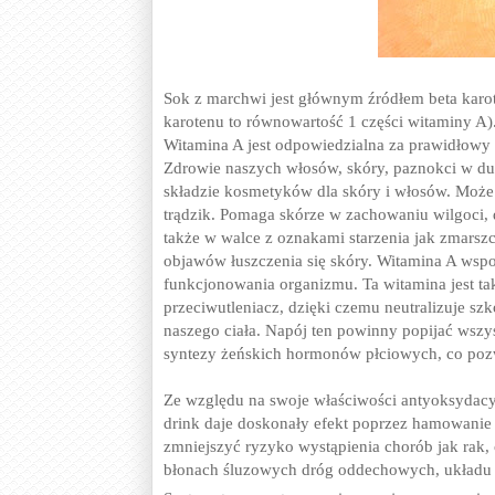
Sok z marchwi jest głównym źródłem beta karote
karotenu to równowartość 1 części witaminy A)
Witamina A jest odpowiedzialna za prawidłowy 
Zdrowie naszych włosów, skóry, paznokci w duż
składzie kosmetyków dla skóry i włosów. Może 
trądzik. Pomaga skórze w zachowaniu wilgoci, d
także w walce z oznakami starzenia jak zmars
objawów łuszczenia się skóry. Witamina A ws
funkcjonowania organizmu. Ta witamina jest tak
przeciwutleniacz, dzięki czemu neutralizuje sz
naszego ciała.
Napój ten powinny popijać wszy
syntezy żeńskich hormonów płciowych, co pozw
Ze względu na swoje właściwości antyoksydacy
drink daje doskonały efekt poprzez hamowan
zmniejszyć ryzyko wystąpienia chorób jak rak
błonach śluzowych dróg oddechowych, układu