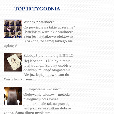
TOP 10 TYGODNIA
Wianek z warkocza
Co powiecie na takie uczesanie?
Uwielbiam wszelakie warkocze
a ten jest wyjątkowo efektowny
:) Szkoda, że samej takiego nie
uplotę ;/
Zdobądź prenumeratę E!STILO
Hej Kochani :) Nie było mnie
tutaj trochę... Sprawy osobiste
odebrały mi chęć blogowania...
Ale już lepiej i powracam do
Was z konkursem ...
..::Olejowanie włosów::..
Olejowanie włosów - metoda
pielęgnacji od zawsze
popularna, ale tak na prawdę nie
jest jeszcze wszystkim dobrze
znana. Sama długo myślałam,...