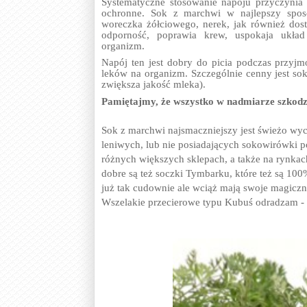
Systematyczne stosowanie napoju przyczynia
ochronne. Sok z marchwi w najlepszy spos
woreczka żółciowego, nerek, jak również dost
odporność, poprawia krew, uspokaja układ
organizm.
Napój ten jest dobry do picia podczas przyjm
leków na organizm. Szczególnie cenny jest so
zwiększa jakość mleka).
Pamiętajmy, że wszystko w nadmiarze szkodz
Sok z marchwi najsmaczniejszy jest świeżo wyc
leniwych, lub nie posiadających sokowirówki p
różnych większych sklepach, a także na rynkac
dobre są też soczki Tymbarku, które też są 10
już tak cudownie ale wciąż mają swoje magiczne
Wszelakie przecierowe typu Kubuś odradzam - to