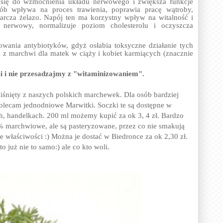
 się do wzmocnienia układu nerwowego i zwiększa funkcje
ób wpływa na proces trawienia, poprawia pracę wątroby,
arcza żelazo. Napój ten ma korzystny wpływ na witalność i
 nerwowy, normalizuje poziom cholesterolu i oczyszcza
owania antybiotyków, gdyż osłabia toksyczne działanie tych
k z marchwi dla matek w ciąży i kobiet karmiących (znacznie
i i nie przesadzajmy z "witaminizowaniem".
iśnięty z naszych polskich marchewek. Dla osób bardziej
olecam jednodniowe Marwitki. Soczki te są dostępne w
h, handelkach. 200 ml możemy kupić za ok 3, 4 zł. Bardzo
0% marchwiowe, ale są pasteryzowane, przez co nie smakują
 właściwości :) Można je dostać w Biedronce za ok 2,30 zł.
 już nie to samo:) ale co kto woli.