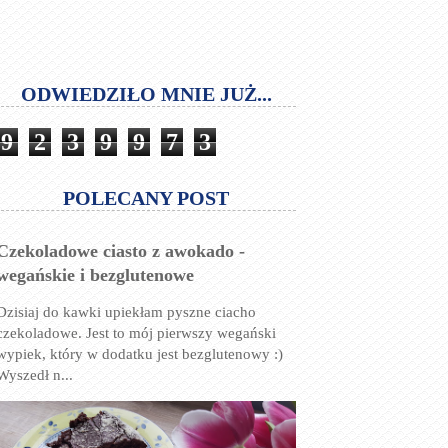
ODWIEDZIŁO MNIE JUŻ...
9
2
3
9
9
7
3
POLECANY POST
Czekoladowe ciasto z awokado -
wegańskie i bezglutenowe
Dzisiaj do kawki upiekłam pyszne ciacho
czekoladowe. Jest to mój pierwszy wegański
wypiek, który w dodatku jest bezglutenowy :)
Wyszedł n...