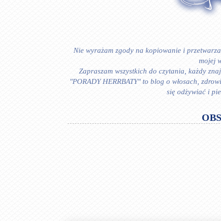
Nie wyrażam zgody na kopiowanie i przetwarzan
mojej w
Zapraszam wszystkich do czytania, każdy znajd
"PORADY HERRBATY" to blog o włosach, zdrowiu i
się odżywiać i p
OB