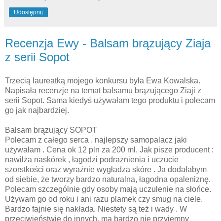
Udostępnij
Recenzja Ewy - Balsam brązujący Ziaja
z serii Sopot
Trzecią laureatką mojego konkursu była Ewa Kowalska.
Napisała recenzje na temat balsamu brązującego Ziaji z
serii Sopot. Sama kiedyś używałam tego produktu i polecam
go jak najbardziej.
Balsam brązujący SOPOT
Polecam z całego serca . najlepszy samopalacz jaki
używałam . Cena ok 12 pln za 200 ml. Jak pisze producent :
nawilża naskórek , łagodzi podrażnienia i uczucie
szorstkości oraz wyraźnie wygładza skóre . Ja dodałabym
od siebie, że tworzy bardzo naturalna, łagodna opaleniznę.
Polecam szczególnie gdy osoby mają uczulenie na słońce.
Używam go od roku i ani razu plamek czy smug na ciele.
Bardzo fajnie się nakłada. Niestety są też i wady . W
przeciwieństwie do innych, ma bardzo nie przyjemny