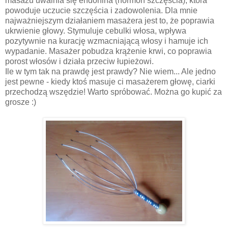
masażu uwalnia się endorfina (hormon szczęścia), która
powoduje uczucie szczęścia i zadowolenia. Dla mnie
najważniejszym działaniem masażera jest to, że poprawia
ukrwienie głowy. Stymuluje cebulki włosa, wpływa
pozytywnie na kurację wzmacniającą włosy i hamuje ich
wypadanie. Masażer pobudza krążenie krwi, co poprawia
porost włosów i działa przeciw łupieżowi.
Ile w tym tak na prawdę jest prawdy? Nie wiem... Ale jedno
jest pewne - kiedy ktoś masuje ci masażerem głowę, ciarki
przechodzą wszędzie! Warto spróbować. Można go kupić za
grosze :)