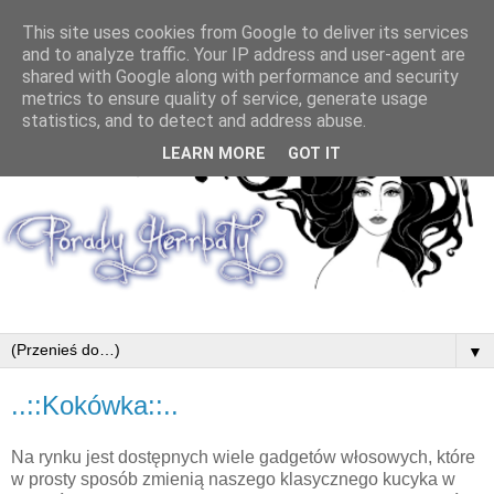
This site uses cookies from Google to deliver its services
and to analyze traffic. Your IP address and user-agent are
shared with Google along with performance and security
metrics to ensure quality of service, generate usage
statistics, and to detect and address abuse.
LEARN MORE
GOT IT
▼
..::Kokówka::..
Na rynku jest dostępnych wiele gadgetów włosowych, które
w prosty sposób zmienią naszego klasycznego kucyka w