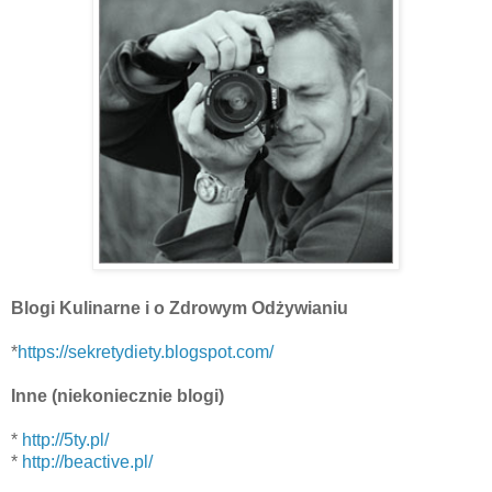
Blogi Kulinarne i o Zdrowym Odżywianiu
*
https://sekretydiety.blogspot.com/
Inne (niekoniecznie blogi)
*
http://5ty.pl/
*
http://beactive.pl/