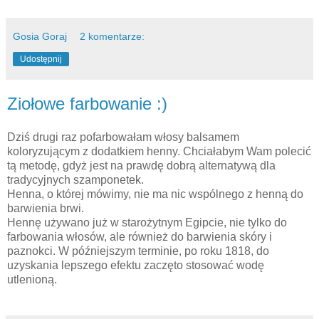
Gosia Goraj
2 komentarze:
Udostępnij
Ziołowe farbowanie :)
Dziś drugi raz pofarbowałam włosy balsamem
koloryzującym z dodatkiem henny. Chciałabym Wam polecić
tą metodę, gdyż jest na prawdę dobrą alternatywą dla
tradycyjnych szamponetek.
Henna, o której mówimy, nie ma nic wspólnego z henną do
barwienia brwi.
Hennę używano już w starożytnym Egipcie, nie tylko do
farbowania włosów, ale również do barwienia skóry i
paznokci. W późniejszym terminie, po roku 1818, do
uzyskania lepszego efektu zaczęto stosować wodę
utlenioną.