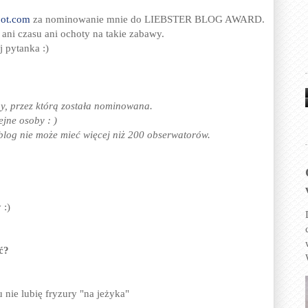
pot.com
za nominowanie mnie do LIEBSTER BLOG AWARD.
o ani czasu ani ochoty na takie zabawy.
 pytanka :)
, przez którą została nominowana.
ejne osoby : )
log nie może mieć więcej niż 200 obserwatorów.
 :)
ć?
u nie lubię fryzury "na jeżyka"