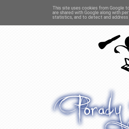
This site uses cookies from Google to 
are shared with Google along with per
O WŁOSACH
RECENZJE
WYWIADY
statistics, and to detect and address