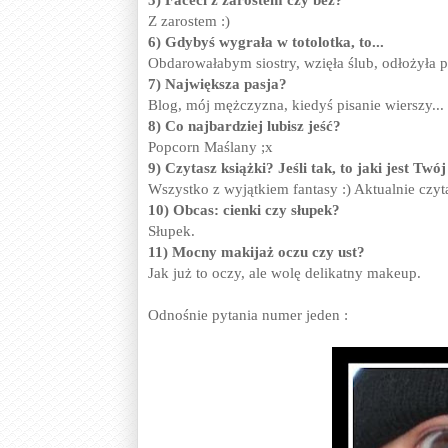
Z zarostem :)
6) Gdybyś wygrała w totolotka, to...
Obdarowałabym siostry, wzięła ślub, odłożyła 
7) Największa pasja?
Blog, mój mężczyzna, kiedyś pisanie wierszy...
8) Co najbardziej lubisz jeść?
Popcorn Maślany ;x
9) Czytasz książki? Jeśli tak, to jaki jest Tw
Wszystko z wyjątkiem fantasy :) Aktualnie czy
10) Obcas: cienki czy słupek?
Słupek.
11) Mocny makijaż oczu czy ust?
Jak już to oczy, ale wolę delikatny makeup.
Odnośnie pytania numer jeden :