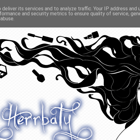
deliver its services and to analyze traffic. Your IP address and
formance and security metrics to ensure quality of service, ge
O ODŻYWIANIU
GADŻETY
KONKURSY
POLECANE
 abuse.