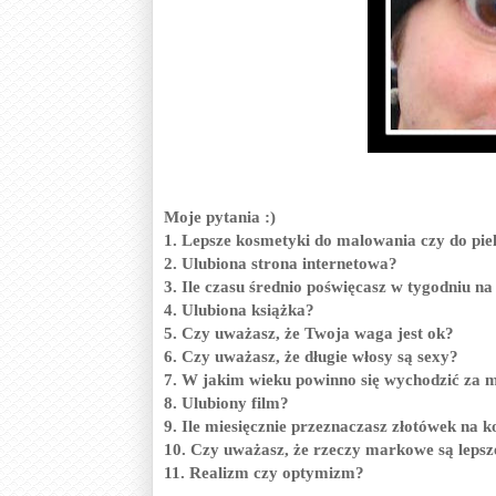
Moje pytania :)
1. Lepsze kosmetyki do malowania czy do pie
2. Ulubiona strona internetowa?
3. Ile czasu średnio poświęcasz w tygodniu n
4. Ulubiona książka?
5. Czy uważasz, że Twoja waga jest ok?
6. Czy uważasz, że długie włosy są sexy?
7. W jakim wieku powinno się wychodzić za 
8. Ulubiony film?
9. Ile miesięcznie przeznaczasz złotówek na 
10. Czy uważasz, że rzeczy markowe są leps
11. Realizm czy optymizm?