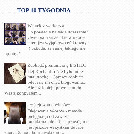
TOP 10 TYGODNIA
Wianek z warkocza
Co powiecie na takie uczesanie?
Uwielbiam wszelakie warkocze
a ten jest wyjątkowo efektowny
:) Szkoda, że samej takiego nie
uplotę ;/
Zdobądź prenumeratę E!STILO
Hej Kochani :) Nie było mnie
tutaj trochę... Sprawy osobiste
odebrały mi chęć blogowania...
Ale już lepiej i powracam do
Was z konkursem ...
..::Olejowanie włosów::..
Olejowanie włosów - metoda
pielęgnacji od zawsze
popularna, ale tak na prawdę nie
jest jeszcze wszystkim dobrze
znana. Sama długo myślałam,...