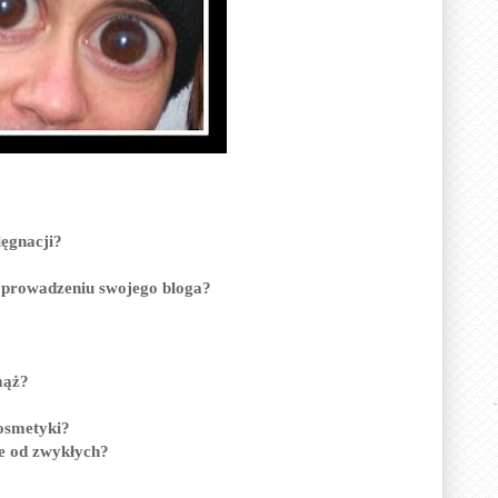
lęgnacji?
a prowadzeniu swojego bloga?
mąż?
kosmetyki?
ze od zwykłych?