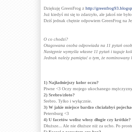
Dziękuję GreenFrog z
http://greenfrog93.blogs
Już kiedyś mi się to zdarzyło, ale jakoś nie był
Dziś jednak chętnie odpowiem GreenFrog na Jej
O co chodzi?
Otagowana osoba odpowiada na 11 pytań osoby
Następnie wymyśla własne 11 pytań i taguje kol
Jednak należy pamiętać o tym, że nominowany b
1) Najładniejszy kolor oczu?
Piwne <3 Oczy mojego ukochanego mężczyzny
2) Srebro/złoto?
Srebro. Tylko i wyłącznie.
3) W jakie miejsce bardzo chciałabyś pojecha
Petersburg <3
4) U facetów wolisz włosy długie czy krótkie?
Dłuższe... Ale nie dłuższe niż za ucho. Po prost
5) Faceci z zarostem czy bez?