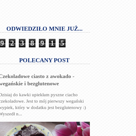
ODWIEDZIŁO MNIE JUŻ...
9
2
3
8
9
1
5
POLECANY POST
Czekoladowe ciasto z awokado -
wegańskie i bezglutenowe
Dzisiaj do kawki upiekłam pyszne ciacho
czekoladowe. Jest to mój pierwszy wegański
wypiek, który w dodatku jest bezglutenowy :)
Wyszedł n...