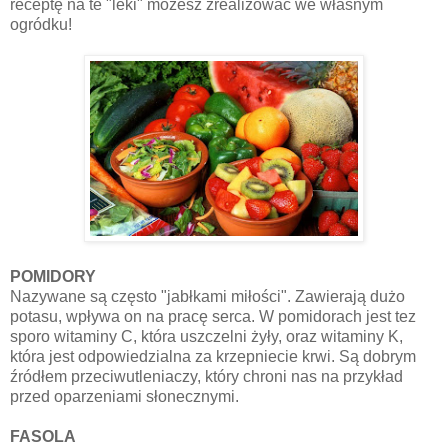
receptę na te "leki" możesz zrealizować we własnym
ogródku!
POMIDORY
Nazywane są często "jabłkami miłości". Zawierają dużo
potasu, wpływa on na pracę serca. W pomidorach jest tez
sporo witaminy C, która uszczelni żyły, oraz witaminy K,
która jest odpowiedzialna za krzepniecie krwi. Są dobrym
źródłem przeciwutleniaczy, który chroni nas na przykład
przed oparzeniami słonecznymi.
FASOLA