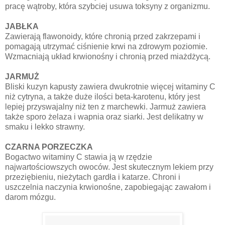
pracę wątroby, która szybciej usuwa toksyny z organizmu.
JABŁKA
Zawierają flawonoidy, które chronią przed zakrzepami i
pomagają utrzymać ciśnienie krwi na zdrowym poziomie.
Wzmacniają układ krwionośny i chronią przed miażdżycą.
JARMUŻ
Bliski kuzyn kapusty zawiera dwukrotnie więcej witaminy C
niż cytryna, a także duże ilości beta-karotenu, który jest
lepiej przyswajalny niż ten z marchewki. Jarmuż zawiera
także sporo żelaza i wapnia oraz siarki. Jest delikatny w
smaku i lekko strawny.
CZARNA PORZECZKA
Bogactwo witaminy C stawia ją w rzędzie
najwartościowszych owoców. Jest skutecznym lekiem przy
przeziębieniu, nieżytach gardła i katarze. Chroni i
uszczelnia naczynia krwionośne, zapobiegając zawałom i
darom mózgu.