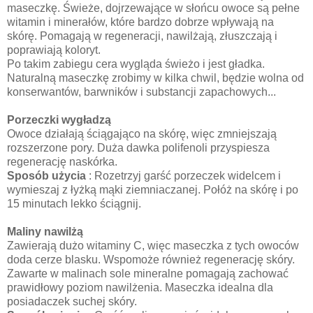
maseczkę. Świeże, dojrzewające w słońcu owoce są pełne
witamin i minerałów, które bardzo dobrze wpływają na
skórę. Pomagają w regeneracji, nawilżają, złuszczają i
poprawiają koloryt.
Po takim zabiegu cera wygląda świeżo i jest gładka.
Naturalną maseczkę zrobimy w kilka chwil, będzie wolna od
konserwantów, barwników i substancji zapachowych...
Porzeczki wygładzą
Owoce działają ściągająco na skórę, więc zmniejszają
rozszerzone pory. Duża dawka polifenoli przyspiesza
regenerację naskórka.
Sposób użycia
: Rozetrzyj garść porzeczek widelcem i
wymieszaj z łyżką mąki ziemniaczanej. Połóż na skórę i po
15 minutach lekko ściągnij.
Maliny nawilżą
Zawierają dużo witaminy C, więc maseczka z tych owoców
doda cerze blasku. Wspomoże również regenerację skóry.
Zawarte w malinach sole mineralne pomagają zachować
prawidłowy poziom nawilżenia. Maseczka idealna dla
posiadaczek suchej skóry.