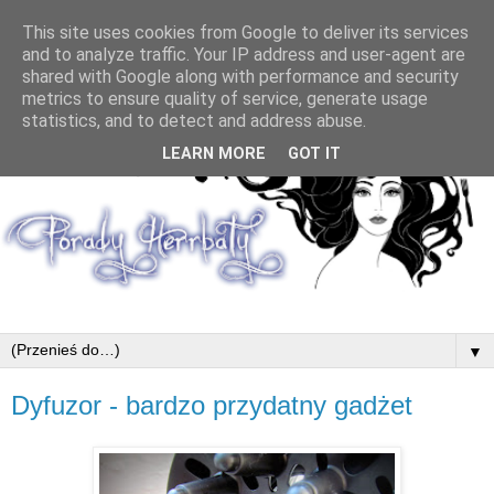
This site uses cookies from Google to deliver its services
and to analyze traffic. Your IP address and user-agent are
shared with Google along with performance and security
metrics to ensure quality of service, generate usage
statistics, and to detect and address abuse.
LEARN MORE
GOT IT
▼
Dyfuzor - bardzo przydatny gadżet