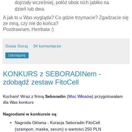
dojrzały wcześniej, połóż obok nich jabłko na
dzień lub dwa.
A jak to u Was wygląda? Co gdzie trzymacie? Zgadzacie się
ze mną, czy nie do końca?
Pozdrawiam, Herrbata :)
Gosia Goraj
34 komentarze:
Udostępnij
KONKURS z SEBORADINem -
zdobądź zestaw FitoCell
Kochani! Wraz z firmą
Seboradin
(
Moc Włosów
) przygotowałam
dla Was konkurs
Nagrodami w konkursie są
:
Nagroda Główna - Kuracja Seboradin FitoCell
(szampon, maska, serum) o wartości 250 PLN