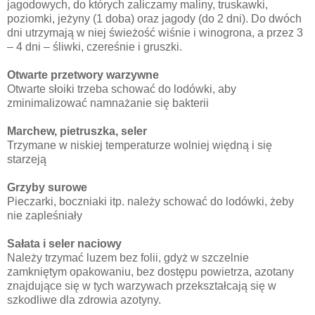
jagodowych, do których zaliczamy maliny, truskawki,
poziomki, jeżyny (1 doba) oraz jagody (do 2 dni). Do dwóch
dni utrzymają w niej świeżość wiśnie i winogrona, a przez 3
– 4 dni – śliwki, czereśnie i gruszki.
Otwarte przetwory warzywne
Otwarte słoiki trzeba schować do lodówki, aby
zminimalizować namnażanie się bakterii
Marchew, pietruszka, seler
Trzymane w niskiej temperaturze wolniej więdną i się
starzeją
Grzyby surowe
Pieczarki, boczniaki itp. należy schować do lodówki, żeby
nie zapleśniały
Sałata i seler naciowy
Należy trzymać luzem bez folii, gdyż w szczelnie
zamkniętym opakowaniu, bez dostępu powietrza, azotany
znajdujące się w tych warzywach przekształcają się w
szkodliwe dla zdrowia azotyny.