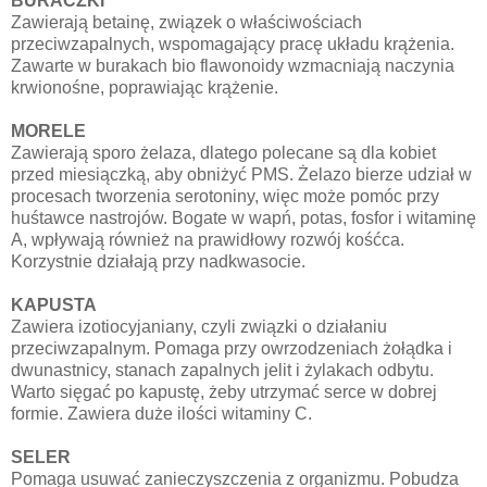
BURACZKI
Zawierają betainę, związek o właściwościach
przeciwzapalnych, wspomagający pracę układu krążenia.
Zawarte w burakach bio flawonoidy wzmacniają naczynia
krwionośne, poprawiając krążenie.
MORELE
Zawierają sporo żelaza, dlatego polecane są dla kobiet
przed miesiączką, aby obniżyć PMS. Żelazo bierze udział w
procesach tworzenia serotoniny, więc może pomóc przy
huśtawce nastrojów. Bogate w wapń, potas, fosfor i witaminę
A, wpływają również na prawidłowy rozwój kośćca.
Korzystnie działają przy nadkwasocie.
KAPUSTA
Zawiera izotiocyjaniany, czyli związki o działaniu
przeciwzapalnym. Pomaga przy owrzodzeniach żołądka i
dwunastnicy, stanach zapalnych jelit i żylakach odbytu.
Warto sięgać po kapustę, żeby utrzymać serce w dobrej
formie. Zawiera duże ilości witaminy C.
SELER
Pomaga usuwać zanieczyszczenia z organizmu. Pobudza