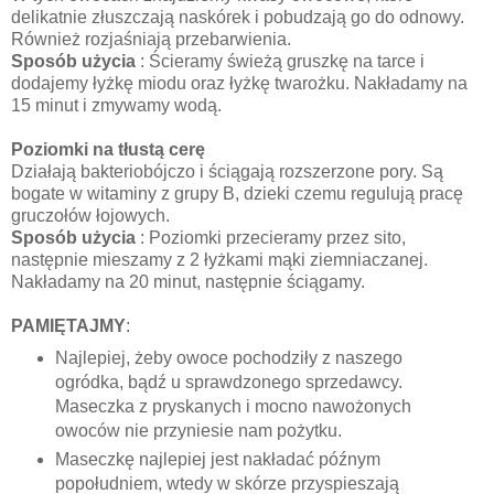
delikatnie złuszczają naskórek i pobudzają go do odnowy.
Również rozjaśniają przebarwienia.
Sposób użycia
: Ścieramy świeżą gruszkę na tarce i
dodajemy łyżkę miodu oraz łyżkę twarożku. Nakładamy na
15 minut i zmywamy wodą.
Poziomki na tłustą cerę
Działają bakteriobójczo i ściągają rozszerzone pory. Są
bogate w witaminy z grupy B, dzieki czemu regulują pracę
gruczołów łojowych.
Sposób użycia
: Poziomki przecieramy przez sito,
następnie mieszamy z 2 łyżkami mąki ziemniaczanej.
Nakładamy na 20 minut, następnie ściągamy.
PAMIĘTAJMY
:
Najlepiej, żeby owoce pochodziły z naszego
ogródka, bądź u sprawdzonego sprzedawcy.
Maseczka z pryskanych i mocno nawożonych
owoców nie przyniesie nam pożytku.
Maseczkę najlepiej jest nakładać późnym
popołudniem, wtedy w skórze przyspieszają