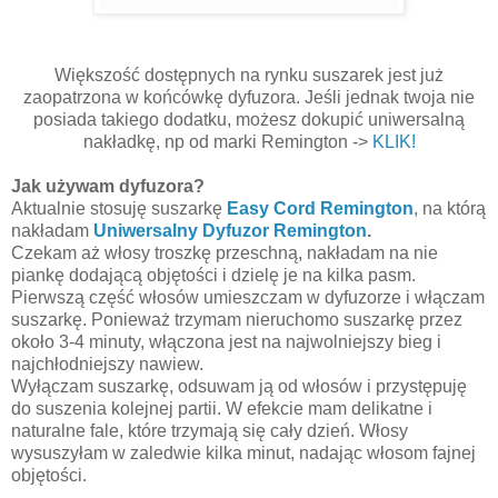
Większość dostępnych na rynku suszarek jest już
zaopatrzona w końcówkę dyfuzora. Jeśli jednak twoja nie
posiada takiego dodatku, możesz dokupić uniwersalną
nakładkę, np od marki Remington ->
KLIK!
Jak używam dyfuzora?
Aktualnie stosuję suszarkę
Easy Cord Remington
, na którą
nakładam
Uniwersalny Dyfuzor Remington
.
Czekam aż włosy troszkę przeschną, nakładam na nie
piankę dodającą objętości i dzielę je na kilka pasm.
Pierwszą część włosów umieszczam w dyfuzorze i włączam
suszarkę. Ponieważ trzymam nieruchomo suszarkę przez
około 3-4 minuty, włączona jest na najwolniejszy bieg i
najchłodniejszy nawiew.
Wyłączam suszarkę, odsuwam ją od włosów i przystępuję
do suszenia kolejnej partii. W efekcie mam delikatne i
naturalne fale, które trzymają się cały dzień. Włosy
wysuszyłam w zaledwie kilka minut, nadając włosom fajnej
objętości.