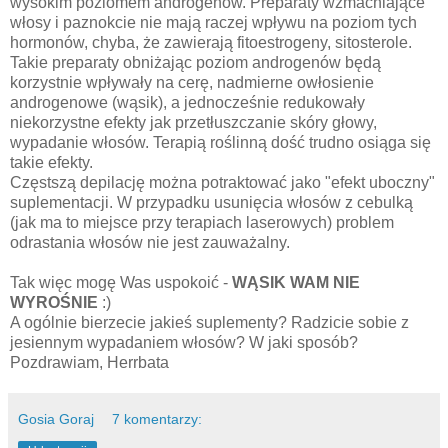
wysokim poziomem androgenów. Preparaty wzmacniające
włosy i paznokcie nie mają raczej wpływu na poziom tych
hormonów, chyba, że zawierają fitoestrogeny, sitosterole.
Takie preparaty obniżając poziom androgenów będą
korzystnie wpływały na cerę, nadmierne owłosienie
androgenowe (wąsik), a jednocześnie redukowały
niekorzystne efekty jak przetłuszczanie skóry głowy,
wypadanie włosów. Terapią roślinną dość trudno osiąga się
takie efekty.
Częstszą depilację można potraktować jako "efekt uboczny"
suplementacji. W przypadku usunięcia włosów z cebulką
(jak ma to miejsce przy terapiach laserowych) problem
odrastania włosów nie jest zauważalny.
Tak więc mogę Was uspokoić
-
WĄSIK WAM NIE
WYROŚNIE
:)
A ogólnie bierzecie jakieś suplementy? Radzicie sobie z
jesiennym wypadaniem włosów? W jaki sposób?
Pozdrawiam, Herrbata
Gosia Goraj
7 komentarzy: