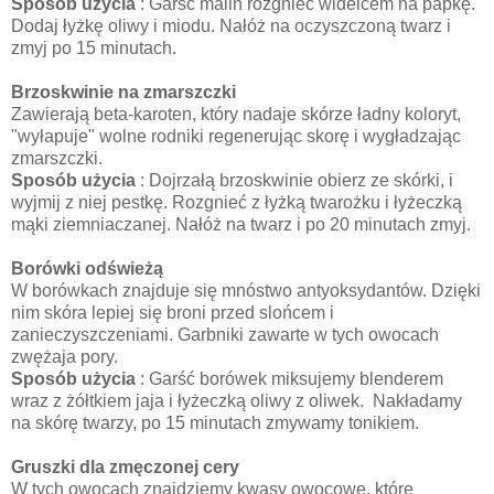
Sposób użycia
: Garść malin rozgnieć widelcem na papkę.
Dodaj łyżkę oliwy i miodu. Nałóż na oczyszczoną twarz i
zmyj po 15 minutach.
Brzoskwinie na zmarszczki
Zawierają beta-karoten, który nadaje skórze ładny koloryt,
"wyłapuje" wolne rodniki regenerując skorę i wygładzając
zmarszczki.
Sposób użycia
: Dojrzałą brzoskwinie obierz ze skórki, i
wyjmij z niej pestkę. Rozgnieć z łyżką twarożku i łyżeczką
mąki ziemniaczanej. Nałóż na twarz i po 20 minutach zmyj.
Borówki odświeżą
W borówkach znajduje się mnóstwo antyoksydantów. Dzięki
nim skóra lepiej się broni przed slońcem i
zanieczyszczeniami. Garbniki zawarte w tych owocach
zwężaja pory.
Sposób użycia
: Garść borówek miksujemy blenderem
wraz z żółtkiem jaja i łyżeczką oliwy z oliwek. Nakładamy
na skórę twarzy, po 15 minutach zmywamy tonikiem.
Gruszki dla zmęczonej cery
W tych owocach znajdziemy kwasy owocowe, które