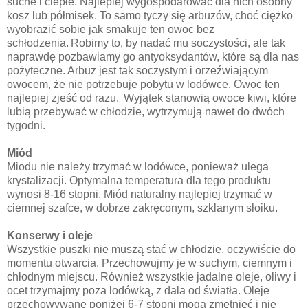
suche i ciepłe. Najlepiej wygospodarować dla nich osobny
kosz lub półmisek. To samo tyczy się arbuzów, choć ciężko
wyobrazić sobie jak smakuje ten owoc bez
schłodzenia.
Robimy to, by nadać mu soczystości, ale tak
naprawdę pozbawiamy go antyoksydantów, które są dla nas
pożyteczne. Arbuz jest tak soczystym i orzeźwiającym
owocem, że nie potrzebuje pobytu w lodówce. Owoc ten
najlepiej zjeść od razu.
Wyjątek stanowią owoce kiwi, które
lubią przebywać w chłodzie, wytrzymują nawet do dwóch
tygodni.
Miód
Miodu nie należy trzymać w lodówce, ponieważ ulega
krystalizacji. Optymalna temperatura dla tego produktu
wynosi 8-16 stopni. Miód naturalny najlepiej trzymać w
ciemnej szafce, w dobrze zakręconym, szklanym słoiku.
Konserwy i oleje
Wszystkie puszki nie muszą stać w chłodzie, oczywiście do
momentu otwarcia. Przechowujmy je w suchym, ciemnym i
chłodnym miejscu. Również wszystkie jadalne oleje, oliwy i
ocet trzymajmy poza lodówką, z dala od światła. Oleje
przechowywane poniżej 6-7 stopni mogą zmętnieć i nie