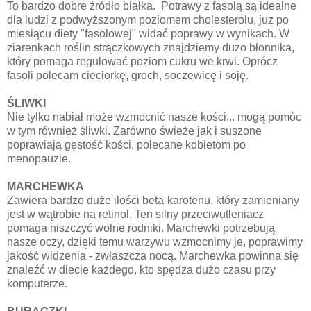
To bardzo dobre źródło białka. Potrawy z fasolą są idealne
dla ludzi z podwyższonym poziomem cholesterolu, juz po
miesiącu diety "fasolowej" widać poprawy w wynikach. W
ziarenkach roślin strączkowych znajdziemy duzo błonnika,
który pomaga regulować poziom cukru we krwi. Oprócz
fasoli polecam cieciorkę, groch, soczewicę i soję.
ŚLIWKI
Nie tylko nabiał może wzmocnić nasze kości... mogą pomóc
w tym również śliwki. Zarówno świeże jak i suszone
poprawiają gęstość kości, polecane kobietom po
menopauzie.
MARCHEWKA
Zawiera bardzo duże ilości beta-karotenu, który zamieniany
jest w wątrobie na retinol. Ten silny przeciwutleniacz
pomaga niszczyć wolne rodniki. Marchewki potrzebują
nasze oczy, dzięki temu warzywu wzmocnimy je, poprawimy
jakość widzenia - zwłaszcza nocą. Marchewka powinna się
znaleźć w diecie każdego, kto spędza dużo czasu przy
komputerze.