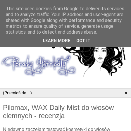
This site uses cookies from Google to deliver its services
and to analyze traffic. Your IP address and user-agent are
shared with Google along with performance and security
metrics to ensure quality of service, generate usage
statistics, and to detect and address abuse.
LEARN MORE
GOT IT
▼
Pilomax, WAX Daily Mist do włosów
ciemnych - recenzja
Niedawno zaczęłam testować kosmetyki do włosów