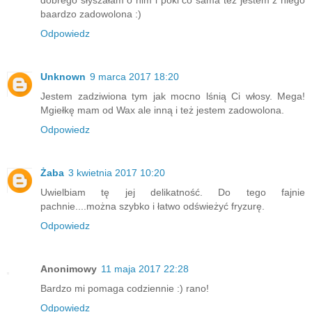
dobrego słyszałam o nim i póki co sama też jestem z niego
baardzo zadowolona :)
Odpowiedz
Unknown
9 marca 2017 18:20
Jestem zadziwiona tym jak mocno lśnią Ci włosy. Mega!
Mgiełkę mam od Wax ale inną i też jestem zadowolona.
Odpowiedz
Żaba
3 kwietnia 2017 10:20
Uwielbiam tę jej delikatność. Do tego fajnie
pachnie....można szybko i łatwo odświeżyć fryzurę.
Odpowiedz
Anonimowy
11 maja 2017 22:28
Bardzo mi pomaga codziennie :) rano!
Odpowiedz