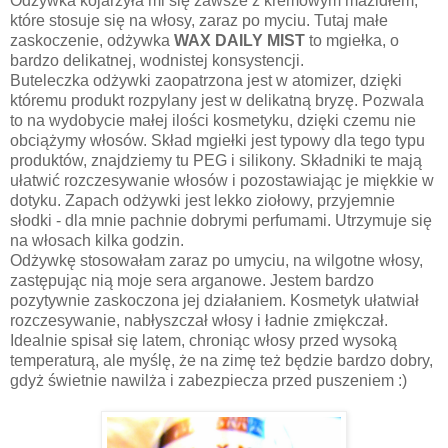
Odżywka kojarzyła mi się zawsze z kremowym mazidłem,
które stosuje się na włosy, zaraz po myciu. Tutaj małe
zaskoczenie, odżywka
WAX DAILY MIST
to mgiełka, o
bardzo delikatnej, wodnistej konsystencji.
Buteleczka odżywki zaopatrzona jest w atomizer, dzięki
któremu produkt rozpylany jest w delikatną bryzę. Pozwala
to na wydobycie małej ilości kosmetyku, dzięki czemu nie
obciążymy włosów. Skład mgiełki jest typowy dla tego typu
produktów, znajdziemy tu PEG i silikony. Składniki te mają
ułatwić rozczesywanie włosów i pozostawiając je miękkie w
dotyku. Zapach odżywki jest lekko ziołowy, przyjemnie
słodki - dla mnie pachnie dobrymi perfumami. Utrzymuje się
na włosach kilka godzin.
Odżywkę stosowałam zaraz po umyciu, na wilgotne włosy,
zastępując nią moje sera arganowe. Jestem bardzo
pozytywnie zaskoczona jej działaniem. Kosmetyk ułatwiał
rozczesywanie, nabłyszczał włosy i ładnie zmiękczał.
Idealnie spisał się latem, chroniąc włosy przed wysoką
temperaturą, ale myślę, że na zimę też będzie bardzo dobry,
gdyż świetnie nawilża i zabezpiecza przed puszeniem :)