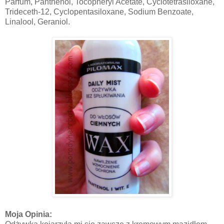
Parfum, Panthenol, Tocopheryl Acetate, Cyclotetrasiloxane,
Trideceth-12, Cyclopentasiloxane, Sodium Benzoate,
Linalool, Geraniol.
Moja Opinia: