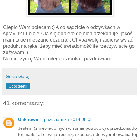
Ciepło Wam polecam :) A co sądzicie o odżywkach w
spray'u? Lubicie? Ja się dopiero do nich przekonuję, jakoś
mam takie mieszane uczucia... Chyba wolę najpierw wylać
produkt na rękę, żeby mieć świadomość ile rzeczywiście go
zużywam ;)
No nic, życzę Wam miłego dzionka i pozdrawiam!
Gosia Goraj
Udostępnij
41 komentarzy:
Unknown
8 października 2014 08:05
Jestem (z niewiadomych w sumie powodów) uprzedzona do
tej marki, ale Twoja recenzja zachęca do wypróbowania tej