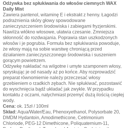
Odżywka bez spłukiwania do włosów ciemnych WAX
Daily Mist
Zawiera pantenol, witaminę E i ekstrakt z henny. Łagodzi
podrażnienia skóry głowy spowodowane
zanieczyszczeniem środowiska i zabiegami fryzjerskimi.
Nawilża włókno włosowe, ułatwia czesanie. Zmniejsza
skłonność do rozdwajania. Poprawia stan uszkodzonych
włosów i je pogrubia. Formuła bez spłukiwania powoduje,
że włosy mają na sobie warstwę chroniącą przed
działaniem zanieczyszczonego środowiska i suszeniem
gorącym powietrzem.
Odżywkę nakładać na wilgotne i umyte szamponem włosy,
spryskując je od nasady aż po końce. Aby rozprowadzić
preparat równomiernie należy przeczesać włosy
grzebieniem o rzadkich zębach. Nie spłukiwać, pozostawić
do wyschnięcia bądź układać jak zwykle. W przypadku
kontaktu z oczami, natychmiast przemyć dużą ilością ciepłej
wody.
Cena:
ok. 15zł / 100ml
Skład:
Aqua/Water/Eau, Phenoxyethanol, Polysorbate 20,
DMDM Hydantoin, Amodimethicone, Cetrimonium
Chloriode, PEG-12 Dimethicone, Poliquaternium-11,