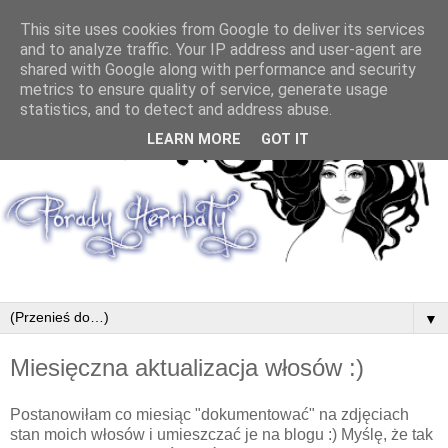
This site uses cookies from Google to deliver its services
and to analyze traffic. Your IP address and user-agent are
shared with Google along with performance and security
metrics to ensure quality of service, generate usage
statistics, and to detect and address abuse.
LEARN MORE
GOT IT
▼
Miesięczna aktualizacja włosów :)
Postanowiłam co miesiąc "dokumentować" na zdjęciach
stan moich włosów i umieszczać je na blogu :) Myślę, że tak