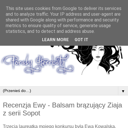
This site uses cookies from Google to deliver its services
and to analyze traffic. Your IP address and user-agent are
shared with Google along with performance and security
metrics to ensure quality of service, generate usage
statistics, and to detect and address abuse.
LEARN MORE
GOT IT
▼
Recenzja Ewy - Balsam brązujący Ziaja
z serii Sopot
Trzecią laureatką mojego konkursu była Ewa Kowalska.