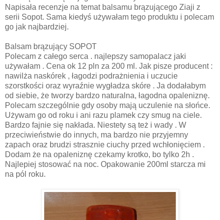
Napisała recenzje na temat balsamu brązującego Ziaji z
serii Sopot. Sama kiedyś używałam tego produktu i polecam
go jak najbardziej.
Balsam brązujący SOPOT
Polecam z całego serca . najlepszy samopalacz jaki
używałam . Cena ok 12 pln za 200 ml. Jak pisze producent :
nawilża naskórek , łagodzi podrażnienia i uczucie
szorstkości oraz wyraźnie wygładza skóre . Ja dodałabym
od siebie, że tworzy bardzo naturalna, łagodna opaleniznę.
Polecam szczególnie gdy osoby mają uczulenie na słońce.
Używam go od roku i ani razu plamek czy smug na ciele.
Bardzo fajnie się nakłada. Niestety są też i wady . W
przeciwieństwie do innych, ma bardzo nie przyjemny
zapach oraz brudzi strasznie ciuchy przed wchłonięciem .
Dodam że na opaleniznę czekamy krotko, bo tylko 2h .
Najlepiej stosować na noc. Opakowanie 200ml starcza mi
na pól roku.