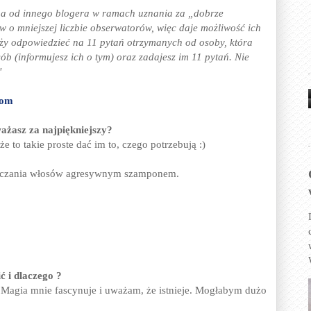
na od innego blogera w ramach uznania za „dobrze
 o mniejszej liczbie obserwatorów, więc daje możliwość ich
ży odpowiedzieć na 11 pytań otrzymanych od osoby, która
b (informujesz ich o tym) oraz zadajesz im 11 pytań. Nie
"
com
żasz za najpiękniejszy?
e to takie proste dać im to, czego potrzebują :)
szczania włosów agresywnym szamponem.
ć i dlaczego ?
. Magia mnie fascynuje i uważam, że istnieje. Mogłabym dużo