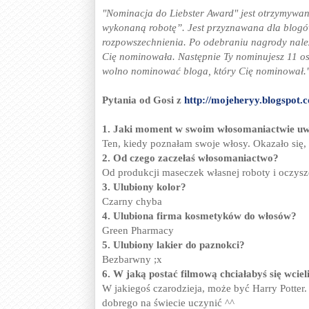
"Nominacja do Liebster Award" jest otrzymywa
wykonaną robotę”. Jest przyznawana dla blogów
rozpowszechnienia. Po odebraniu nagrody nale
Cię nominowała. Następnie Ty nominujesz 11 osó
wolno nominować bloga, który Cię nominował.
Pytania od Gosi z
http://mojeheryy.blogspot.
1. Jaki moment w swoim włosomaniactwie uwa
Ten, kiedy poznałam swoje włosy. Okazało się, ż
2. Od czego zaczełaś włosomaniactwo?
Od produkcji maseczek własnej roboty i oczy
3. Ulubiony kolor?
Czarny chyba
4. Ulubiona firma kosmetyków do włosów?
Green Pharmacy
5. Ulubiony lakier do paznokci?
Bezbarwny ;x
6. W jaką postać filmową chciałabyś się wcieli
W jakiegoś czarodzieja, może być Harry Potter
dobrego na świecie uczynić ^^