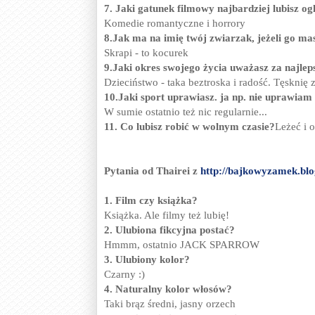
7. Jaki gatunek filmowy najbardziej lubisz og
Komedie romantyczne i horrory
8.Jak ma na imię twój zwiarzak, jeżeli go m
Skrapi - to kocurek
9.Jaki okres swojego życia uważasz za najlep
Dzieciństwo - taka beztroska i radość. Tęsknię 
10.Jaki sport uprawiasz. ja np. nie uprawiam
W sumie ostatnio też nic regularnie...
11. Co lubisz robić w wolnym czasie?
Leżeć i 
Pytania od Thairei z
http://bajkowyzamek.bl
1. Film czy książka?
Książka. Ale filmy też lubię!
2. Ulubiona fikcyjna postać?
Hmmm, ostatnio JACK SPARROW
3. Ulubiony kolor?
Czarny :)
4. Naturalny kolor włosów?
Taki brąz średni, jasny orzech