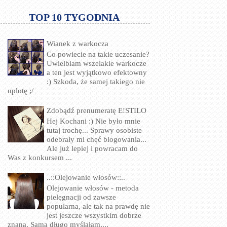
TOP 10 TYGODNIA
Wianek z warkocza
Co powiecie na takie uczesanie?
Uwielbiam wszelakie warkocze
a ten jest wyjątkowo efektowny
:) Szkoda, że samej takiego nie
uplotę ;/
Zdobądź prenumeratę E!STILO
Hej Kochani :) Nie było mnie
tutaj trochę... Sprawy osobiste
odebrały mi chęć blogowania...
Ale już lepiej i powracam do
Was z konkursem ...
..::Olejowanie włosów::..
Olejowanie włosów - metoda
pielęgnacji od zawsze
popularna, ale tak na prawdę nie
jest jeszcze wszystkim dobrze
znana. Sama długo myślałam,...