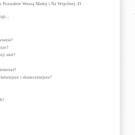
k Poznałem Waszą Matkę i Na Wspólnej :D
gi...
wiania?
jsze?
zy atut?
internet?
atwiejsze i skuteczniejsze?
ch?