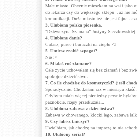
Małe miasto. Obecnie mieszkam na wsi i jako o
do lekarza czy do większego sklepu. Już nie 
komunikacji. Duże miasto też nie jest fajne - cz
3. Ulubiona polska piosenka.
"Dziewczyna Szamana" Justyny Steczkowskiej
4. Ulubione danie?
Gulasz, puree i buraczki na ciepło <3
5. Umiesz zrobić szpagat?
Nie ;<
6. Miałaś coś złamane?
Całe życie uchowałam się bez złamań i bez zwic
spokojne dzieciństwo.
7. Co ile chodzisz do kosmetyczki? (jeśli chod
Sporadycznie. Chodziłam raz w miesiącu kłaść h
Gdybym miała więcej pieniędzy pewnie byłabym
paznokcie, rzęsy przedłużała...
8. Ulubiona zabawa z dzieciństwa?
Zabawa w chowanego, klocki lego, zabawa lalk
9. Czy lubisz tańczyć?
Uwielbiam, jak chodzę na imprezę to nie schodzę
10. Ulubiony serial?