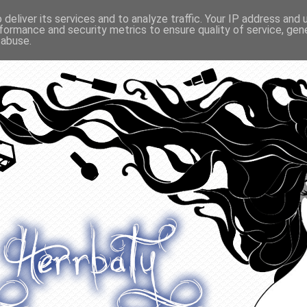
deliver its services and to analyze traffic. Your IP address and
formance and security metrics to ensure quality of service, ge
O ODŻYWIANIU
GADŻETY
KONKURSY
POLECANE
 abuse.