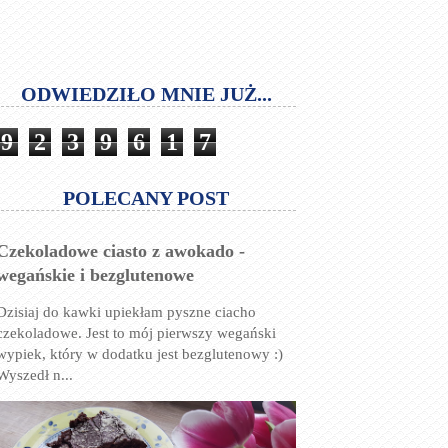
ODWIEDZIŁO MNIE JUŻ...
9
2
3
9
6
1
7
POLECANY POST
Czekoladowe ciasto z awokado -
wegańskie i bezglutenowe
Dzisiaj do kawki upiekłam pyszne ciacho
czekoladowe. Jest to mój pierwszy wegański
wypiek, który w dodatku jest bezglutenowy :)
Wyszedł n...