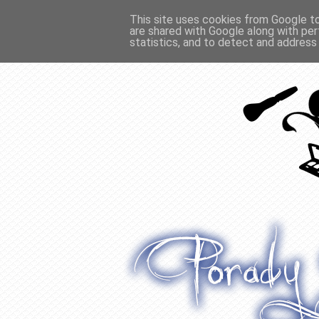
This site uses cookies from Google to 
are shared with Google along with per
O WŁOSACH
RECENZJE
WYWIADY
statistics, and to detect and address