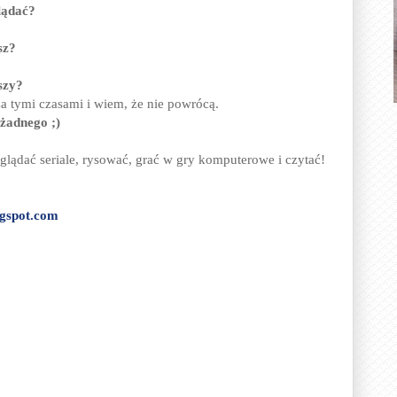
lądać?
asz?
szy?
za tymi czasami i wiem, że nie powrócą.
 żadnego ;)
oglądać seriale, rysować, grać w gry komputerowe i czytać!
ogspot.com