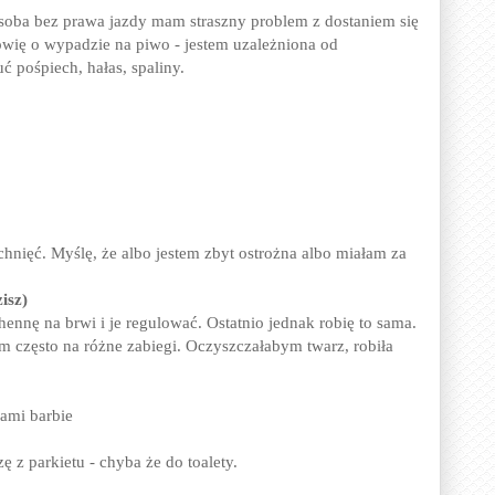
soba bez prawa jazdy mam straszny problem z dostaniem się
mówię o wypadzie na piwo
- jestem uzależniona od
uć pośpiech, hałas, spaliny.
hnięć. Myślę, że albo jestem zbyt ostrożna albo miałam za
zisz)
ennę na brwi i je regulować. Ostatnio jednak robię to sama.
 często na różne zabiegi. Oczyszczałabym twarz, robiła
ami barbie
 z parkietu - chyba że do toalety.