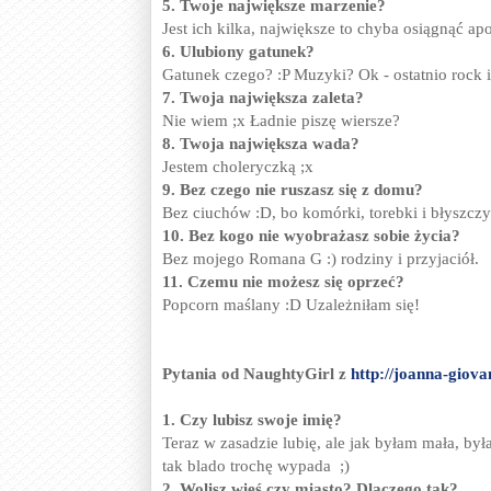
5. Twoje największe marzenie?
Jest ich kilka, największe to chyba osiągnąć apo
6. Ulubiony gatunek?
Gatunek czego? :P Muzyki? Ok - ostatnio rock i
7. Twoja największa zaleta?
Nie wiem ;x Ładnie piszę wiersze?
8. Twoja największa wada?
Jestem choleryczką ;x
9. Bez czego nie ruszasz się z domu?
Bez ciuchów :D, bo komórki, torebki i błyszcz
10. Bez kogo nie wyobrażasz sobie życia?
Bez mojego Romana G :) rodziny i przyjaciół.
11. Czemu nie możesz się oprzeć?
Popcorn maślany :D Uzależniłam się!
Pytania od NaughtyGirl z
http://joanna-giov
1. Czy lubisz swoje imię?
Teraz w zasadzie lubię, ale jak byłam mała, był
tak blado trochę wypada ;)
2. Wolisz wieś czy miasto? Dlaczego tak?