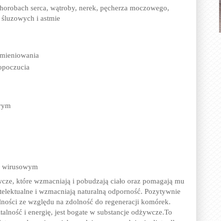
chorobach serca, wątroby, nerek, pęcherza moczowego,
 śluzowych i astmie
omieniowania
opoczucia
wym
 i wirusowym
wcze, które wzmacniają i pobudzają ciało oraz pomagają mu
telektualne i wzmacniają naturalną odporność. Pozytywnie
ólności ze względu na zdolność do regeneracji komórek.
lność i energię, jest bogate w substancje odżywcze.To