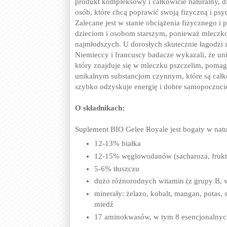
produkt kompleksowy i całkowicie naturalny, dl
osób, które chcą poprawić swoją fizyczną i ps
Zalecane jest w stanie obciążenia fizycznego i
dzieciom i osobom starszym, ponieważ mleczk
najmłodszych. U dorosłych skutecznie łagodzi 
Niemieccy i francuscy badacze wykazali, że u
który znajduje się w mleczku pszczelim, pomag
unikalnym substancjom czynnym, które są całk
szybko odzyskuje energię i dobre samopoczuci
O składnikach:
Suplement BIO Gelee Royale jest bogaty w natu
12-13% białka
12-15% węglowodanów (sacharoza, frukto
5-6% tłuszczu
dużo różnorodnych witamin (z grupy B, w
minerały: żelazo, kobalt, mangan, potas, s
miedź
17 aminokwasów, w tym 8 esencjonalnyc