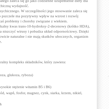
atego zaleca się go jako codzienne uzupełnienie diety dla
ychiczną wydajność.
 psychicznego. W szczególności jego stosowanie zaleca się
o pszczele ma pozytywny wpływ na wzrost i rozwój
zaś problemy i choroby związane z wiekiem.
nikalny kwas trans-10-hydroksy-2-decenowy (krótko HDA),
a niszczyć wirusy i pobudza układ odpornościowy. Dzięki
owicie naturalne i nie mają skutków ubocznych, organizm
e.
ralny kompleks składników, który zawiera:
za, glukoza, ryboza)
ysokie stężenie witamin B5 i B6)
ód, wapń, fosfor, magnez, cynk, siarka, krzem, nikiel,
h