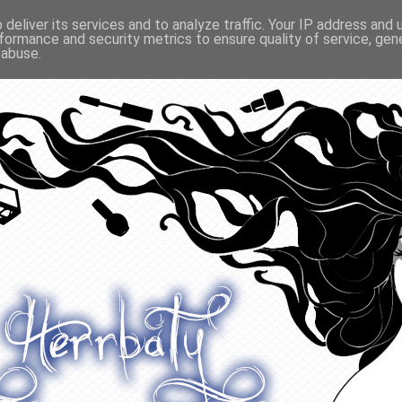
deliver its services and to analyze traffic. Your IP address and
formance and security metrics to ensure quality of service, ge
O ODŻYWIANIU
GADŻETY
KONKURSY
POLECANE
 abuse.