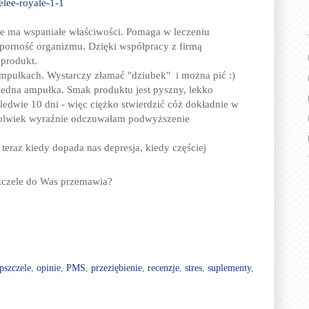
elee-royale-1-1
le ma wspaniałe właściwości. Pomaga w leczeniu
dporność organizmu. Dzięki współpracy z firmą
 produkt.
mpułkach. Wystarczy złamać "dziubek" i można pić :)
 jedna ampułka. Smak produktu jest pyszny, lekko
edwie 10 dni - więc ciężko stwierdzić cóż dokładnie w
kolwiek wyraźnie odczuwałam podwyższenie
teraz kiedy dopada nas depresja, kiedy częściej
zczele do Was przemawia?
pszczele
,
opinie
,
PMS
,
przeziębienie
,
recenzje
,
stres
,
suplementy
,