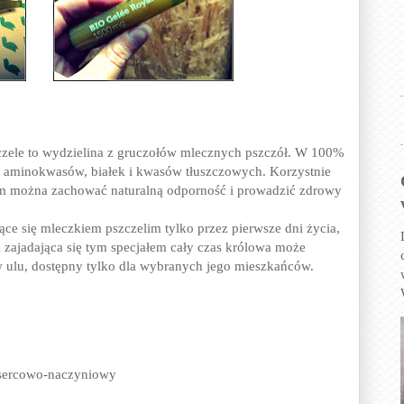
czele to wydzielina z gruczołów mlecznych pszczół. W 100%
w, aminokwasów, białek i kwasów tłuszczowych. Korzystnie
im można zachować naturalną odporność i prowadzić zdrowy
ące się mleczkiem pszczelim tylko przez pierwsze dni życia,
i zajadająca się tym specjałem cały czas królowa może
s w ulu, dostępny tylko dla wybranych jego mieszkańców.
 sercowo-naczyniowy