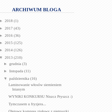
ARCHIWUM BLOGA
►
2018
(1)
►
2017
(43)
►
2016
(36)
►
2015
(125)
►
2014
(126)
▼
2013
(210)
►
grudnia
(3)
►
listopada
(11)
▼
października
(16)
Laminowanie włosów siemieniem
lnianym
WYNIKI KONKURSU Niszcz Pryszcz :)
Tymczasem u fryzjera...
Olejowy kompres ziołowy z pietruszki