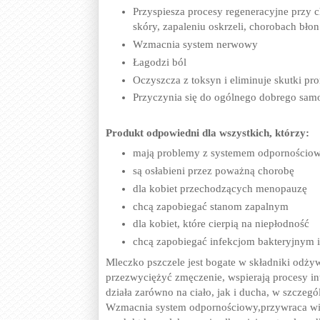
Przyspiesza procesy regeneracyjne przy 
skóry, zapaleniu oskrzeli, chorobach błon
Wzmacnia system nerwowy
Łagodzi ból
Oczyszcza z toksyn i eliminuje skutki pr
Przyczynia się do ogólnego dobrego sam
Produkt odpowiedni dla wszystkich, którzy:
mają problemy z systemem odpornościo
są osłabieni przez poważną chorobę
dla kobiet przechodzących menopauzę
chcą zapobiegać stanom zapalnym
dla kobiet, które cierpią na niepłodność
chcą zapobiegać infekcjom bakteryjnym
Mleczko pszczele jest bogate w składniki odży
przezwyciężyć zmęczenie, wspierają procesy in
działa zarówno na ciało, jak i ducha, w szczeg
Wzmacnia system odpornościowy,przywraca wita