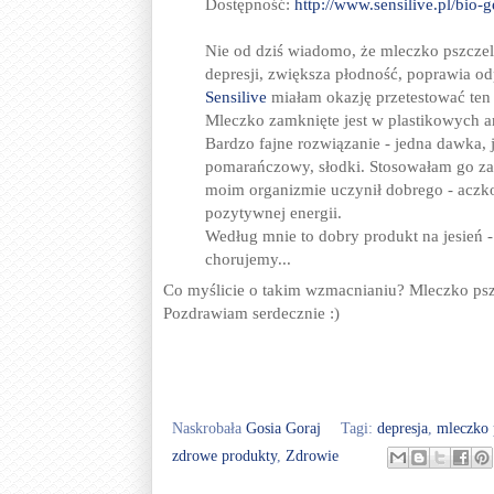
Dostępność:
http://www.sensilive.pl/bio-g
Nie od dziś wiadomo, że mleczko pszcze
depresji, zwiększa płodność, poprawia o
Sensilive
miałam okazję przetestować ten
Mleczko zamknięte jest w plastikowych a
Bardzo fajne rozwiązanie - jedna dawka,
pomarańczowy, słodki. Stosowałam go zal
moim organizmie uczynił dobrego - acz
pozytywnej energii.
Według mnie to dobry produkt na jesień - 
chorujemy...
Co myślicie o takim wzmacnianiu? Mleczko ps
Pozdrawiam serdecznie :)
Naskrobała
Gosia Goraj
Tagi:
depresja
,
mleczko 
zdrowe produkty
,
Zdrowie