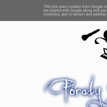
This site uses cookies from Google to 
are shared with Google along with per
O WŁOSACH
RECENZJE
WYWIADY
statistics, and to detect and address