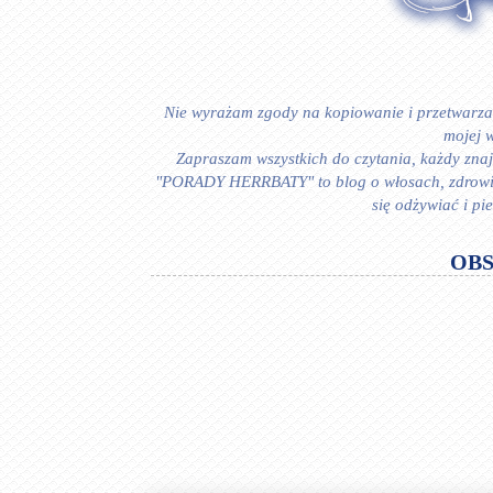
Nie wyrażam zgody na kopiowanie i przetwarzan
mojej w
Zapraszam wszystkich do czytania, każdy znajd
"PORADY HERRBATY" to blog o włosach, zdrowiu i
się odżywiać i p
OB