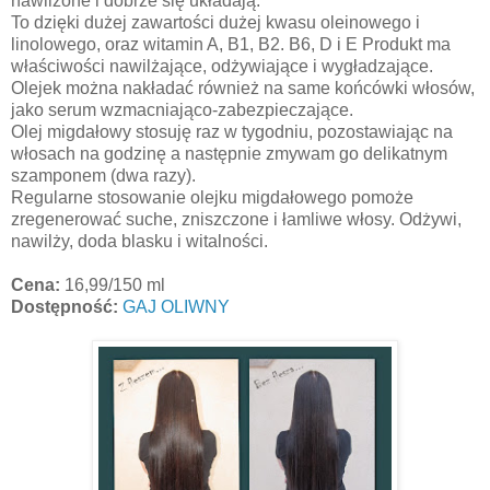
nawilżone i dobrze się układają.
To dzięki dużej zawartości dużej kwasu oleinowego i
linolowego, oraz witamin A, B1, B2. B6, D i E Produkt ma
właściwości nawilżające, odżywiające i wygładzające.
Olejek można nakładać również na same końcówki włosów,
jako serum wzmacniająco-zabezpieczające.
Olej migdałowy stosuję raz w tygodniu, pozostawiając na
włosach na godzinę a następnie zmywam go delikatnym
szamponem (dwa razy).
Regularne stosowanie olejku migdałowego pomoże
zregenerować suche, zniszczone i łamliwe włosy. Odżywi,
nawilży, doda blasku i witalności.
Cena:
16,99/150 ml
Dostępność:
GAJ OLIWNY