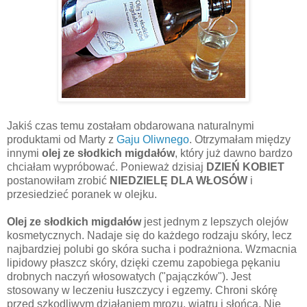
Jakiś czas temu zostałam obdarowana naturalnymi
produktami od Marty z
Gaju Oliwnego
. Otrzymałam między
innymi
olej ze słodkich migdałów
, który już dawno bardzo
chciałam wypróbować. Ponieważ dzisiaj
DZIEŃ KOBIET
postanowiłam zrobić
NIEDZIELĘ DLA WŁOSÓW
i
przesiedzieć poranek w olejku.
Olej ze słodkich migdałów
jest jednym z lepszych olejów
kosmetycznych. Nadaje się do każdego rodzaju skóry, lecz
najbardziej polubi go skóra sucha i podrażniona. Wzmacnia
lipidowy płaszcz skóry, dzięki czemu zapobiega pękaniu
drobnych naczyń włosowatych ("pajączków"). Jest
stosowany w leczeniu łuszczycy i egzemy. Chroni skórę
przed szkodliwym działaniem mrozu, wiatru i słońca. Nie