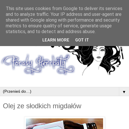
This site uses cookies from Google to deliver its services
and to analyze traffic. Your IP address and user-agent are
shared with Google along with performance and security
metrics to ensure quality of service, generate usage
statistics, and to detect and address abuse.
LEARN MORE
GOT IT
▼
Olej ze słodkich migdałów