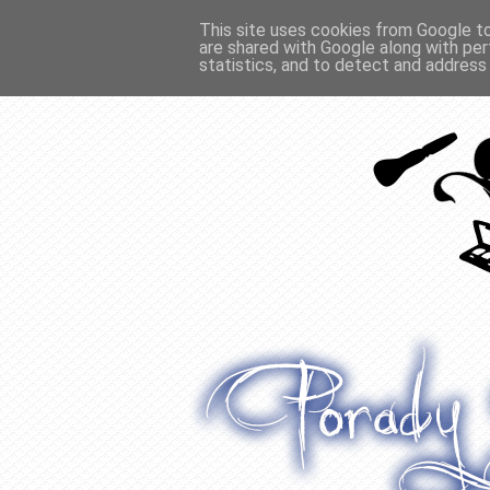
This site uses cookies from Google to 
are shared with Google along with per
O WŁOSACH
RECENZJE
WYWIADY
statistics, and to detect and address