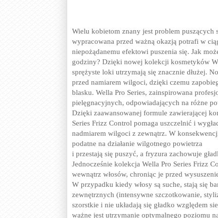
Wielu kobietom znany jest problem puszących s
wypracowana przed ważną okazją potrafi w cią
niepożądanemu efektowi puszenia się. Jak moż
godziny? Dzięki nowej kolekcji kosmetyków Wella
sprężyste loki utrzymają się znacznie dłużej. N
przed namiarem wilgoci, dzięki czemu zapobiega 
blasku. Wella Pro Series, zainspirowana profesj
pielęgnacyjnych, odpowiadających na różne po
Dzięki zaawansowanej formule zawierającej ko
Series Frizz Control pomaga uszczelnić i wygła
nadmiarem wilgoci z zewnątrz. W konsekwencji k
podatne na działanie wilgotnego powietrza
i przestają się puszyć, a fryzura zachowuje gład
Jednocześnie kolekcja Wella Pro Series Frizz 
wewnątrz włosów, chroniąc je przed wysuszeni
W przypadku kiedy włosy są suche, stają się ba
zewnętrznych (intensywne szczotkowanie, styli
szorstkie i nie układają się gładko względem si
ważne jest utrzymanie optymalnego poziomu na