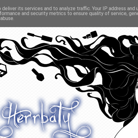
deliver its services and to analyze traffic. Your IP address and
formance and security metrics to ensure quality of service, ge
O ODŻYWIANIU
GADŻETY
KONKURSY
POLECANE
 abuse.