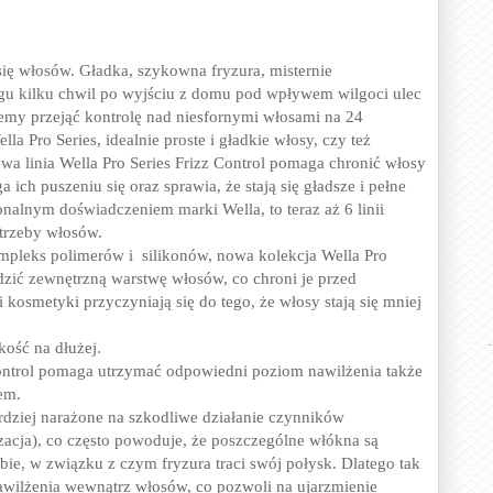
ię włosów. Gładka, szykowna fryzura, misternie
gu kilku chwil po wyjściu z domu pod wpływem wilgoci ulec
emy przejąć kontrolę nad niesfornymi włosami na 24
 Pro Series, idealnie proste i gładkie włosy, czy też
owa linia Wella Pro Series Frizz Control pomaga chronić włosy
ich puszeniu się oraz sprawia, że stają się gładsze i pełne
onalnym doświadczeniem marki Wella, to teraz aż 6 linii
trzeby włosów.
mpleks polimerów i silikonów, nowa kolekcja Wella Pro
dzić zewnętrzną warstwę włosów, co chroni je przed
osmetyki przyczyniają się do tego, że włosy stają się mniej
kość na dłużej.
Control pomaga utrzymać odpowiedni poziom nawilżenia także
em.
rdziej narażone na szkodliwe działanie czynników
zacja), co często powoduje, że poszczególne włókna są
ebie, w związku z czym fryzura traci swój połysk. Dlatego tak
wilżenia wewnątrz włosów, co pozwoli na ujarzmienie