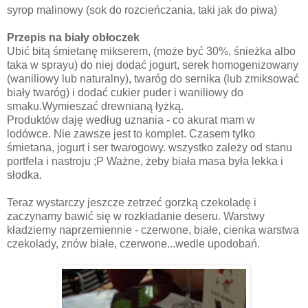
syrop malinowy (sok do rozcieńczania, taki jak do piwa)
Przepis na biały obłoczek
Ubić bitą śmietanę mikserem, (może być 30%, śnieżka albo
taka w sprayu) do niej dodać jogurt, serek homogenizowany
(waniliowy lub naturalny), twaróg do sernika (lub zmiksować
biały twaróg) i dodać cukier puder i waniliowy do
smaku.Wymieszać drewnianą łyżką.
Produktów daję według uznania - co akurat mam w
lodówce. Nie zawsze jest to komplet. Czasem tylko
śmietana, jogurt i ser twarogowy. wszystko zależy od stanu
portfela i nastroju ;P Ważne, żeby biała masa była lekka i
słodka.
Teraz wystarczy jeszcze zetrzeć gorzką czekoladę i
zaczynamy bawić się w rozkładanie deseru. Warstwy
kładziemy naprzemiennie - czerwone, białe, cienka warstwa
czekolady, znów białe, czerwone...wedle upodobań.