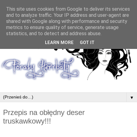
This site uses cookies from Google to deliver its services
and to analyze traffic. Your IP address and user-agent are
shared with Google along with performance and security
metrics to ensure quality of service, generate usage
statistics, and to detect and address abuse.
LEARN MORE
GOT IT
▼
Przepis na obłędny deser
truskawkowy!!!