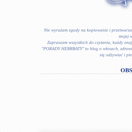
Nie wyrażam zgody na kopiowanie i przetwarzan
mojej w
Zapraszam wszystkich do czytania, każdy znajd
"PORADY HERRBATY" to blog o włosach, zdrowiu i
się odżywiać i p
OB