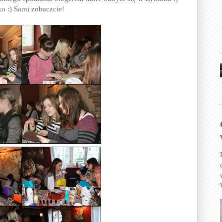
o :) Sami zobaczcie!