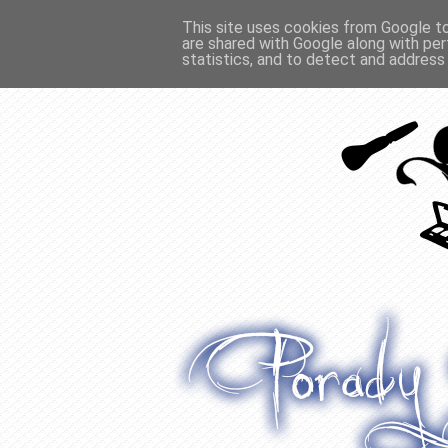
This site uses cookies from Google to 
are shared with Google along with per
O WŁOSACH
RECENZJE
WYWIADY
statistics, and to detect and address