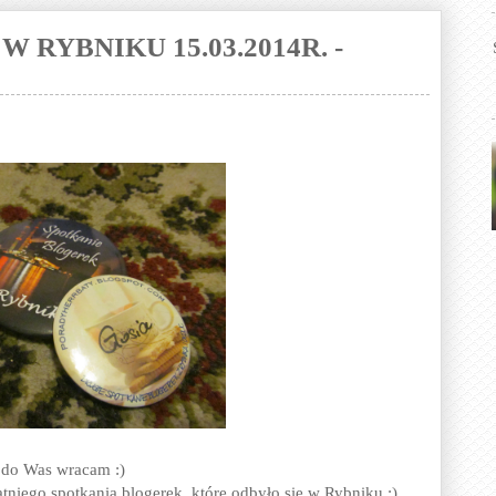
RYBNIKU 15.03.2014R. -
ż do Was wracam :)
tniego spotkania blogerek, które odbyło się w Rybniku :)