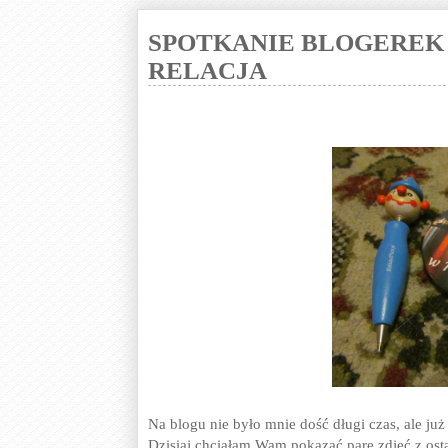
SPOTKANIE BLOGEREK W 
RELACJA
Na blogu nie było mnie dość długi czas, ale ju
Dzisiaj chciałam Wam pokazać parę zdjęć z osta