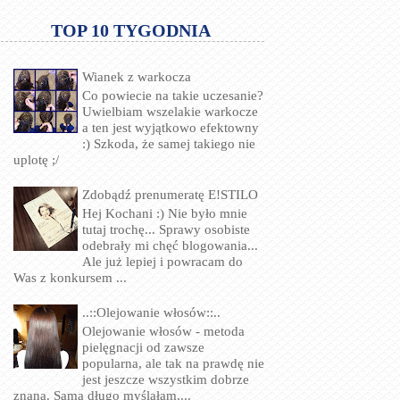
TOP 10 TYGODNIA
Wianek z warkocza
Co powiecie na takie uczesanie?
Uwielbiam wszelakie warkocze
a ten jest wyjątkowo efektowny
:) Szkoda, że samej takiego nie
uplotę ;/
Zdobądź prenumeratę E!STILO
Hej Kochani :) Nie było mnie
tutaj trochę... Sprawy osobiste
odebrały mi chęć blogowania...
Ale już lepiej i powracam do
Was z konkursem ...
..::Olejowanie włosów::..
Olejowanie włosów - metoda
pielęgnacji od zawsze
popularna, ale tak na prawdę nie
jest jeszcze wszystkim dobrze
znana. Sama długo myślałam,...