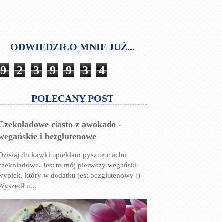
ODWIEDZIŁO MNIE JUŻ...
9
2
3
9
9
3
4
POLECANY POST
Czekoladowe ciasto z awokado -
wegańskie i bezglutenowe
Dzisiaj do kawki upiekłam pyszne ciacho
czekoladowe. Jest to mój pierwszy wegański
wypiek, który w dodatku jest bezglutenowy :)
Wyszedł n...