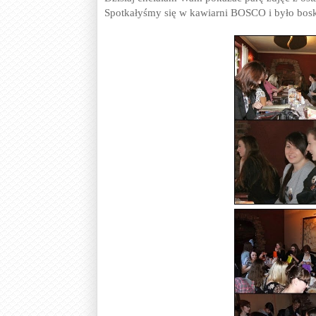
Spotkałyśmy się w kawiarni BOSCO i było bosk