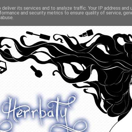
deliver its services and to analyze traffic. Your IP address and
formance and security metrics to ensure quality of service, ge
O ODŻYWIANIU
GADŻETY
KONKURSY
POLECANE
 abuse.