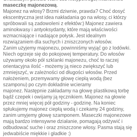
maseczkę majonezową
.
Majonez na włosy? Brzmi dziwnie, prawda? Choć dosyć
ekscentryczna jest idea nakładania go na włosy, ci którzy
spróbowali są zadowoleni z efektów:) Majonez zawiera
aminokwasy i antyoksydanty, które mają właściwości
wzmacniające i nadające połysk. Jest idealnym
rozwiązaniem dla suchych i zniszczonych włosów.
Zanim użyjemy majonezu, powinniśmy wyjąć go z lodówki.
Niech ogrzeje się do pokojowej temperatury. Do włosów
używamy około pół szklanki majonezu, choć to raczej
orientacyjna ilość - możemy ją nieco zwiększyć lub
zmniejszyć, w zależności od długości włosów. Przed
nałożeniem, przemywamy głowę ciepłą wodą (bez
szamponu) po czym dokładnie wcieramy
majonez. Następnie zakładamy na głowę plastikową torbę
bądź czepek i owijamy ją ręcznikiem. Majonez na głowie
przez mniej więcej pół godziny - godzinę. Na koniec
spłukujemy majonez ciepłą wodą i czekamy 24 godziny,
zanim umyjemy głowę szamponem. Maseczki majonezowe
mają bardzo intensywne działanie, pomagają odżywić i
odbudować suche i oraz zniszczone włosy. Pasma stają się
jedwabiście miękkie i gładkie :)