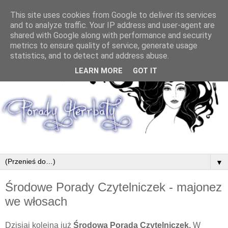
This site uses cookies from Google to deliver its services
and to analyze traffic. Your IP address and user-agent are
shared with Google along with performance and security
metrics to ensure quality of service, generate usage
statistics, and to detect and address abuse.
LEARN MORE
GOT IT
▼
Środowe Porady Czytelniczek - majonez
we włosach
Dzisiaj kolejna już
Środowa Porada Czytelniczek.
W