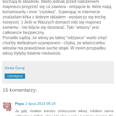
kochają te składniki. Warto jednak przed nałożeniem
majonezu przyjrzeć się co zawiera - omijajcie te, które mają
konserwanty i inne "ciulstwa". Szperając w internecie
znalazłam kilka z dobrym składem - wystarczy się trochę
rozejrzeć :) Jeśli w Waszych domach robi się majonez
samemu - nie bójcie się stosować. Taki "własny" jest
całkowicie bezpieczny.
Ponadto sądzę, że włosy po takiej "odżywce" warto zmyć
choćby delikatnym szamponem - chyba, że właścicielka
włosów ma prawdziwie suche strąki. W moim przypadku
włosy byłyby totalnie nieświeże.
Gosia Goraj
Udostępnij
15 komentarzy:
Pepa
2 lipca 2014 08:24
Ja gdy miałam bardzo zniszczone włosy robiłam sama
odżywkę z żółtek, oleju lub oliwy i soku z cytryny (wersja dla