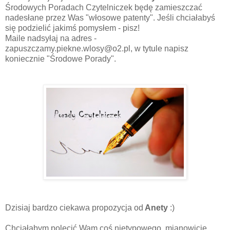
Środowych Poradach Czytelniczek będę zamieszczać
nadesłane przez Was "włosowe patenty". Jeśli chciałabyś
się podzielić jakimś pomysłem - pisz!
Maile nadsyłaj na adres -
zapuszczamy.piekne.wlosy@o2.pl, w tytule napisz
koniecznie "Środowe Porady".
Dzisiaj bardzo ciekawa propozycja od
Anety
:)
Chciałabym polecić Wam coś nietypowego, mianowicie