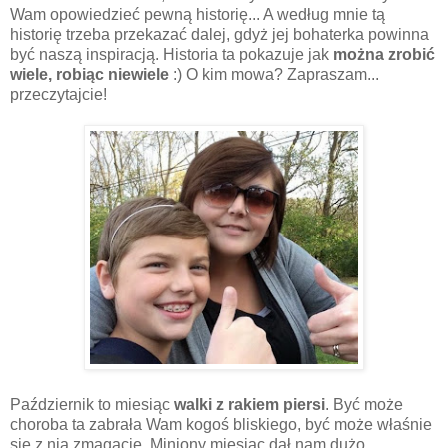
Wam opowiedzieć pewną historię... A według mnie tą
historię trzeba przekazać dalej, gdyż jej bohaterka powinna
być naszą inspiracją. Historia ta pokazuje jak
można zrobić
wiele, robiąc niewiele
:) O kim mowa? Zapraszam...
przeczytajcie!
Październik to miesiąc
walki z rakiem piersi
. Być może
choroba ta zabrała Wam kogoś bliskiego, być może właśnie
się z nią zmagacie. Miniony miesiąc dał nam dużo