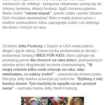
możliwości do refleksji - kampanie reklamowe zachęcały do
zmiany żywienia, dotacji fundacji, bądź rzucenia palenia.
Warto zrobić
"rakowi wspak"
, pomóc sobie i pomóc bliskim.
Dziś chciałam opowiedzieć Wam o małej dziewczynce z
wielkim serduszkiem, która zapragnęła zrobić coś dobrego
dla dzieci chorych na raka.
10-letnia
Jetta Fosburg
z Dayton w USA miała piękne,
długie i gęste włosy. Dziewczynka postanowiła je obciąć i
podarować fundacji
WIGS FOR KIDS
, która zajmuje się
produkcją peruk
dla chorych na raka dzieci
, pozbawionych
włosów przez długotrwałe leczenie chemioterapią.
"W
mojej rodzinie kilka osób choruje na raka, więc
wiedziałam, co należy zrobić"
– powiedziała dziewczynka.
Decyzja Jetty bardzo ucieszyła jej rodziców.
"Byliśmy z niej
bardzo dumni. Tym bardziej że wpadła na ten pomysł
sama"
– wyznała mama Jetty, Heidi Fosburg.