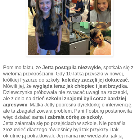
Pomimo faktu, że
Jetta postąpiła niezwykle
, spotkała się z
wieloma przykrościami. Gdy 10-latka przyszła w nowej,
krótkiej fryzurze do szkoły,
koledzy zaczęli jej dokuczać
.
Mówili jej, że
wygląda teraz jak chłopiec i jest brzydka
.
Dziewczynka próbowała nie zwracać uwagi na zaczepki,
ale z dnia na dzień
szkolni znajomi byli coraz bardziej
agresywni
. Matka Jetty poprosiła dyrektorkę o interwencję,
ale ta zbagatelizowała problem. Pani Fosburg postanowiła
więc działać sama i
zabrała córkę ze szkoły
.
Jetta załamała się po przejściach w szkole. Nie potrafiła
zrozumieć dlaczego rówieśnicy byli tak przykrzy i tak
okrutnie ją potraktowali. Jej mama nie wiedziała, jak ją