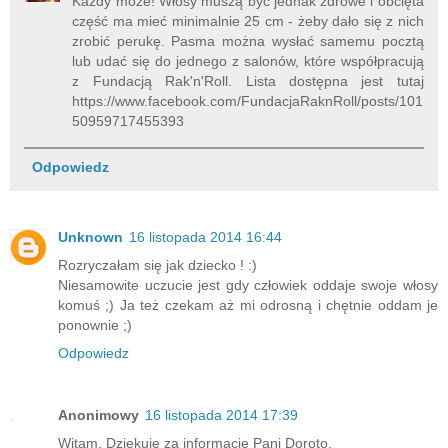
Każdy może! Włosy muszą być jednak zdrowe i obcięta
część ma mieć minimalnie 25 cm - żeby dało się z nich
zrobić perukę. Pasma można wysłać samemu pocztą
lub udać się do jednego z salonów, które współpracują
z Fundacją Rak'n'Roll. Lista dostępna jest tutaj
https://www.facebook.com/FundacjaRaknRoll/posts/101
50959717455393
Odpowiedz
Unknown
16 listopada 2014 16:44
Rozryczałam się jak dziecko ! :)
Niesamowite uczucie jest gdy człowiek oddaje swoje włosy
komuś ;) Ja też czekam aż mi odrosną i chętnie oddam je
ponownie ;)
Odpowiedz
Anonimowy
16 listopada 2014 17:39
Witam. Dziękuję za informacje Pani Doroto.