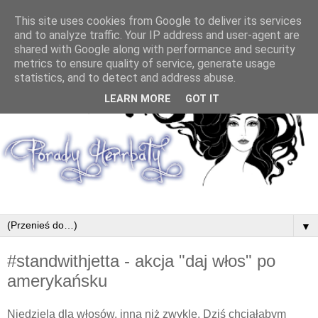
This site uses cookies from Google to deliver its services
and to analyze traffic. Your IP address and user-agent are
shared with Google along with performance and security
metrics to ensure quality of service, generate usage
statistics, and to detect and address abuse.
LEARN MORE
GOT IT
▼
#standwithjetta - akcja "daj włos" po
amerykańsku
Niedziela dla włosów, inna niż zwykle. Dziś chciałabym