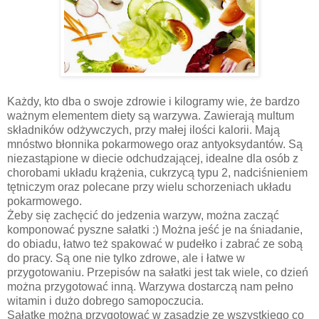
Każdy, kto dba o swoje zdrowie i kilogramy wie, że bardzo
ważnym elementem diety są warzywa. Zawierają multum
składników odżywczych, przy małej ilości kalorii. Mają
mnóstwo błonnika pokarmowego oraz antyoksydantów. Są
niezastąpione w diecie odchudzającej, idealne dla osób z
chorobami układu krążenia, cukrzycą typu 2, nadciśnieniem
tętniczym oraz polecane przy wielu schorzeniach układu
pokarmowego.
Żeby się zachęcić do jedzenia warzyw, można zacząć
komponować pyszne sałatki :) Można jeść je na śniadanie,
do obiadu, łatwo też spakować w pudełko i zabrać ze sobą
do pracy. Są one nie tylko zdrowe, ale i łatwe w
przygotowaniu. Przepisów na sałatki jest tak wiele, co dzień
można przygotować inną. Warzywa dostarczą nam pełno
witamin i dużo dobrego samopoczucia.
Sałatkę można przygotować w zasadzie ze wszystkiego co