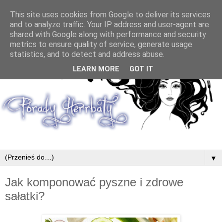
This site uses cookies from Google to deliver its services
and to analyze traffic. Your IP address and user-agent are
shared with Google along with performance and security
metrics to ensure quality of service, generate usage
statistics, and to detect and address abuse.
LEARN MORE
GOT IT
▼
Jak komponować pyszne i zdrowe
sałatki?