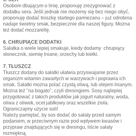
Osobom dbającym o linię, proponuję zrezygnować z
dodatku sera. Jeśli jednak nie możemy się bez niego obyć,
proponuję dodać troszkę startego parmezanu – już odrobina
nadaje świetny smak, bezpiecznie dla naszej figury. Można
też dodać mozzarellę.
6. CHRUPIĄCE DODATKI
Sałatka o wiele lepiej smakuje, kiedy dodamy chrupiący
słonecznik, siemię lniane, orzechy lub kiełki.
7. TŁUSZCZ
Tłuszcz dodany do sałatki ułatwia przyswajanie przez
organizm witamin zawartych w warzywach i poprawia ich
smak. Sałatki można polać czystą oliwą, lub olejem lnianym.
Można też "na bogato", czyli dresingiem. Sosy najlepiej
przygotować z takich produktów jak jogurt naturalny, woda,
oliwa z oliwek, ocet jabłkowy oraz wszelkie zioła.
Ograniczajmy użycie soli!
Należy pamiętać, by sos dodać do sałaty przed samym
podaniem, w przeciwnym razie pod wpływem kwasów i
przypraw znajdujących się w dresingu, liście sałaty
rozmiękną.