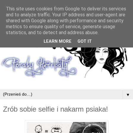
This site uses cookies from Google to deliver its services
and to analyze traffic. Your IP address and user-agent are
shared with Google along with performance and security
metrics to ensure quality of service, generate usage
statistics, and to detect and address abuse.
LEARN MORE
GOT IT
▼
Zrób sobie selfie i nakarm psiaka!