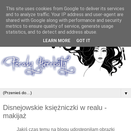
This site uses cookies from Google to deliver its services
and to analyze traffic. Your IP address and user-agent are
shared with Google along with performance and security
metrics to ensure quality of service, generate usage
statistics, and to detect and address abuse.
LEARN MORE
GOT IT
▼
Disnejowskie księżniczki w realu -
makijaż
Jakiś czas temu na blogu udostępniłam obrazki