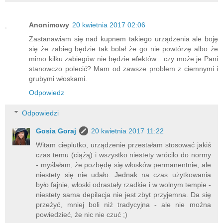
Anonimowy
20 kwietnia 2017 02:06
Zastanawiam się nad kupnem takiego urządzenia ale boję
się że zabieg będzie tak bolał że go nie powtórzę albo że
mimo kilku zabiegów nie będzie efektów... czy może je Pani
stanowczo polecić? Mam od zawsze problem z ciemnymi i
grubymi włoskami.
Odpowiedz
Odpowiedzi
Gosia Goraj
20 kwietnia 2017 11:22
Witam cieplutko, urządzenie przestałam stosować jakiś
czas temu (ciążą) i wszystko niestety wróciło do normy
- myślałam, że pozbędę się włosków permanentnie, ale
niestety się nie udało. Jednak na czas użytkowania
było fajnie, włoski odrastały rzadkie i w wolnym tempie -
niestety sama depilacja nie jest zbyt przyjemna. Da się
przeżyć, mniej boli niż tradycyjna - ale nie można
powiedzieć, że nic nie czuć ;)