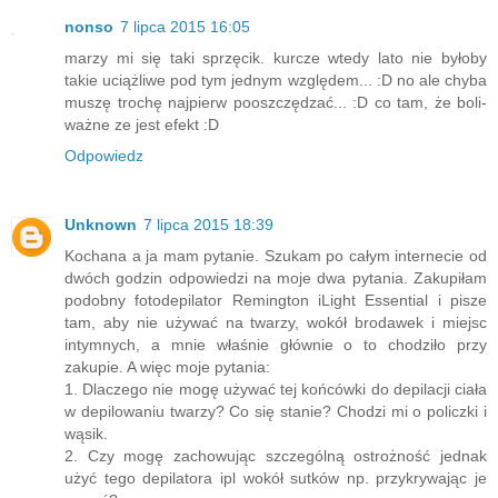
nonso
7 lipca 2015 16:05
marzy mi się taki sprzęcik. kurcze wtedy lato nie byłoby
takie uciążliwe pod tym jednym względem... :D no ale chyba
muszę trochę najpierw pooszczędzać... :D co tam, że boli-
ważne ze jest efekt :D
Odpowiedz
Unknown
7 lipca 2015 18:39
Kochana a ja mam pytanie. Szukam po całym internecie od
dwóch godzin odpowiedzi na moje dwa pytania. Zakupiłam
podobny fotodepilator Remington iLight Essential i pisze
tam, aby nie używać na twarzy, wokół brodawek i miejsc
intymnych, a mnie właśnie głównie o to chodziło przy
zakupie. A więc moje pytania:
1. Dlaczego nie mogę używać tej końcówki do depilacji ciała
w depilowaniu twarzy? Co się stanie? Chodzi mi o policzki i
wąsik.
2. Czy mogę zachowując szczególną ostrożność jednak
użyć tego depilatora ipl wokół sutków np. przykrywając je