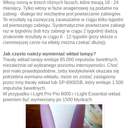
Włosy rosną w trzech różnych fazach, które trwają 18 - 24
miesięcy. Tylko włosy w fazie anagenowej są podatne na
zabieg - dlatego też niezbędne jest powtarzanie zabiegów.
Te rezultaty są zazwyczaj zauważalne w ciągu kilku tygodni
od pierwszego zabiegu. Systematycznie powtarzane zabiegi
raz w tygodniu (lub trzy zabiegi w ciągu 2 tygodni) dadzą
znakomite rezultaty w ciągu 6 - 12 tygodni (przy skórze o
ciemniejszej cerze na efekty można czekać dłużej).
Jak często należy wymieniać wkład lampy?
Trwały wkład lampy emituje 65.000 impulsów świetlnych,
niezależnie od wybranego poziomu intensywności. Choć
jest mało prawdopodobne, żeby kiedykolwiek okazała się
potrzebna wymiana wkładu, może on zostać zastąpiony
przez inny trwały wkład lub SP-6000SB, który emituje 1.500
impulsów świetlnych.
W przypadku i-Light Pro Pro 6000 i i-Light Essential wkład
powinien być wymieniany po 1500 błyskach