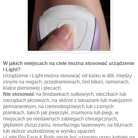
W jakich miejscach na ciele można stosować urządzenie
i Light?
Urządzenie i Light można stosować od karku w dół, między
innymi na nogach, przedramionach, linii bikini, ramionach,
klatce piersiowej i plecach.
Nie stosować
na brodawkach sutkowych, otoczkach lub
narządach płciowych, na skórze z tatuażami lub makijażem
permanentnym, na ciemnobrązowych lub czarnych
plamkach, takich jak pieprzyki, znamiona lub piegi, w
miejscach po niedawnych zabiegach chirurgicznych,
głębokim złuszczaniu, resurfacingu laserowym, na bliznach
lub skórze uszkodzonej w wyniku oparzeń
i-Light Pro Face & Body może być używany przez kobiety na