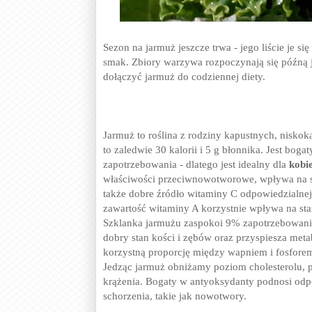
Sezon na jarmuż jeszcze trwa - jego liście je s
smak. Zbiory warzywa rozpoczynają się późną je
dołączyć jarmuż do codziennej diety.
Jarmuż to roślina z rodziny kapustnych, niskok
to zaledwie 30 kalorii i 5 g błonnika. Jest bo
zapotrzebowania - dlatego jest idealny dla
kobi
właściwości przeciwnowotworowe, wpływa na st
także dobre źródło witaminy C odpowiedzialne
zawartość witaminy A korzystnie wpływa na sta
Szklanka jarmużu zaspokoi 9% zapotrzebowania
dobry stan kości i zębów oraz przyspiesza me
korzystną proporcję między wapniem i fosforem, 
Jedząc jarmuż obniżamy poziom cholesterolu, p
krążenia. Bogaty w antyoksydanty podnosi odpo
schorzenia, takie jak nowotwory.