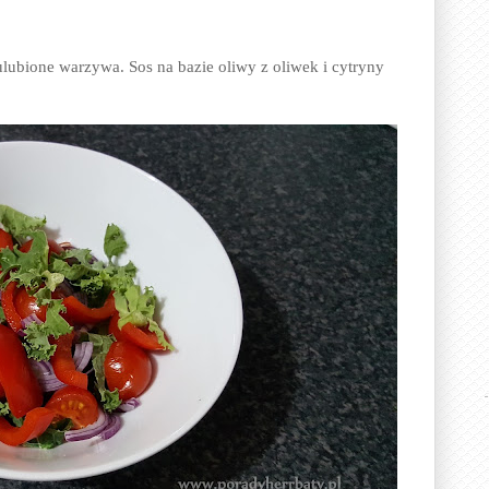
lubione warzywa. Sos na bazie oliwy z oliwek i cytryny