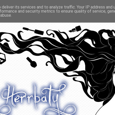
deliver its services and to analyze traffic. Your IP address and
formance and security metrics to ensure quality of service, ge
O ODŻYWIANIU
GADŻETY
KONKURSY
POLECANE
 abuse.