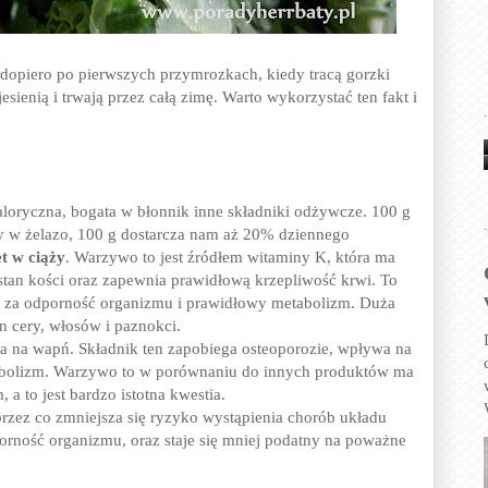
ię dopiero po pierwszych przymrozkach, kiedy tracą gorzki
sienią i trwają przez całą zimę. Warto wykorzystać ten fakt i
aloryczna, bogata w błonnik inne składniki odżywcze. 100 g
gaty w żelazo, 100 g dostarcza nam aż 20% dziennego
et w ciąży
. Warzywo to jest źródłem witaminy K, która ma
an kości oraz zapewnia prawidłową krzepliwość krwi. To
j za odporność organizmu i prawidłowy metabolizm. Duża
n cery, włosów i paznokci.
 na wapń. Składnik ten zapobiega osteoporozie, wpływa na
tabolizm. Warzywo to w porównaniu do innych produktów ma
a to jest bardzo istotna kwestia.
rzez co zmniejsza się ryzyko wystąpienia chorób układu
rność organizmu, oraz staje się mniej podatny na poważne