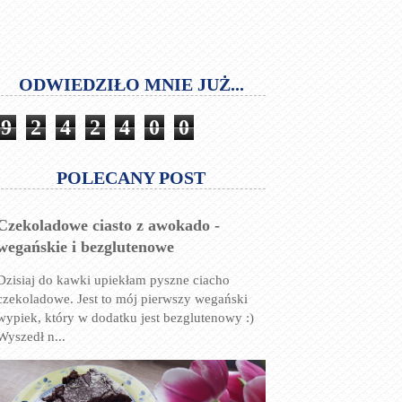
ODWIEDZIŁO MNIE JUŻ...
9
2
4
2
4
0
0
POLECANY POST
Czekoladowe ciasto z awokado -
wegańskie i bezglutenowe
Dzisiaj do kawki upiekłam pyszne ciacho
czekoladowe. Jest to mój pierwszy wegański
wypiek, który w dodatku jest bezglutenowy :)
Wyszedł n...