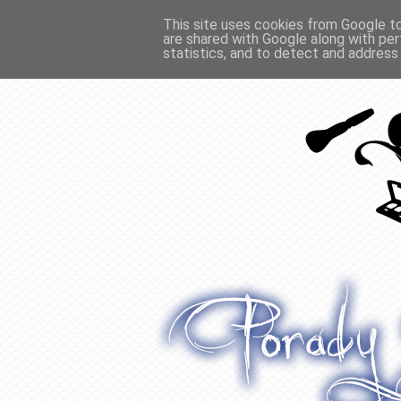
This site uses cookies from Google to 
are shared with Google along with per
O WŁOSACH
RECENZJE
WYWIADY
statistics, and to detect and address