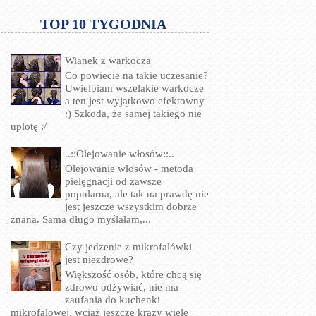
TOP 10 TYGODNIA
Wianek z warkocza
Co powiecie na takie uczesanie?
Uwielbiam wszelakie warkocze
a ten jest wyjątkowo efektowny
:) Szkoda, że samej takiego nie
uplotę ;/
..::Olejowanie włosów::..
Olejowanie włosów - metoda
pielęgnacji od zawsze
popularna, ale tak na prawdę nie
jest jeszcze wszystkim dobrze
znana. Sama długo myślałam,...
Czy jedzenie z mikrofalówki
jest niezdrowe?
Większość osób, które chcą się
zdrowo odżywiać, nie ma
zaufania do kuchenki
mikrofalowej, wciąż jeszcze krąży wiele