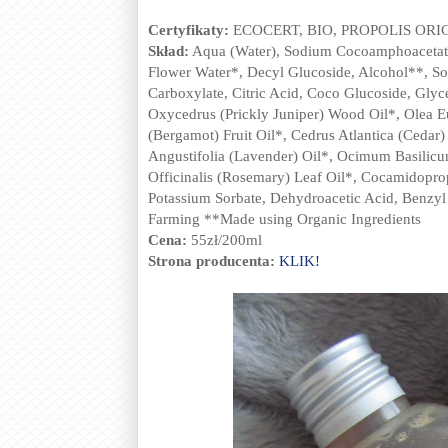
Certyfikaty:
ECOCERT, BIO, PROPOLIS ORI
Skład:
Aqua (Water), Sodium Cocoamphoacetate,
Flower Water*, Decyl Glucoside, Alcohol**, S
Carboxylate, Citric Acid, Coco Glucoside, Glyc
Oxycedrus (Prickly Juniper) Wood Oil*, Olea E
(Bergamot) Fruit Oil*, Cedrus Atlantica (Cedar
Angustifolia (Lavender) Oil*, Ocimum Basilicum 
Officinalis (Rosemary) Leaf Oil*, Cocamidopro
Potassium Sorbate, Dehydroacetic Acid, Benzyl
Farming **Made using Organic Ingredients
Cena:
55zł/200ml
Strona producenta:
KLIK!