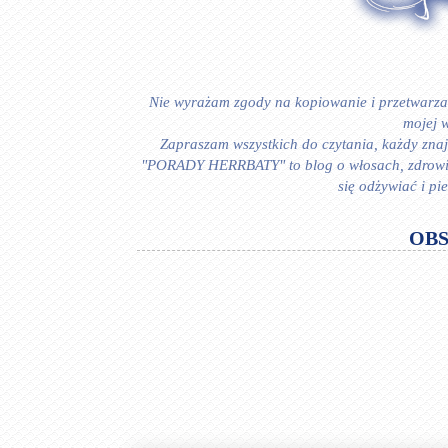
Nie wyrażam zgody na kopiowanie i przetwarzan
mojej w
Zapraszam wszystkich do czytania, każdy znajd
"PORADY HERRBATY" to blog o włosach, zdrowiu i
się odżywiać i p
OB