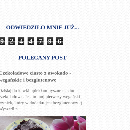
ODWIEDZIŁO MNIE JUŻ...
9
2
4
4
7
9
6
POLECANY POST
Czekoladowe ciasto z awokado -
wegańskie i bezglutenowe
Dzisiaj do kawki upiekłam pyszne ciacho
czekoladowe. Jest to mój pierwszy wegański
wypiek, który w dodatku jest bezglutenowy :)
Wyszedł n...