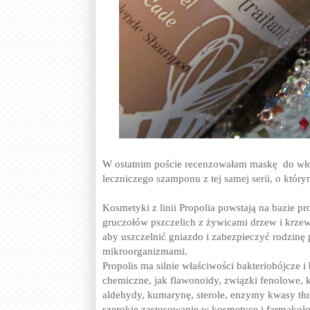
W ostatnim poście recenzowałam maskę do wł
leczniczego szamponu z tej samej serii, o któr
Kosmetyki z linii Propolia powstają na bazie pro
gruczołów pszczelich z żywicami drzew i krze
aby uszczelnić gniazdo i zabezpieczyć rodzinę 
mikroorganizmami.
Propolis ma silnie właściwości bakteriobójcze i
chemiczne, jak flawonoidy, związki fenolowe, 
aldehydy, kumarynę, sterole, enzymy kwasy tłus
szerokie zastosowanie w kosmetyce i farmakolo