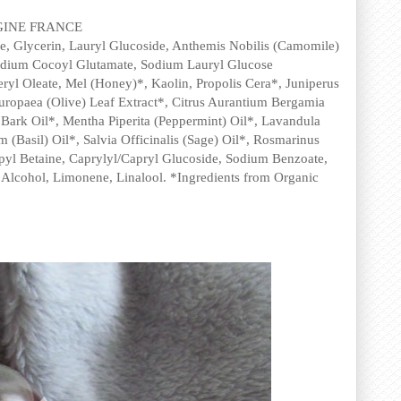
GINE FRANCE
 Glycerin, Lauryl Glucoside, Anthemis Nobilis (Camomile)
odium Cocoyl Glutamate, Sodium Lauryl Glucose
eryl Oleate, Mel (Honey)*, Kaolin, Propolis Cera*, Juniperus
uropaea (Olive) Leaf Extract*, Citrus Aurantium Bergamia
) Bark Oil*, Mentha Piperita (Peppermint) Oil*, Lavandula
(Basil) Oil*, Salvia Officinalis (Sage) Oil*, Rosmarinus
pyl Betaine, Caprylyl/Capryl Glucoside, Sodium Benzoate,
 Alcohol, Limonene, Linalool. *Ingredients from Organic