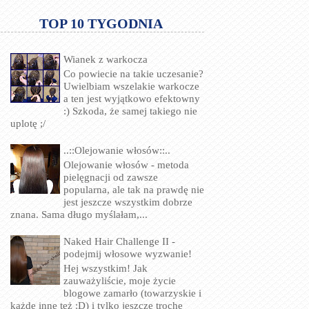
TOP 10 TYGODNIA
Wianek z warkocza
Co powiecie na takie uczesanie?
Uwielbiam wszelakie warkocze
a ten jest wyjątkowo efektowny
:) Szkoda, że samej takiego nie
uplotę ;/
..::Olejowanie włosów::..
Olejowanie włosów - metoda
pielęgnacji od zawsze
popularna, ale tak na prawdę nie
jest jeszcze wszystkim dobrze
znana. Sama długo myślałam,...
Naked Hair Challenge II -
podejmij włosowe wyzwanie!
Hej wszystkim! Jak
zauważyliście, moje życie
blogowe zamarło (towarzyskie i
każde inne też :D) i tylko jeszcze trochę