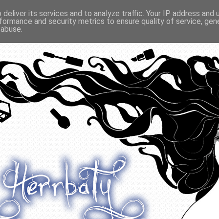
deliver its services and to analyze traffic. Your IP address and
formance and security metrics to ensure quality of service, ge
O ODŻYWIANIU
GADŻETY
KONKURSY
POLECANE
 abuse.