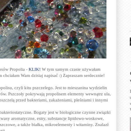
osów Propolia -
KLIK!
W tym samym czasie używałam
ym chciałam Wam dzisiaj napisać :) Zapraszam serdecznie!
polisu, czyli kitu pszczelego. Jest to mieszanina wydzielin
wów. Pszczoły pokrywają propolisem elementy wewnątrz ula,
pszczelą przed bakteriami, zakażeniami, pleśniami i innymi
 bakteriostatyczne. Bogaty jest w biologiczne czynne związki
kwasy aromatyczne, estry, substancje lipidowo-woskowe,
zczowe, a także białka, mikroelementy i witaminy. Znalazł
gii.