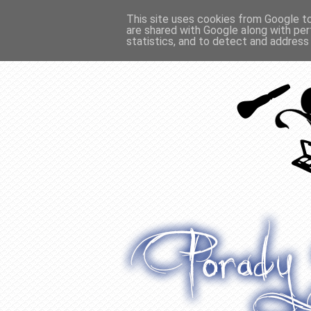
This site uses cookies from Google to 
are shared with Google along with per
O WŁOSACH
RECENZJE
WYWIADY
statistics, and to detect and address