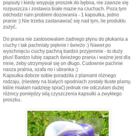
popsuty i kiedy wsypuję proszek do bębna, nie zawsze się
rozpuszcza i zostawia białe mazie na ciuchach. Poza tym
odchodzi nam problem dozowania - 1 kapsułka, jedno
pranie :) Nie trzeba zastanawiać się nad tym, ile produktu
zużyć.
Do prania nie zastosowałam żadnego płynu do płukania a
ciuchy i tak pachniały pięknie i świeżo :) Nawet po
wyschnięciu ciuchy pachną bardzo przyjemnie - to duży
plus! Bardzo lubię zapach świeżego prania i ważne jest dla
mnie, żeby utrzymywał się on długo. Cudownie pachnie
nasza pralnia, szafa no i ubranka :)
Kapsułka dobrze sobie poradziła z plamami różnego
rodzaju, (niestety na białych spodniach zostały tłuste plamy,
które miałam nadzieję sprać) jednak nie odczułam dużej
różnicy pomiędzy siłą czyszczenia kapsułki a zwykłego
proszku.