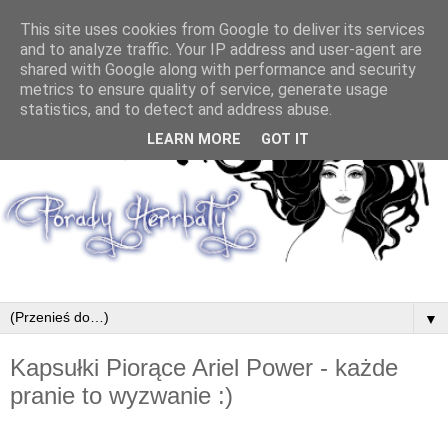
This site uses cookies from Google to deliver its services
and to analyze traffic. Your IP address and user-agent are
shared with Google along with performance and security
metrics to ensure quality of service, generate usage
statistics, and to detect and address abuse.
LEARN MORE
GOT IT
▼
Kapsułki Piorące Ariel Power - każde
pranie to wyzwanie :)