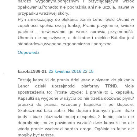
bardzo wygodnym,poręcznym i przyciągającym wzrok
opakowaniu,Ponadto nie podrażnia ani nie uczula, nawet w
przypadku wrażliwej skóry.
Płyn zmiekczający do płukania tkanin Lenor Gold Orchid w
zupełności spełnia swoją funkcję.Pranie przyjemnie, świeżo
pachnie - rozwieszanie go wręcz sprawia przyjemność.
Ubrania nie są sztywne, a delikatne i miękkie.Butelka jest
standardowa,wygodna,ergonomiczna i poręczna.
Odpowiedz
karola1986-21
22 kwietnia 2016 22:15
Testuję kapsułki do prania Ariel wraz z płynem do płukania
Lenor dzieki uprzejmości platformy TRND. Moje
spostrzeżenia to: Proste użycie: 1 pranie to 1 kapsułka.
Kapsułki są wygodne w użyciu bo nie trzeba dozować płynu/
proszku do prania, wrzucamy kapsułkę i po kłopocie.
Skuteczność taka sobie. Nie dopiera trudnych plam. Białe
body i białe bluzeczki mojej niespełna 2 letniej córki nie
doprały się, może powinnam wrzucić dwie kapsułki no ale
wtedy pranie wychodzi bardzo drogo. Ogólnie to fajne ale
mogłby być tańsze.