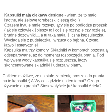
Kapsułki mają ciekawy designe
- wiem, że to mało
istotne, ale żelowe torebeczki cieszą oko :)
Czasem irytuje mnie rozsypujący się po podłodze proszek
(jak się człowiek śpieszy to i coś się rozsypie czy rozleje),
brudne dozowniki.... a tu taka mała, śliczna kapsułeczka.
Wyciąga się z pudełeczka i wrzuca do bębna. Czysto,
łatwo i estetycznie!
Kapsułka ma trzy komory. Składniki w komorach pozostają
odseparowane, aż do momentu rozpoczęcia prania. Pod
wpływem wody kapsułka się rozpuszcza, łączy
skoncentrowane składniki i uderza w plamy.
Całkiem możliwe, że na stałe zamienię proszek do prania
na te kapsułki :) A Wy co sądzicie na ten temat? Czego
używacie do prania? Stosowałyście już kapsułki Ariela?