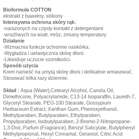
Bioformuła COTTON
ekstrakt z bawełny, silikony
Intensywna ochrona skóry rąk:
-narażonych na częsty kontakt z detergentami
-wrażliwych na wiatr, mróz, zmiany temperatury
Działanie
-Wzmacnia funkcje ochronne naskórka.
-Wygładza i uelastycznia skórę dłoni.
-Likwiduje uczucie szorstkości.
Sposób użycia
Krem nanieść na umytą skórę dłoni i delikatnie wmasować.
Stosować kilka razy dziennie.
Skład :
Aqua (Water),Cetearyl Alcohol, Canola Oil,
Dimethicone, Polyacrylamide, C13-14 Isoparaffin, Laureth-7,
Glyceryl Stearate, PEG-100 Stearate, Gossypium
Herbaceum Extract, Xanthan Gum, Phenoxyethanol,
Methylparaben, Butylparaben, Ethylparaben,
Propylparaben, Isobutylparaben, 2-Bromo-2-Nitropropane-
1,3-Diol, Parfum (Fragrance), Benzyl Salicylate, Butylphenyl
Methylpropional, Hexyl Cinnamal, Geraniol, Citric Acid