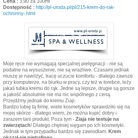
Cena :
3,90 za 100ml
Dostępność :
http://pl-uroda.pl/pl/215-krem-do-rak-
ochronny-.html
Moje ręce nie wymagają specjalnej pielęgnacji - nie są
podatne na wysuszenie, nie są wrażliwe. Czasami jednak
muszę je nawilżyć, tracę uczucie komfortu - dlatego zawsze
przy komputerze, na biurku w pracy, czy też w torebce, leży
jakaś tubka kremu do rąk. Jedne są lepsze, drugie są gorsze
a jakość absolutnie nie ma nic wspólnego z ceną.
Przejdźmy jednak do kremu Ziaji.
Bardzo lubię tą firmę, wiele kosmetyków sprawdziło się na
mojej skórze - dlatego wiem, że można kupić dobry i
zarazem tani produkt. Poza tym -
Ziaja nie testuje na
zwierzętach
! Dlatego chętniej sięgam po ich kosmetyki.
Jednak w tym przypadku bardzo się zawiodłam.
Krem
okazał się nietrafiony.