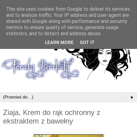
This site uses cookies from Google to deliver its services
and to analyze traffic. Your IP address and user-agent are
shared with Google along with performance and security
metrics to ensure quality of service, generate usage
statistics, and to detect and address abuse.
LEARN MORE
GOT IT
▼
Ziaja, Krem do rąk ochronny z
ekstraktem z bawełny