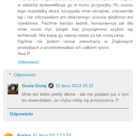
w składzie dyskwalifikuje go w moim przypadku. Po użyciu
tego mazidełka skóra szczypała mnie okropnie, czerwieniła
się i nie odczuwałam ani obiecanego uczucia gładkości ani
nawilżenia. Pachnie bardzo ładnie, konsystencja jak dla
mnie może być (dzięki niej przynajmniej szybko się
wchłaniał). Nie kupię go więcej nawet za tak niską cenę.
Ogólnie nie jestem raczej zakochana w Ziajkowych
produktach a przetestowałam ich całkiem sporo.
Asia P.
Odpowiedz
Odpowiedzi
Gosia Goraj
31 lipca 2013 20:32
Mnie też lekko piekły dłonie - ale nie pisałam już o tym
bo stwierdzilam, że chyba robię się przeczulona :P
Odpowiedz
Karina
31 lipca 2013 23:29