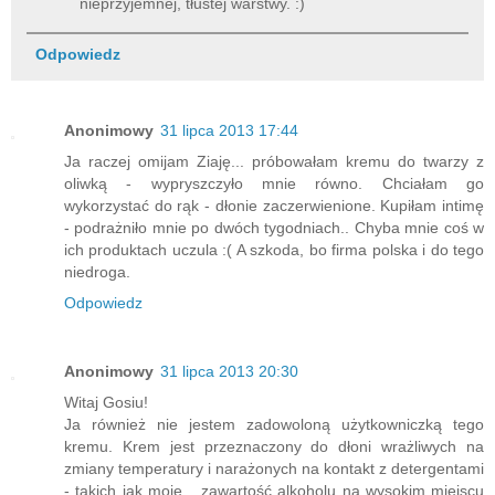
nieprzyjemnej, tłustej warstwy. :)
Odpowiedz
Anonimowy
31 lipca 2013 17:44
Ja raczej omijam Ziaję... próbowałam kremu do twarzy z
oliwką - wypryszczyło mnie równo. Chciałam go
wykorzystać do rąk - dłonie zaczerwienione. Kupiłam intimę
- podrażniło mnie po dwóch tygodniach.. Chyba mnie coś w
ich produktach uczula :( A szkoda, bo firma polska i do tego
niedroga.
Odpowiedz
Anonimowy
31 lipca 2013 20:30
Witaj Gosiu!
Ja również nie jestem zadowoloną użytkowniczką tego
kremu. Krem jest przeznaczony do dłoni wrażliwych na
zmiany temperatury i narażonych na kontakt z detergentami
- takich jak moje... zawartość alkoholu na wysokim miejscu