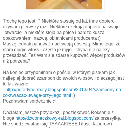
Trochę tego jest :P Niektóre stosuję od lat, inne dopiero
używam pierwszy raz. Niektóre czekają dopiero na swoje
"otwarcie" a niektóre stoją na półce i bardzo kuszą
opakowaniem, nazwą, obietnicami producenta :)
Muszę jednak panować nad swoją obsesją. Mimo tego, że
mam długie włosy i często je myje - chyba nie należy
przesadzać. Też Wam się zdarza kupować więcej produktów
niż potrzeba?
Na koniec przypominam o poście, w którym pisałam jak
najlepiej dobrać szampon do swoich włosów i dlaczego jest
to tak ważne
-
http://poradyherrbaty.blogspot.com/2013/04/szampony-na-
co-zwracac-uwage-przy-jego.html
:)
Pozdrawiam serdecznie :*
Chciałam jeszcze przy okazji podziękować Roksanie z
bloga
http://dzwoneczkowy-raj.blogspot.com/
za przesyłkę.
Nie spodziewałam się TAAAAKIEEEJ ilości lakierów i