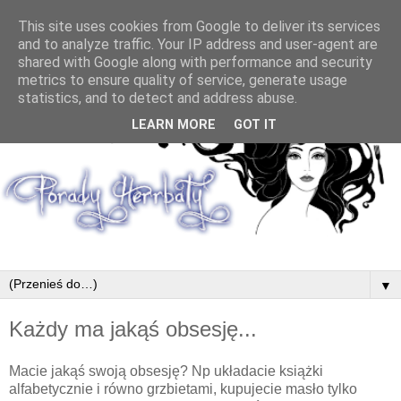
This site uses cookies from Google to deliver its services
and to analyze traffic. Your IP address and user-agent are
shared with Google along with performance and security
metrics to ensure quality of service, generate usage
statistics, and to detect and address abuse.
LEARN MORE
GOT IT
▼
Każdy ma jakąś obsesję...
Macie jakąś swoją obsesję? Np układacie książki
alfabetycznie i równo grzbietami, kupujecie masło tylko