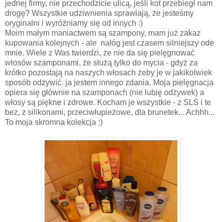
jednej firmy, nie przechodzicie ulicą, jeśli kot przebiegł nam
drogę? Wszystkie udziwnienia sprawiają, że jesteśmy
oryginalni i wyróżniamy się od innych :)
Moim małym maniactwem są szampony, mam już zakaz
kupowania kolejnych - ale nałóg jest czasem silniejszy ode
mnie. Wiele z Was twierdzi, że nie da się pielęgnować
włosów szamponami, że służą tylko do mycia - gdyż za
krótko pozostają na naszych włosach żeby je w jakikolwiek
sposób odżywić. ja jestem innego zdania. Moja pielęgnacja
opiera się głównie na szamponach (nie lubię odżywek) a
włosy są piękne i zdrowe. Kocham je wszystkie - z SLS i te
bez, z silikonami, przeciwłupieżowe, dla brunetek... Achhh...
To moja skromna kolekcja :)