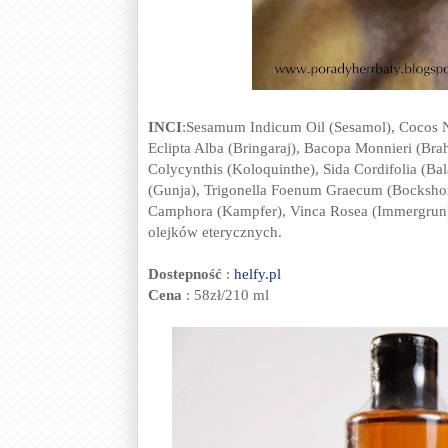
INCI
:Sesamum Indicum Oil (Sesamol), Cocos N
Eclipta Alba (Bringaraj), Bacopa Monnieri (Brah
Colycynthis (Koloquinthe), Sida Cordifolia (Ba
(Gunja), Trigonella Foenum Graecum (Bocksho
Camphora (Kampfer), Vinca Rosea (Immergrun)
olejków eterycznych.
Dostepność
:
helfy.pl
Cena
: 58zł/210 ml