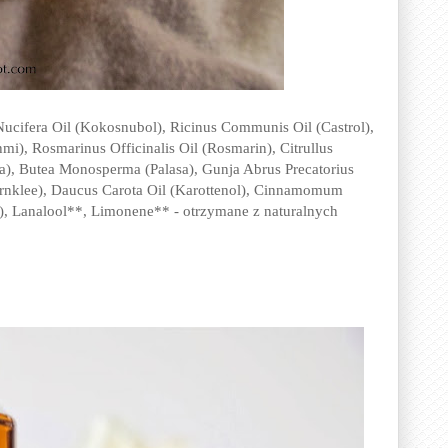
ucifera Oil (Kokosnubol), Ricinus Communis Oil (Castrol),
mi), Rosmarinus Officinalis Oil (Rosmarin), Citrullus
la), Butea Monosperma (Palasa), Gunja Abrus Precatorius
rnklee), Daucus Carota Oil (Karottenol), Cinnamomum
, Lanalool**, Limonene** - otrzymane z naturalnych