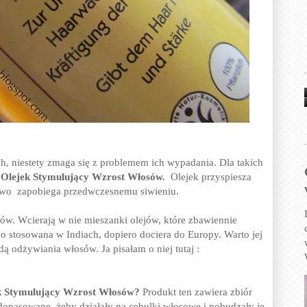
h, niestety zmaga się z problemem ich wypadania. Dla takich
y Olejek Stymulujący Wzrost Włosów.
Olejek przyspiesza
kowo zapobiega przedwczesnemu siwieniu.
sów. Wcierają w nie mieszanki olejów, które zbawiennie
o stosowana w Indiach, dopiero dociera do Europy. Warto jej
dą odżywiania włosów. Ja pisałam o niej tutaj :
ek Stymulujący Wzrost Włosów?
Produkt ten zawiera zbiór
k dopasowane, żeby działały na cebulki włosowe i pobudzały je