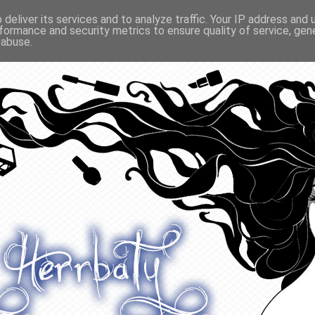
deliver its services and to analyze traffic. Your IP address and
formance and security metrics to ensure quality of service, ge
O ODŻYWIANIU
GADŻETY
KONKURSY
POLECANE
 abuse.