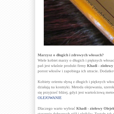
Marzysz o długich i zdrowych włosach?
Wiele kobiet marzy o długich i pięknych włosac
pań jest właśnie produkt firmy
Khadi - ziołow
porost włosów i zapobiega ich utracie. Dodat
Kobiety orientu słyną z długich i pięknych wło
działają na kosmyki. Metoda olejowania, szerok
się przyjrzeć bliżej, gdyż jest wartościową meto
OLEJOWANIE
Dlaczego warto wybrać
Khadi - ziołowy Olej
starannie dobranych ziół i olejków. Zostały ta