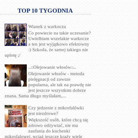
TOP 10 TYGODNIA
Wianek z warkocza
Co powiecie na takie uczesanie?
Uwielbiam wszelakie warkocze
a ten jest wyjątkowo efektowny
:) Szkoda, że samej takiego nie
uplotę ;/
..::Olejowanie włosów::..
Olejowanie włosów - metoda
pielęgnacji od zawsze
popularna, ale tak na prawdę nie
jest jeszcze wszystkim dobrze
znana. Sama długo myślałam,...
Czy jedzenie z mikrofalówki
jest niezdrowe?
Większość osób, które chcą się
zdrowo odżywiać, nie ma
zaufania do kuchenki
mikrofalowej, wciąż jeszcze krąży wiele