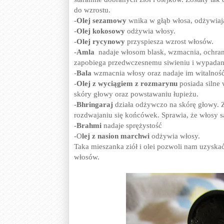
do wzrostu.
-
Olej sezamowy
wnika w głąb włosa, odżywiaj
-
Olej kokosowy
odżywia włosy.
-
Olej rycynowy
przyspiesza wzrost włosów.
-
Amla
nadaje włosom blask, wzmacnia, ochrania
zapobiega przedwczesnemu siwieniu i wypadan
-
Bala
wzmacnia włosy oraz nadaje im witalność
-
Olej z wyciągiem z rozmarynu
posiada silne 
skóry głowy oraz powstawaniu łupieżu.
-
Bhringaraj
działa odżywczo na skórę głowy. Z
rozdwajaniu się końcówek. Sprawia, że włosy s
-
Brahmi
nadaje sprężystość
-O
lej z nasion marchwi
odżywia włosy.
Taka mieszanka ziół i olei pozwoli nam uzysk
włosów.