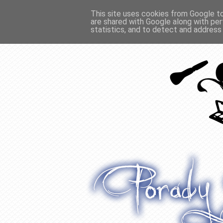
This site uses cookies from Google to 
are shared with Google along with per
O WŁOSACH
RECENZJE
WYWIADY
statistics, and to detect and address