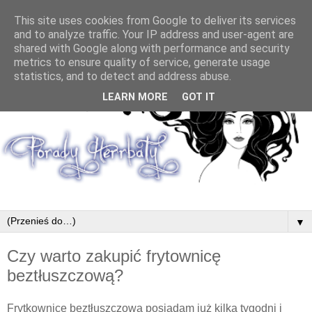
This site uses cookies from Google to deliver its services
and to analyze traffic. Your IP address and user-agent are
shared with Google along with performance and security
metrics to ensure quality of service, generate usage
statistics, and to detect and address abuse.
LEARN MORE
GOT IT
▼
Czy warto zakupić frytownicę
beztłuszczową?
Frytkownicę beztłuszczową posiadam już kilka tygodni i