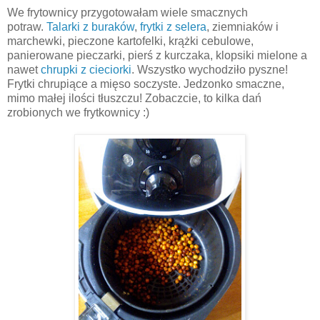
We frytownicy przygotowałam wiele smacznych
potraw.
Talarki z buraków
,
frytki z selera
, ziemniaków i
marchewki, pieczone kartofelki, krążki cebulowe,
panierowane pieczarki, pierś z kurczaka, klopsiki mielone a
nawet
chrupki z cieciorki
. Wszystko wychodziło pyszne!
Frytki chrupiące a mięso soczyste. Jedzonko smaczne,
mimo małej ilości tłuszczu! Zobaczcie, to kilka dań
zrobionych we frytkownicy :)