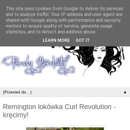
This site uses cookies from Google to deliver its services
and to analyze traffic. Your IP address and user-agent are
shared with Google along with performance and security
metrics to ensure quality of service, generate usage
statistics, and to detect and address abuse.
LEARN MORE
GOT IT
▼
Remington lokówka Curl Revolution -
kręcimy!