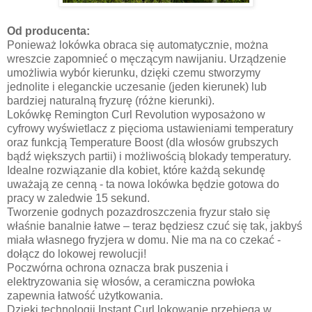
Od producenta:
Ponieważ lokówka obraca się automatycznie, można
wreszcie zapomnieć o męczącym nawijaniu. Urządzenie
umożliwia wybór kierunku, dzięki czemu stworzymy
jednolite i eleganckie uczesanie (jeden kierunek) lub
bardziej naturalną fryzurę (różne kierunki).
Lokówkę Remington Curl Revolution wyposażono w
cyfrowy wyświetlacz z pięcioma ustawieniami temperatury
oraz funkcją Temperature Boost (dla włosów grubszych
bądź większych partii) i możliwością blokady temperatury.
Idealne rozwiązanie dla kobiet, które każdą sekundę
uważają ze cenną - ta nowa lokówka będzie gotowa do
pracy w zaledwie 15 sekund.
Tworzenie godnych pozazdroszczenia fryzur stało się
właśnie banalnie łatwe – teraz będziesz czuć się tak, jakbyś
miała własnego fryzjera w domu. Nie ma na co czekać -
dołącz do lokowej rewolucji!
Poczwórna ochrona oznacza brak puszenia i
elektryzowania się włosów, a ceramiczna powłoka
zapewnia łatwość użytkowania.
Dzięki technologii Instant Curl lokowanie przebiega w