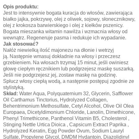
Opis produktu:
Jest to intensywnie bogata kuracja do włosów, zawierająca
białko jajka, pokrzywę, olej z oliwek, sojowy, słonecznikowy,
olej z krokosza barwierskiego i olej z kiełków pszenicy.
Bogata mieszanka witamin nawilża i wzmacnia włosy od
wewnątrz. Regeneruje pasma i redukuje ich wypadanie.
Jak stosować?
Nałóż niewielką ilość majonezu na dłonie i wetrzyj
ją. Następnie wmasuj dokładnie na włosy i przeczesz
grzebieniem. Na włosach trzymaj 15 minut, jeśli owiniesz
głowę ciepłym ręcznikiem lub podgrzejesz maskę suszarką.
Jeśli nie podgrzejesz jej, zostaw maskę na godzinę.
Spłucz włosy ciepłą wodą, a następnie postępuj zgodnie ze
stylistyką.
Skład:
Water Aqua, Polyquaternium 32, Glycerin, Safflower
Oil Carthamus Tinctorius, Hydrolyzed Collagen,
Behentrimonium Methosulfate, Cetyl Alcohol, Olive Oil Olea
Europaea, Dicetyldimonium Chloride, Lanolin, Dimethicone,
Phenyl Trimethicone, Panthenol Vitamin B5, Cholesterol ,
Stinging Nettle Urtica Dioica , Capsicum Extract Paprika ,
Hydrolyzed Keratin, Egg Powder Ovum, Sodium Lauryl
Sulfate, Propylene Glycol, DMDM Hydantoin, Diazolidinyl