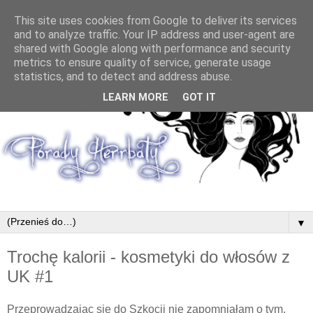
This site uses cookies from Google to deliver its services
and to analyze traffic. Your IP address and user-agent are
shared with Google along with performance and security
metrics to ensure quality of service, generate usage
statistics, and to detect and address abuse.
LEARN MORE
GOT IT
▼
Trochę kalorii - kosmetyki do włosów z
UK #1
Przeprowadzając się do Szkocji nie zapomniałam o tym,