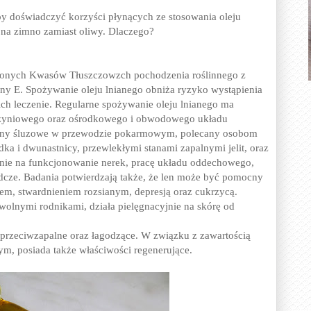
aby doświadczyć korzyści płynących ze stosowania oleju
 na zimno zamiast oliwy. Dlaczego?
conych Kwasów Tłuszczowzch pochodzenia roślinnego z
ny E. Spożywanie oleju lnianego obniża ryzyko wystąpienia
ich leczenie. Regularne spożywanie oleju lnianego ma
czyniowego oraz ośrodkowego i obwodowego układu
błony śluzowe w przewodzie pokarmowym, polecany osobom
a i dwunastnicy, przewlekłymi stanami zapalnymi jelit, oraz
nie na funkcjonowanie nerek, pracę układu oddechowego,
cze. Badania potwierdzają także, że len może być pomocny
m, stwardnieniem rozsianym, depresją oraz cukrzycą.
olnymi rodnikami, działa pielęgnacyjnie na skórę od
 przeciwzapalne oraz łagodzące. W związku z zawartością
m, posiada także właściwości regenerujące.