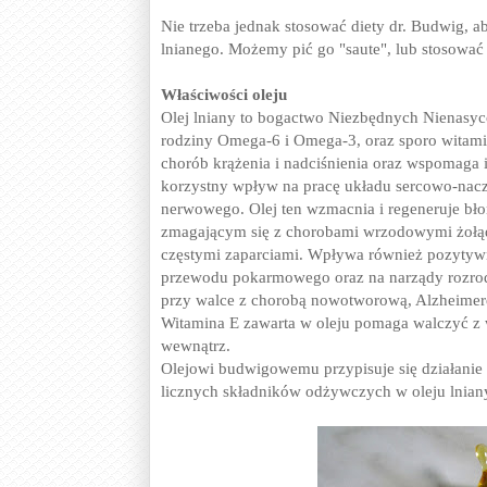
Nie trzeba jednak stosować diety dr. Budwig, 
lnianego. Możemy pić go "saute", lub stosować
Właściwości oleju
Olej lniany to bogactwo Niezbędnych Nienasy
rodziny Omega-6 i Omega-3, oraz sporo witami
chorób krążenia i nadciśnienia oraz wspomaga 
korzystny wpływ na pracę układu sercowo-na
nerwowego. Olej ten wzmacnia i regeneruje 
zmagającym się z chorobami wrzodowymi żołądk
częstymi zaparciami. Wpływa również pozytyw
przewodu pokarmowego oraz na narządy rozrod
przy walce z chorobą nowotworową, Alzheimere
Witamina E zawarta w oleju pomaga walczyć z w
wewnątrz.
Olejowi budwigowemu przypisuje się działanie
licznych składników odżywczych w oleju lniany