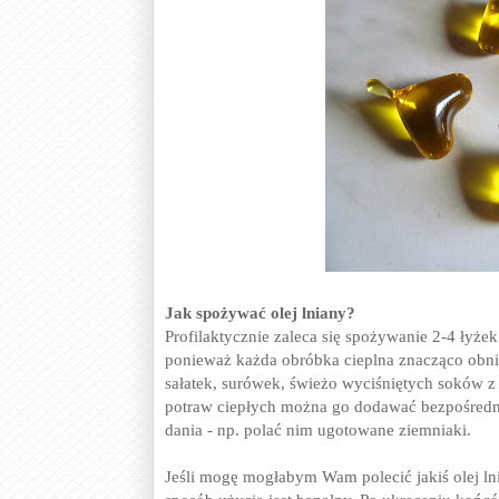
Jak spożywać olej lniany?
Profilaktycznie zaleca się spożywanie 2-4 łyże
ponieważ każda obróbka cieplna znacząco obni
sałatek, surówek, świeżo wyciśniętych soków 
potraw ciepłych można go dodawać bezpośredn
dania - np. polać nim ugotowane ziemniaki.
Jeśli mogę mogłabym Wam polecić jakiś olej ln