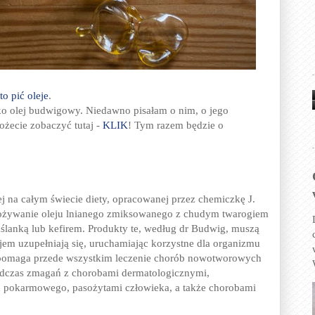
to pić oleje
.
jako olej budwigowy. Niedawno pisałam o nim, o jego
żecie zobaczyć tutaj -
KLIK
! Tym razem będzie o
j na całym świecie diety, opracowanej przez chemiczkę J.
pożywanie oleju lnianego zmiksowanego z chudym twarogiem
ślanką lub kefirem. Produkty te, według dr Budwig, muszą
m uzupełniają się, uruchamiając korzystne dla organizmu
wspomaga przede wszystkim leczenie chorób nowotworowych
podczas zmagań z chorobami dermatologicznymi,
 pokarmowego, pasożytami człowieka, a także chorobami