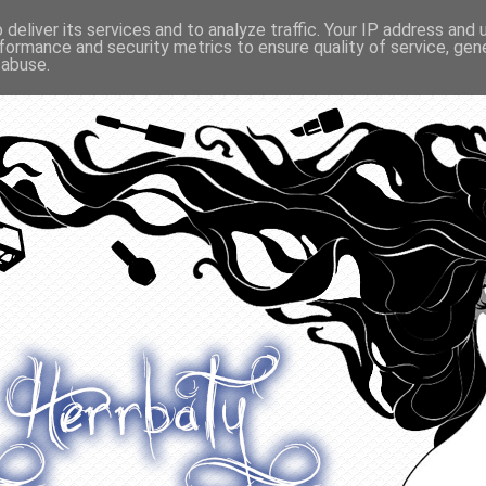
deliver its services and to analyze traffic. Your IP address and
formance and security metrics to ensure quality of service, ge
O ODŻYWIANIU
GADŻETY
KONKURSY
POLECANE
 abuse.