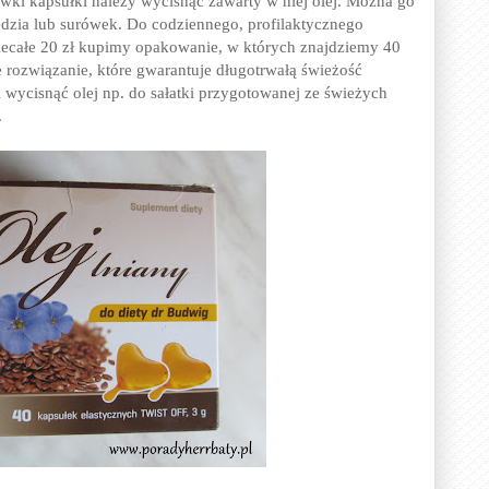
ówki kapsułki należy wycisnąć zawarty w niej olej. Można go
ledzia lub surówek. Do codziennego, profilaktycznego
niecałe 20 zł kupimy opakowanie, w których znajdziemy 40
e rozwiązanie, które gwarantuje długotrwałą świeżość
 wycisnąć olej np. do sałatki przygotowanej ze świeżych
.