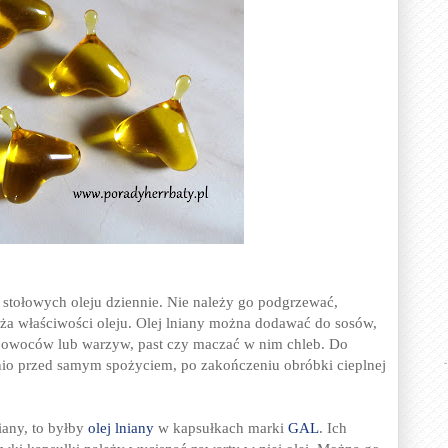
k stołowych oleju dziennie. Nie należy go podgrzewać,
ża właściwości oleju. Olej lniany można dodawać do sosów,
z owoców lub warzyw, past czy maczać w nim chleb. Do
io przed samym spożyciem, po zakończeniu obróbki cieplnej
iany, to byłby
olej lniany
w kapsułkach marki
GAL
. Ich