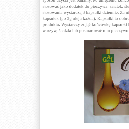
sposób użycia jest banalny. Po ukręceniu końc
stosować jako dodatek do pieczywa, sałatek, ś
stosowania wystarczą 3 kapsułki dziennie. Za 
kapsułek (po 3g oleju każda). Kapsułki to dobr
produktu. Wystarczy zdjąć końcówkę kapsułki i
warzyw, śledzia lub posmarować nim pieczywo