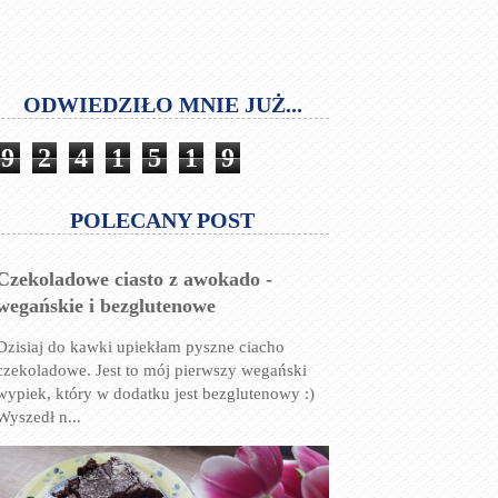
ODWIEDZIŁO MNIE JUŻ...
9
2
4
1
5
1
9
POLECANY POST
Czekoladowe ciasto z awokado -
wegańskie i bezglutenowe
Dzisiaj do kawki upiekłam pyszne ciacho
czekoladowe. Jest to mój pierwszy wegański
wypiek, który w dodatku jest bezglutenowy :)
Wyszedł n...