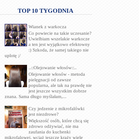
TOP 10 TYGODNIA
Wianek z warkocza
Co powiecie na takie uczesanie?
Uwielbiam wszelakie warkocze
a ten jest wyjątkowo efektowny
:) Szkoda, że samej takiego nie
uplotę ;/
..::Olejowanie włosów::..
Olejowanie włosów - metoda
pielęgnacji od zawsze
popularna, ale tak na prawdę nie
jest jeszcze wszystkim dobrze
znana. Sama długo myślałam,...
Czy jedzenie z mikrofalówki
jest niezdrowe?
Większość osób, które chcą się
zdrowo odżywiać, nie ma
zaufania do kuchenki
mikrofalowej, wciąż jeszcze krąży wiele