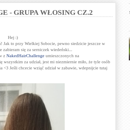
E - GRUPA WŁOSING CZ.2
Hej :)
 Jak to przy Wielkiej Sobocie, pewno siedzicie jeszcze w
e zabieram się za serniczek wiedeński...
ów z
NakedHairChallenge
umieszczonych na
ję wszystkim za udział, jest mi niezmiernie miło, że tyle osób
ia <3 Jeśli chcecie wziąć udział w zabawie, wdepnijcie tutaj