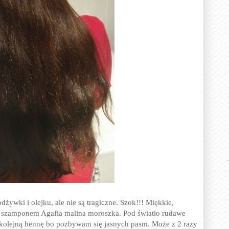
żywki i olejku, ale nie są tragiczne. Szok!!! Miękkie,
te szamponem Agafia malina moroszka. Pod światło rudawe
ję kolejną hennę bo pozbywam się jasnych pasm. Może z 2 razy