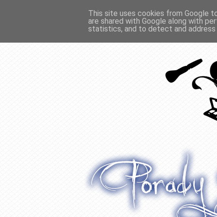
This site uses cookies from Google to 
are shared with Google along with per
O WŁOSACH
RECENZJE
WYWIADY
statistics, and to detect and address