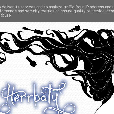
deliver its services and to analyze traffic. Your IP address and
formance and security metrics to ensure quality of service, ge
O ODŻYWIANIU
GADŻETY
KONKURSY
POLECANE
 abuse.