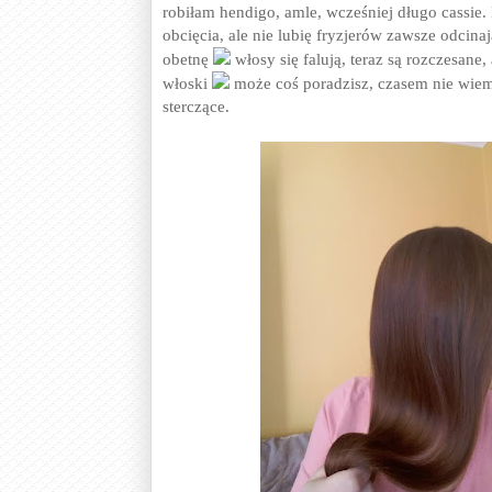
robiłam hendigo, amle, wcześniej długo cassie. 
obcięcia, ale nie lubię fryzjerów zawsze odcina
obetnę
włosy się falują, teraz są rozczesane, 
włoski
może coś poradzisz, czasem nie wiem j
sterczące.