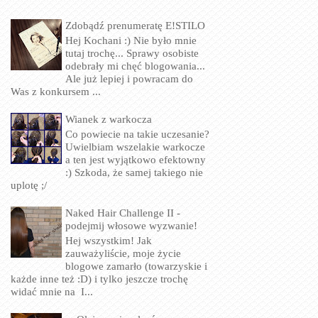
Zdobądź prenumeratę E!STILO
Hej Kochani :) Nie było mnie
tutaj trochę... Sprawy osobiste
odebrały mi chęć blogowania...
Ale już lepiej i powracam do
Was z konkursem ...
Wianek z warkocza
Co powiecie na takie uczesanie?
Uwielbiam wszelakie warkocze
a ten jest wyjątkowo efektowny
:) Szkoda, że samej takiego nie
uplotę ;/
Naked Hair Challenge II -
podejmij włosowe wyzwanie!
Hej wszystkim! Jak
zauważyliście, moje życie
blogowe zamarło (towarzyskie i
każde inne też :D) i tylko jeszcze trochę
widać mnie na I...