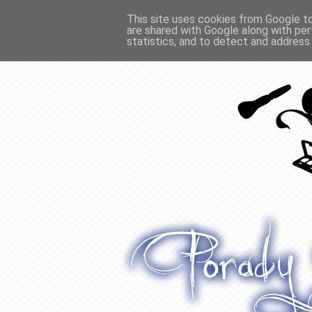
This site uses cookies from Google to 
are shared with Google along with per
O WŁOSACH
RECENZJE
WYWIADY
statistics, and to detect and address