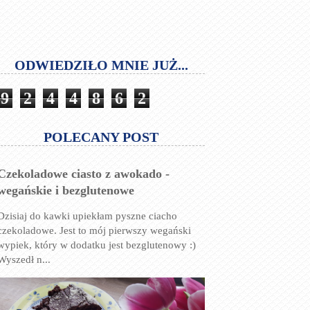
ODWIEDZIŁO MNIE JUŻ...
9
2
4
4
8
6
2
POLECANY POST
Czekoladowe ciasto z awokado -
wegańskie i bezglutenowe
Dzisiaj do kawki upiekłam pyszne ciacho
czekoladowe. Jest to mój pierwszy wegański
wypiek, który w dodatku jest bezglutenowy :)
Wyszedł n...