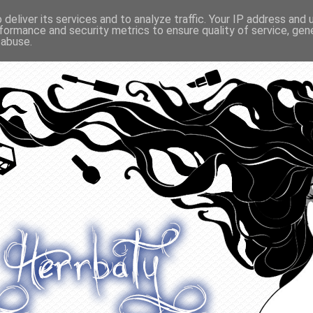
deliver its services and to analyze traffic. Your IP address and
formance and security metrics to ensure quality of service, ge
O ODŻYWIANIU
GADŻETY
KONKURSY
POLECANE
 abuse.