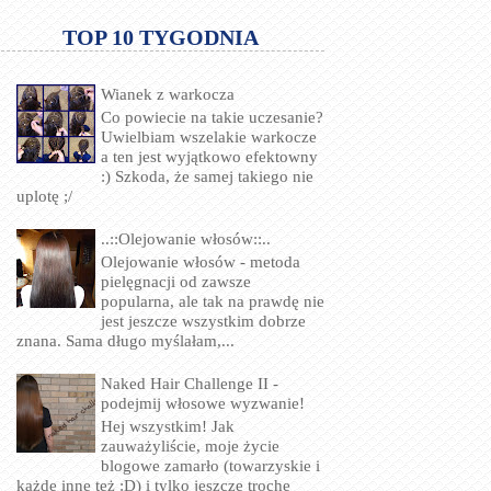
TOP 10 TYGODNIA
Wianek z warkocza
Co powiecie na takie uczesanie?
Uwielbiam wszelakie warkocze
a ten jest wyjątkowo efektowny
:) Szkoda, że samej takiego nie
uplotę ;/
..::Olejowanie włosów::..
Olejowanie włosów - metoda
pielęgnacji od zawsze
popularna, ale tak na prawdę nie
jest jeszcze wszystkim dobrze
znana. Sama długo myślałam,...
Naked Hair Challenge II -
podejmij włosowe wyzwanie!
Hej wszystkim! Jak
zauważyliście, moje życie
blogowe zamarło (towarzyskie i
każde inne też :D) i tylko jeszcze trochę