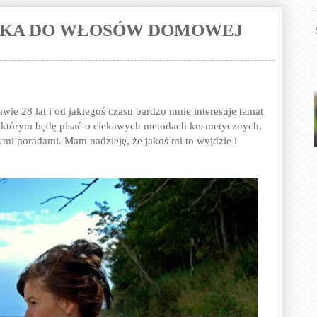
CZKA DO WŁOSÓW DOMOWEJ
ie 28 lat i od jakiegoś czasu bardzo mnie interesuje temat
w którym będę pisać o ciekawych metodach kosmetycznych,
ymi poradami. Mam nadzieję, że jakoś mi to wyjdzie i