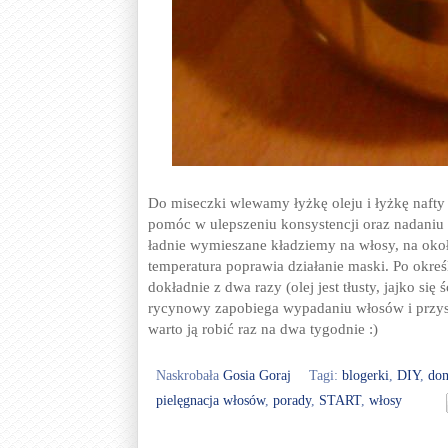
Do miseczki wlewamy łyżkę oleju i łyżkę naft
pomóc w ulepszeniu konsystencji oraz nadaniu 
ładnie wymieszane kładziemy na włosy, na okoł
temperatura poprawia działanie maski. Po okr
dokładnie z dwa razy (olej jest tłusty, jajko si
rycynowy zapobiega wypadaniu włosów i przys
warto ją robić raz na dwa tygodnie :)
Naskrobała
Gosia Goraj
Tagi:
blogerki
,
DIY
,
do
pielęgnacja włosów
,
porady
,
START
,
włosy