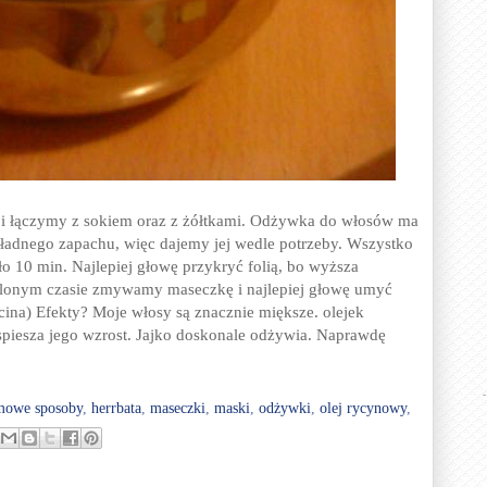
y i łączymy z sokiem oraz z żółtkami. Odżywka do włosów ma
ładnego zapachu, więc dajemy jej wedle potrzeby. Wszystko
o 10 min. Najlepiej głowę przykryć folią, bo wyższa
eślonym czasie zmywamy maseczkę i najlepiej głowę umyć
ę ścina) Efekty? Moje włosy są znacznie miększe. olejek
piesza jego wzrost. Jajko doskonale odżywia. Naprawdę
mowe sposoby
,
herrbata
,
maseczki
,
maski
,
odżywki
,
olej rycynowy
,