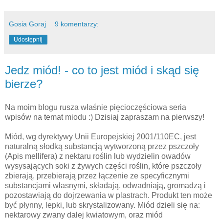
Gosia Goraj
9 komentarzy:
Udostępnij
Jedz miód! - co to jest miód i skąd się
bierze?
Na moim blogu rusza właśnie pięcioczęściowa seria
wpisów na temat miodu :) Dzisiaj zapraszam na pierwszy!
Miód, wg dyrektywy Unii Europejskiej 2001/110EC, jest
naturalną słodką substancją wytworzoną przez pszczoły
(Apis mellifera) z nektaru roślin lub wydzielin owadów
wysysających soki z żywych części roślin, które pszczoły
zbierają, przebierają przez łączenie ze specyficznymi
substancjami własnymi, składają, odwadniają, gromadzą i
pozostawiają do dojrzewania w plastrach. Produkt ten może
być płynny, lepki, lub skrystalizowany. Miód dzieli się na:
nektarowy zwany dalej kwiatowym, oraz miód