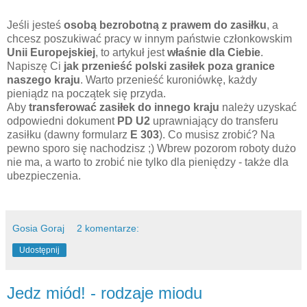
Jeśli jesteś
osobą bezrobotną z prawem do zasiłku
, a
chcesz poszukiwać pracy w innym państwie członkowskim
Unii Europejskiej
, to artykuł jest
właśnie dla Ciebie
.
Napiszę Ci
jak przenieść polski zasiłek poza granice
naszego kraju
. Warto przenieść kuroniówkę, każdy
pieniądz na początek się przyda.
Aby
transferować zasiłek do innego kraju
należy uzyskać
odpowiedni dokument
PD U2
uprawniający do transferu
zasiłku (dawny formularz
E 303
). Co musisz zrobić? Na
pewno sporo się nachodzisz ;) Wbrew pozorom roboty dużo
nie ma, a warto to zrobić nie tylko dla pieniędzy - także dla
ubezpieczenia.
Gosia Goraj
2 komentarze:
Udostępnij
Jedz miód! - rodzaje miodu