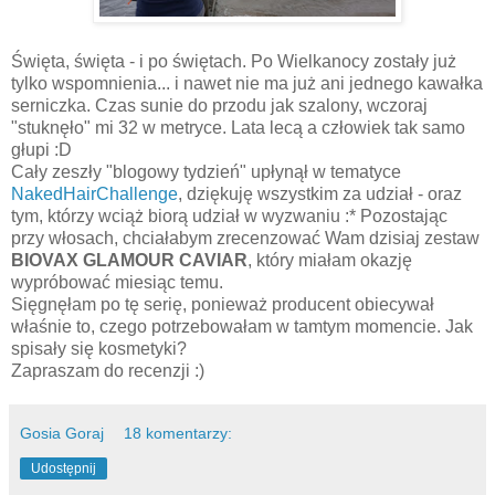
Święta, święta - i po świętach. Po Wielkanocy zostały już
tylko wspomnienia... i nawet nie ma już ani jednego kawałka
serniczka. Czas sunie do przodu jak szalony, wczoraj
"stuknęło" mi 32 w metryce. Lata lecą a człowiek tak samo
głupi :D
Cały zeszły "blogowy tydzień" upłynął w tematyce
NakedHairChallenge
, dziękuję wszystkim za udział - oraz
tym, którzy wciąż biorą udział w wyzwaniu :* Pozostając
przy włosach, chciałabym zrecenzować Wam dzisiaj zestaw
BIOVAX GLAMOUR CAVIAR
, który miałam okazję
wypróbować miesiąc temu.
Sięgnęłam po tę serię, ponieważ producent obiecywał
właśnie to, czego potrzebowałam w tamtym momencie. Jak
spisały się kosmetyki?
Zapraszam do recenzji :)
Gosia Goraj
18 komentarzy:
Udostępnij