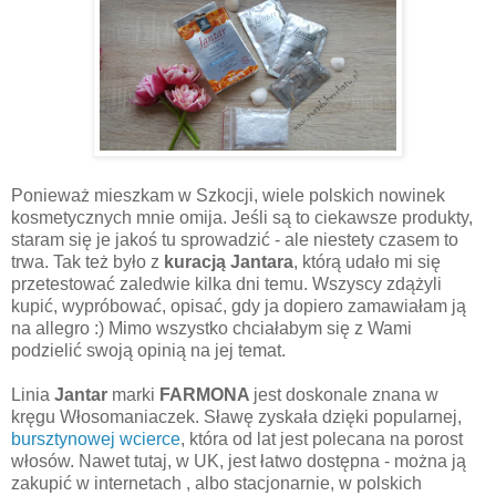
Ponieważ mieszkam w Szkocji, wiele polskich nowinek
kosmetycznych mnie omija. Jeśli są to ciekawsze produkty,
staram się je jakoś tu sprowadzić - ale niestety czasem to
trwa. Tak też było z
kuracją Jantara
, którą udało mi się
przetestować zaledwie kilka dni temu. Wszyscy zdążyli
kupić, wypróbować, opisać, gdy ja dopiero zamawiałam ją
na allegro :) Mimo wszystko chciałabym się z Wami
podzielić swoją opinią na jej temat.
Linia
Jantar
marki
FARMONA
jest doskonale znana w
kręgu Włosomaniaczek. Sławę zyskała dzięki popularnej,
bursztynowej wcierce
, która od lat jest polecana na porost
włosów. Nawet tutaj, w UK, jest łatwo dostępna - można ją
zakupić w internetach , albo stacjonarnie, w polskich