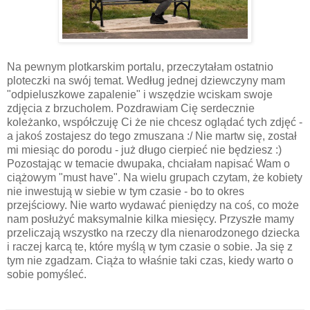
Na pewnym plotkarskim portalu, przeczytałam ostatnio
ploteczki na swój temat. Według jednej dziewczyny mam
"odpieluszkowe zapalenie" i wszędzie wciskam swoje
zdjęcia z brzucholem. Pozdrawiam Cię serdecznie
koleżanko, współczuję Ci że nie chcesz oglądać tych zdjęć -
a jakoś zostajesz do tego zmuszana :/ Nie martw się, został
mi miesiąc do porodu - już długo cierpieć nie będziesz :)
Pozostając w temacie dwupaka, chciałam napisać Wam o
ciążowym "must have". Na wielu grupach czytam, że kobiety
nie inwestują w siebie w tym czasie - bo to okres
przejściowy. Nie warto wydawać pieniędzy na coś, co może
nam posłużyć maksymalnie kilka miesięcy. Przyszłe mamy
przeliczają wszystko na rzeczy dla nienarodzonego dziecka
i raczej karcą te, które myślą w tym czasie o sobie. Ja się z
tym nie zgadzam. Ciąża to właśnie taki czas, kiedy warto o
sobie pomyśleć.