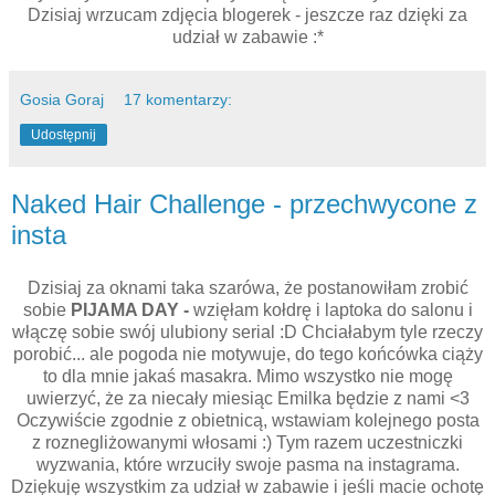
Dzisiaj wrzucam zdjęcia blogerek - jeszcze raz dzięki za
udział w zabawie :*
Gosia Goraj
17 komentarzy:
Udostępnij
Naked Hair Challenge - przechwycone z
insta
Dzisiaj za oknami taka szarówa, że postanowiłam zrobić
sobie
PIJAMA DAY -
wzięłam kołdrę i laptoka do salonu i
włączę sobie swój ulubiony serial :D Chciałabym tyle rzeczy
porobić... ale pogoda nie motywuje, do tego końcówka ciąży
to dla mnie jakaś masakra. Mimo wszystko nie mogę
uwierzyć, że za niecały miesiąc Emilka będzie z nami <3
Oczywiście zgodnie z obietnicą, wstawiam kolejnego posta
z roznegliżowanymi włosami :) Tym razem uczestniczki
wyzwania, które wrzuciły swoje pasma na instagrama.
Dziękuję wszystkim za udział w zabawie i jeśli macie ochotę