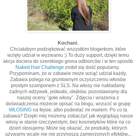
Kochani
,
Chciałabym podziękować wszystkim blogerkom, które
wzięły udział w wyzwaniu :) To duży support, dzięki temu
akcja dociera do szerokiego grona odbiorców i w ten sposób
Naked Hair Challenge
zrobił się dość popularny.
Przypominam, że w zabawie może wziąć udział każdy.
Zabawa polega na gruntownym oczyszczeniu włosów
prostym szamponem z SLS. Na włosy nie nakładamy
żadnych odżywek, jedwabi, olejków, pozostawiamy dla
naszej oceny "gołe włosy". Zdjęcia i wrażenia z
doświadczenia możecie opisać na blogu, wrzucić w grupę
WŁOSING
na fejsie, albo podesłać mi mailem. Po co ta
zabawa? Dzięki niej możemy zobaczyć jak wyglądają nasze
włosy w stanie rzeczywistym, bez kosmetyków które na co
dzień stosujemy. Może się okazać, że produkty, których
używamy wcale nie nie przynoszą zamierzonych efektów...