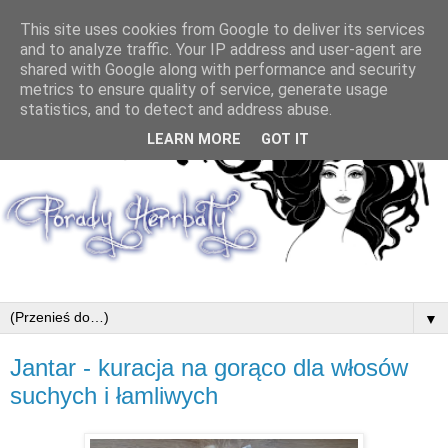
This site uses cookies from Google to deliver its services
and to analyze traffic. Your IP address and user-agent are
shared with Google along with performance and security
metrics to ensure quality of service, generate usage
statistics, and to detect and address abuse.
LEARN MORE
GOT IT
▼
Jantar - kuracja na gorąco dla włosów
suchych i łamliwych