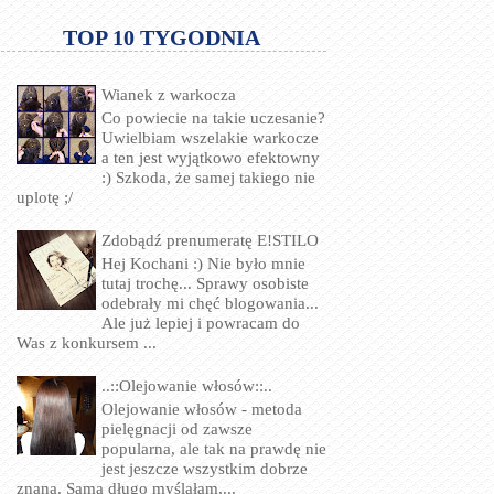
TOP 10 TYGODNIA
Wianek z warkocza
Co powiecie na takie uczesanie?
Uwielbiam wszelakie warkocze
a ten jest wyjątkowo efektowny
:) Szkoda, że samej takiego nie
uplotę ;/
Zdobądź prenumeratę E!STILO
Hej Kochani :) Nie było mnie
tutaj trochę... Sprawy osobiste
odebrały mi chęć blogowania...
Ale już lepiej i powracam do
Was z konkursem ...
..::Olejowanie włosów::..
Olejowanie włosów - metoda
pielęgnacji od zawsze
popularna, ale tak na prawdę nie
jest jeszcze wszystkim dobrze
znana. Sama długo myślałam,...