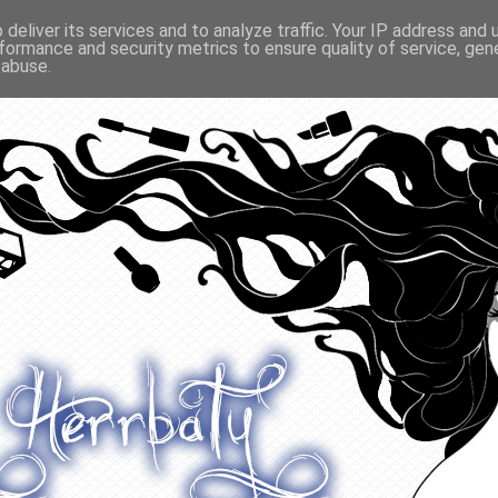
deliver its services and to analyze traffic. Your IP address and
formance and security metrics to ensure quality of service, ge
O ODŻYWIANIU
GADŻETY
KONKURSY
POLECANE
 abuse.