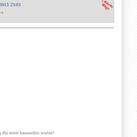
 2013 23:01
**
ą dla mnie baaaardzo ważne!