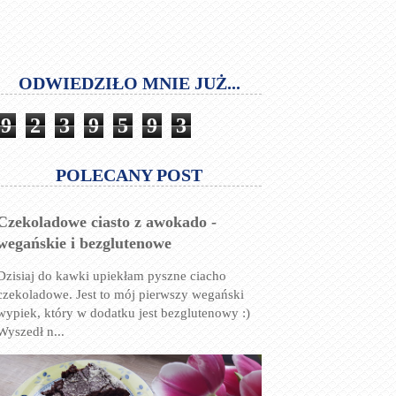
ODWIEDZIŁO MNIE JUŻ...
9
2
3
9
5
9
3
POLECANY POST
Czekoladowe ciasto z awokado -
wegańskie i bezglutenowe
Dzisiaj do kawki upiekłam pyszne ciacho
czekoladowe. Jest to mój pierwszy wegański
wypiek, który w dodatku jest bezglutenowy :)
Wyszedł n...