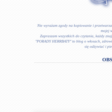
Nie wyrażam zgody na kopiowanie i przetwarzan
mojej w
Zapraszam wszystkich do czytania, każdy znajd
"PORADY HERRBATY" to blog o włosach, zdrowiu i
się odżywiać i p
OB