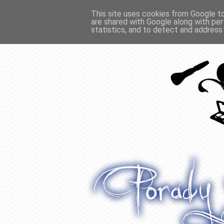
This site uses cookies from Google to 
are shared with Google along with per
O WŁOSACH
RECENZJE
WYWIADY
statistics, and to detect and address