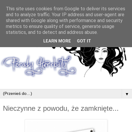
This site uses cookies from Google to deliver its services
and to analyze traffic. Your IP address and user-agent are
shared with Google along with performance and security
metrics to ensure quality of service, generate usage
statistics, and to detect and address abuse.
LEARN MORE
GOT IT
▼
Nieczynne z powodu, że zamknięte...