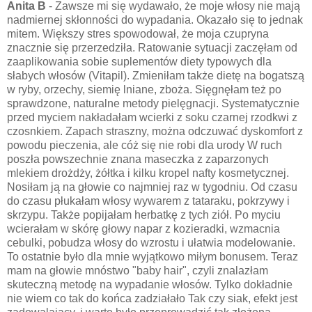
Anita B
- Zawsze mi się wydawało, że moje włosy nie mają
nadmiernej skłonności do wypadania. Okazało się to jednak
mitem. Większy stres spowodował, że moja czupryna
znacznie się przerzedziła. Ratowanie sytuacji zaczęłam od
zaaplikowania sobie suplementów diety typowych dla
słabych włosów (Vitapil). Zmieniłam także dietę na bogatszą
w ryby, orzechy, siemię lniane, zboża. Sięgnęłam też po
sprawdzone, naturalne metody pielęgnacji. Systematycznie
przed myciem nakładałam wcierki z soku czarnej rzodkwi z
czosnkiem. Zapach straszny, można odczuwać dyskomfort z
powodu pieczenia, ale cóż się nie robi dla urody W ruch
poszła powszechnie znana maseczka z zaparzonych
mlekiem drożdży, żółtka i kilku kropel nafty kosmetycznej.
Nosiłam ją na głowie co najmniej raz w tygodniu. Od czasu
do czasu płukałam włosy wywarem z tataraku, pokrzywy i
skrzypu. Także popijałam herbatkę z tych ziół. Po myciu
wcierałam w skórę głowy napar z kozieradki, wzmacnia
cebulki, pobudza włosy do wzrostu i ułatwia modelowanie.
To ostatnie było dla mnie wyjątkowo miłym bonusem. Teraz
mam na głowie mnóstwo "baby hair", czyli znalazłam
skuteczną metodę na wypadanie włosów. Tylko dokładnie
nie wiem co tak do końca zadziałało Tak czy siak, efekt jest