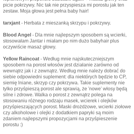
picie pokrzywy. Nic tak nie przyspiesza mi porostu jak ten
zestaw. Moja głowa jest pełna baby hair!
tarxjant
- Herbata z mieszanką skrzypu i pokrzywy.
Blood Angel
- Dla mnie najlepszym sposobem są wcierki,
stosowałam Jantar i miałam po nim dużo babyhair plus
oczywiście masaż głowy.
Yellow Raincoat
- Według mnie najskuteczniejszym
sposobem na porost włosów jest działanie zarówno od
wewnątrz jak i z zewnątrz. Według mnie należy dobrać do
siebie odpowiedni suplement: dla niektórych będzie to CP,
siemię lniane, skrzyp czy pokrzywa. Takie suplementy nie
tylko przyśpieszą porost ale sprawią, że 'nowe' włosy będą
silne i zdrowe. Walka o porost z zewnątrz polega na
stosowaniu różnego rodzaju masek, wcierek i olejków
przyśpieszających porost. Maski drożdżowe, wcierki ziołowe
czy alkoholowe i olejki z dodatkiem papryki są moim
zdaniem najlepszymi propozycjami na przyśpieszenie
porostu :)