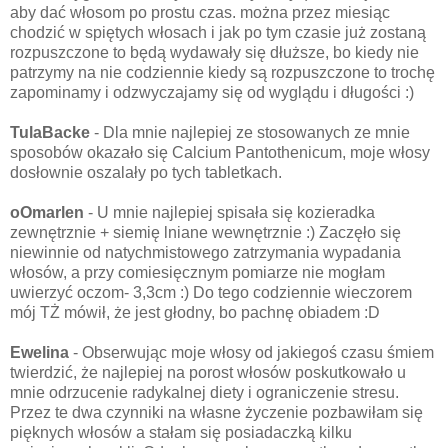
aby dać włosom po prostu czas. można przez miesiąc
chodzić w spiętych włosach i jak po tym czasie już zostaną
rozpuszczone to będą wydawały się dłuższe, bo kiedy nie
patrzymy na nie codziennie kiedy są rozpuszczone to trochę
zapominamy i odzwyczajamy się od wyglądu i długości :)
TulaBacke
- Dla mnie najlepiej ze stosowanych ze mnie
sposobów okazało się Calcium Pantothenicum, moje włosy
dosłownie oszalały po tych tabletkach.
oOmarlen
- U mnie najlepiej spisała się kozieradka
zewnętrznie + siemię lniane wewnętrznie :) Zaczęło się
niewinnie od natychmistowego zatrzymania wypadania
włosów, a przy comiesięcznym pomiarze nie mogłam
uwierzyć oczom- 3,3cm :) Do tego codziennie wieczorem
mój TŻ mówił, że jest głodny, bo pachnę obiadem :D
Ewelina
- Obserwując moje włosy od jakiegoś czasu śmiem
twierdzić, że najlepiej na porost włosów poskutkowało u
mnie odrzucenie radykalnej diety i ograniczenie stresu.
Przez te dwa czynniki na własne życzenie pozbawiłam się
pięknych włosów a stałam się posiadaczką kilku