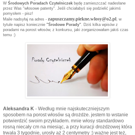
W
Środowych Poradach Czytelniczek
będę zamieszczać nadesłane
przez Was "włosowe patenty". Jeśli chciałabyś się podzielić jakimś
pomysłem - pisz!
zapuszczamy.piekne.wlosy@o2.pl
Maile nadsyłaj na adres -
, w
tytule napisz koniecznie
"Środowe Porady"
.
Dziś kilka wpisów z
poradami na porost włosów, z konkursu, jaki zorganizowałam jakiś czas
temu :)
Aleksandra K
- Według mnie najskuteczniejszym
sposobem na porost włosów są drożdże. jestem to wstanie
potwierdzić swoim przykładem. mnie włosy standardowo
rosną niecały cm na miesiąc, a przy kuracji drożdżowej która
trwała 3 tygodnie, urosły aż 2 centymetry :) ważne jest też,