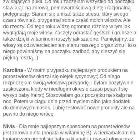
zwisających pukli. Od roku zaczęłam wszystko od początku
stawiając na zdrową, pełnowartościową dietę i racjonalną
pielęgnację. Staram się unikać także stresu, który swego
czasu również, przygarnął sobie część moich włosów. Ale
do rzeczy! Od tego roku widzę ogromną różnicę w tym jak
wyglądają moje włosy. Zaczęły odrastać gęstsze i grubsze a
także dzięki witaminom ruszyły jak szalone. Pamiętajmy, że
włosy są odzwierciedleniem stanu naszego organizmu i to o
niego powinniśmy na początku zadbać, aby cieszyć się
piękną resztą. ;)
Karolina
- W moim przypadku najlepszym produktem na
porost włosów okazał się olejek rycynowy:) Od niego
rozpoczęłam swoją włosową przygodę. I byłam pozytywnie
zaskoczona kiedy w niedługim okresie czasu pojawił się
wysyp baby hairs:) Stosowałam go z początku na skalp na
noc. Potem w ciągu dnia przed myciem albo jako dodatek
do domowych masek. Lubię testować nowe produkty ale na
pewno do niego wrócę.
Nivis
- Dla mnie najlepszym sposobem na porost włosów
jest zdrowa dieta (bogata w witaminę B), wcierka/balsam na
łopianowym propolisie babuszki agafii + masaż głowy oraz