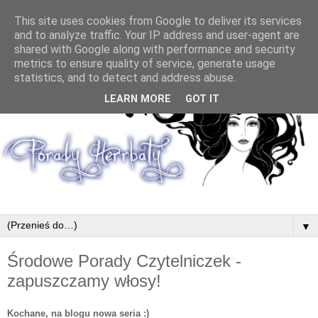
This site uses cookies from Google to deliver its services
and to analyze traffic. Your IP address and user-agent are
shared with Google along with performance and security
metrics to ensure quality of service, generate usage
statistics, and to detect and address abuse.
LEARN MORE
GOT IT
▼
Środowe Porady Czytelniczek -
zapuszczamy włosy!
Kochane, na blogu nowa seria :)