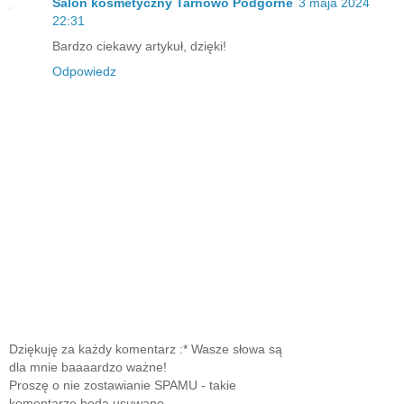
Salon kosmetyczny Tarnowo Podgórne
3 maja 2024
22:31
Bardzo ciekawy artykuł, dzięki!
Odpowiedz
Dziękuję za każdy komentarz :* Wasze słowa są
dla mnie baaaardzo ważne!
Proszę o nie zostawianie SPAMU - takie
komentarze będą usuwane.