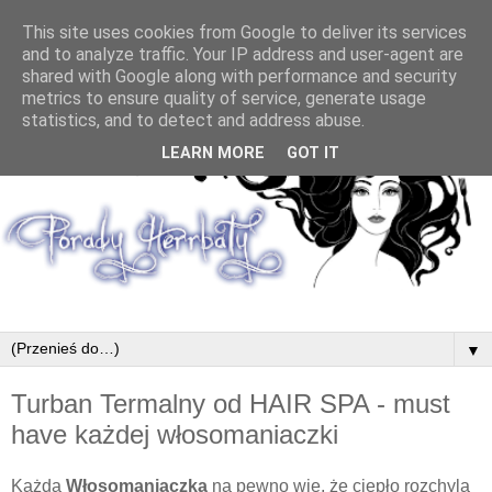
This site uses cookies from Google to deliver its services
and to analyze traffic. Your IP address and user-agent are
shared with Google along with performance and security
metrics to ensure quality of service, generate usage
statistics, and to detect and address abuse.
LEARN MORE
GOT IT
▼
Turban Termalny od HAIR SPA - must
have każdej włosomaniaczki
Każda
Włosomaniaczka
na pewno wie, że ciepło rozchyla