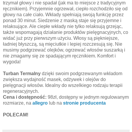
trzymał głowy i nie spadał (jak ma to miejsce z tradycyjnym
ręcznikiem). Przyjemnie ogrzewał, ciepło rozchodziło się od
głowy na całe ciało. Wkłady spełniają swoją funkcję przez
ponad 30 minut. Siedzenie z maską staje się przyjemne i
relaksujące. Ale ciepłe wkłady nie tylko relaksują grzejąc,
także wspomagają działanie produktów pielęgnacyjnych, co
widać już przy pierwszym użyciu. Włosy są piękniejsze,
ładniej błyszczą, są mięciutkie i lepiej rozczesują się. Nie
musimy podgrzewać olejków, ogrzewać włosów suszarką i
nie zmagamy się ze spadającym ręcznikiem. Komfort i
wygoda!
Turban Termalny
dzięki swoim podgrzewanym wkładom
zwiększa wydajność masek, odżywek i olejów do
pielęgnacji włosów. Idealny do wszelkiego rodzaju terapii
regeneracyjnych.
Cena i dostępność:
98zł, dostępny w jednym regulowanym
rozmiarze, na
allegro
lub na
stronie producenta
POLECAM!