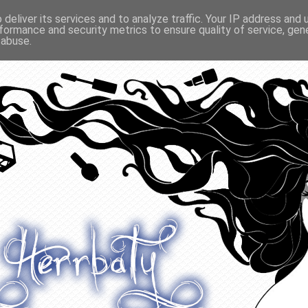
deliver its services and to analyze traffic. Your IP address and
formance and security metrics to ensure quality of service, ge
O ODŻYWIANIU
GADŻETY
KONKURSY
POLECANE
 abuse.