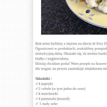
Rok temu byliśmy z mężem na diecie dr Ewy Dą
Ograniczeni w produktach, szukaliśmy przepis
restrykcyjną dietą. Okazało się, że można bard
białko i węglowodany.
Dzisiaj chciałam podać Wam przepis na faszero
dla wegan, na pewno zasmakuje niejednemu mi
Składniki :
✓4 papryki
✓2 cebule (w tym jedna do sosu)
✓4 marchewki
✓4 pietruszki (korzeń)
✓ 1 mały seler