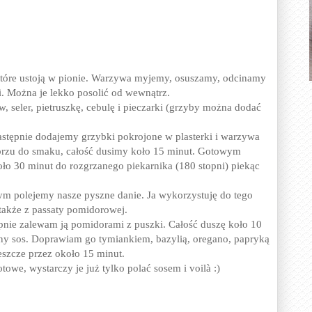
które ustoją w pionie. Warzywa myjemy, osuszamy, odcinamy
. Można je lekko posolić od wewnątrz.
 seler, pietruszkę, cebulę i pieczarki (grzyby można dodać
astępnie dodajemy grzybki pokrojone w plasterki i warzywa
eprzu do smaku, całość dusimy koło 15 minut. Gotowym
o 30 minut do rozgrzanego piekarnika (180 stopni) piekąc
m polejemy nasze pyszne danie. Ja wykorzystuję do tego
 także z passaty pomidorowej.
pnie zalewam ją pomidorami z puszki. Całość duszę koło 10
tny sos. Doprawiam go tymiankiem, bazylią, oregano, papryką
jeszcze przez około 15 minut.
owe, wystarczy je już tylko polać sosem i voilà :)