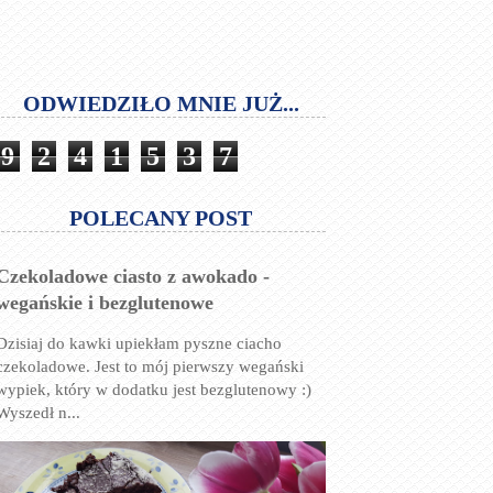
ODWIEDZIŁO MNIE JUŻ...
9
2
4
1
5
3
7
POLECANY POST
Czekoladowe ciasto z awokado -
wegańskie i bezglutenowe
Dzisiaj do kawki upiekłam pyszne ciacho
czekoladowe. Jest to mój pierwszy wegański
wypiek, który w dodatku jest bezglutenowy :)
Wyszedł n...