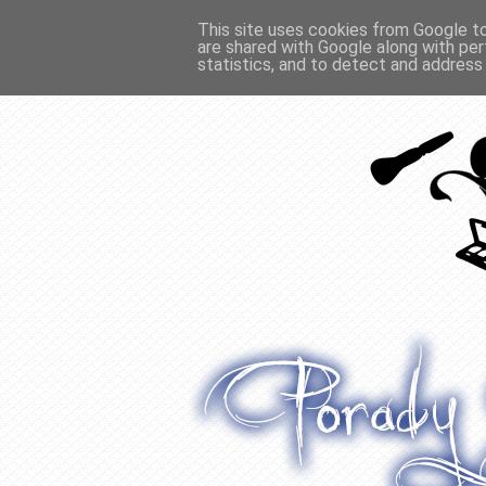
This site uses cookies from Google to 
are shared with Google along with per
O WŁOSACH
RECENZJE
WYWIADY
statistics, and to detect and address