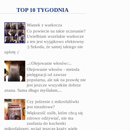
TOP 10 TYGODNIA
Wianek z warkocza
Co powiecie na takie uczesanie?
Uwielbiam wszelakie warkocze
a ten jest wyjątkowo efektowny
:) Szkoda, że samej takiego nie
uplotę ;/
..::Olejowanie włosów::..
Olejowanie włosów - metoda
pielęgnacji od zawsze
popularna, ale tak na prawdę nie
jest jeszcze wszystkim dobrze
znana. Sama długo myślałam,...
Czy jedzenie z mikrofalówki
jest niezdrowe?
Większość osób, które chcą się
zdrowo odżywiać, nie ma
zaufania do kuchenki
mikrofalowej, wciąż jeszcze krąży wiele