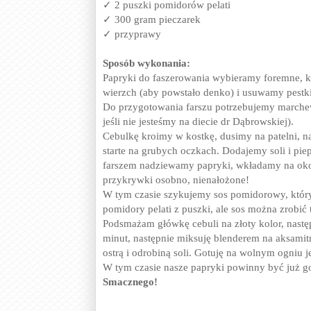
✓ 2 puszki pomidorów pelati
✓ 300 gram pieczarek
✓ przyprawy
Sposób wykonania:
Papryki do faszerowania wybieramy foremne, 
wierzch (aby powstało denko) i usuwamy pestki
Do przygotowania farszu potrzebujemy marchew,
jeśli nie jesteśmy na diecie dr Dąbrowskiej).
Cebulkę kroimy w kostkę, dusimy na patelni, n
starte na grubych oczkach. Dodajemy soli i pi
farszem nadziewamy papryki, wkładamy na okoł
przykrywki osobno, nienałożone!
W tym czasie szykujemy sos pomidorowy, który
pomidory pelati z puszki, ale sos można zrobić
Podsmażam główkę cebuli na złoty kolor, nastę
minut, następnie miksuję blenderem na aksami
ostrą i odrobiną soli. Gotuję na wolnym ogniu 
W tym czasie nasze papryki powinny być już got
Smacznego!