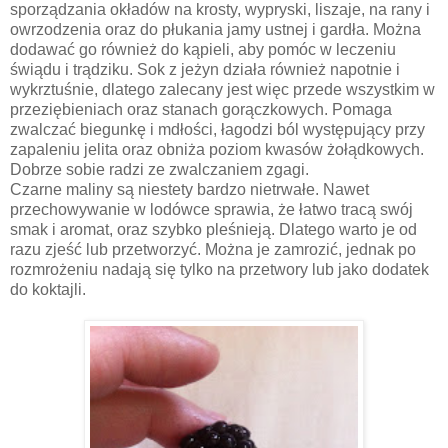
sporządzania okładów na krosty, wypryski, liszaje, na rany i
owrzodzenia oraz do płukania jamy ustnej i gardła. Można
dodawać go również do kąpieli, aby pomóc w leczeniu
świądu i trądziku. Sok z jeżyn działa również napotnie i
wykrztuśnie, dlatego zalecany jest więc przede wszystkim w
przeziębieniach oraz stanach gorączkowych. Pomaga
zwalczać biegunkę i mdłości, łagodzi ból występujący przy
zapaleniu jelita oraz obniża poziom kwasów żołądkowych.
Dobrze sobie radzi ze zwalczaniem zgagi.
Czarne maliny są niestety bardzo nietrwałe. Nawet
przechowywanie w lodówce sprawia, że łatwo tracą swój
smak i aromat, oraz szybko pleśnieją. Dlatego warto je od
razu zjeść lub przetworzyć. Można je zamrozić, jednak po
rozmrożeniu nadają się tylko na przetwory lub jako dodatek
do koktajli.