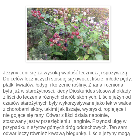
Jeżyny ceni się za wysoką wartość leczniczą i spożywczą.
Do celów leczniczych stosuję się owoce, liście, młode pędy,
płatki kwiatów, łodygi i korzenie rośliny. Znana i ceniona
była już w starożytności, kiedy Dioskurides stosował okłady
z liści do leczenia różnych chorób skórnych. Liście jeżyn od
czasów starożytnych były wykorzystywane jako lek w walce
z chorobami skóry, takimi jak liszaje, wypryski, ropiejące i
nie gojące się rany. Odwar z liści działa napotnie,
stosowany jest w przeziębieniu i anginie. Przynosi ulgę w
przypadku nieżytów górnych dróg oddechowych. Ten sam
odwar leczy również krwawą biegunkę. Liście jeżyny mogą