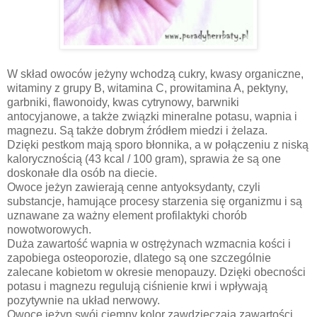
W skład owoców jeżyny wchodzą cukry, kwasy organiczne,
witaminy z grupy B, witamina C, prowitamina A, pektyny,
garbniki, flawonoidy , kwas cytrynowy, barwniki
antocyjanowe , a także związki mineralne potasu, wapnia i
magnezu. Są także dobrym źródłem miedzi i żelaza.
Dzięki pestkom mają sporo błonnika, a w połączeniu z niską
kalorycznością (43 kcal / 100 gram), sprawia że są one
doskonałe dla osób na diecie.
Owoce jeżyn zawierają cenne antyoksydanty, czyli
substancje, hamujące procesy starzenia się organizmu i są
uznawane za ważny element profilaktyki chorób
nowotworowych.
Duża zawartość wapnia w ostrężynach wzmacnia kości i
zapobiega osteoporozie, dlatego są one szczególnie
zalecane kobietom w okresie menopauzy. Dzięki obecności
potasu i magnezu regulują ciśnienie krwi i wpływają
pozytywnie na układ nerwowy.
Owoce jeżyn swój ciemny kolor zawdzięczają zawartości