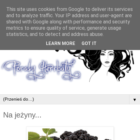
This site uses cookies from Google to deliver its services
and to analyze traffic. Your IP address and user-agent are
shared with Google along with performance and security
metrics to ensure quality of service, generate usage
statistics, and to detect and address abuse.
LEARN MORE
GOT IT
▼
Na jeżyny...