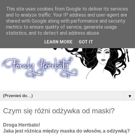
This site uses cookies from Google to deliver its services
and to analyze traffic. Your IP address and user-agent are
shared with Google along with performance and security
metrics to ensure quality of service, generate usage
statistics, and to detect and address abuse.
LEARN MORE
GOT IT
▼
Czym się różni odżywka od maski?
Droga Herrbato!
Jaka jest różnica między maska do włosów, a odżywką?