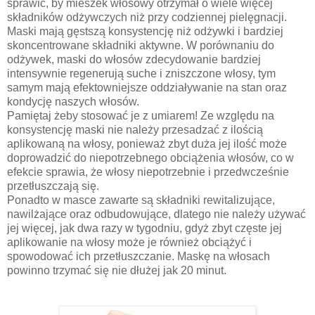
sprawić, by mieszek włosowy otrzymał o wiele więcej
składników odżywczych niż przy codziennej pielęgnacji.
Maski mają gęstszą konsystencję niż odżywki i bardziej
skoncentrowane składniki aktywne.
W porównaniu do
odżywek, maski do włosów zdecydowanie bardziej
intensywnie regenerują suche i zniszczone włosy, tym
samym mają efektowniejsze oddziaływanie na stan oraz
kondycję naszych włosów.
Pamiętaj żeby stosować je z umiarem! Ze względu na
konsystencję maski nie należy przesadzać z ilością
aplikowaną na włosy, ponieważ zbyt duża jej ilość może
doprowadzić do niepotrzebnego obciążenia włosów, co w
efekcie sprawia, że włosy niepotrzebnie i przedwcześnie
przetłuszczają się.
Ponadto w masce zawarte są składniki rewitalizujące,
nawilżające oraz odbudowujące, dlatego nie należy używać
jej więcej, jak dwa razy w tygodniu, gdyż zbyt częste jej
aplikowanie na włosy może je również obciążyć i
spowodować ich przetłuszczanie. Maskę na włosach
powinno trzymać się nie dłużej jak 20 minut.