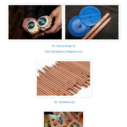
fot.
Nasza droga do
http://dziubejsucz.blogspot.com
fot.
blosilesia.org