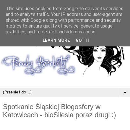
This site uses cookies from Google to deliver its services
and to analyze traffic. Your IP address and user-agent are
shared with Google along with performance and security
metrics to ensure quality of service, generate usage
statistics, and to detect and address abuse.
LEARN MORE
GOT IT
▼
Spotkanie Śląskiej Blogosfery w
Katowicach - bloSilesia poraz drugi :)