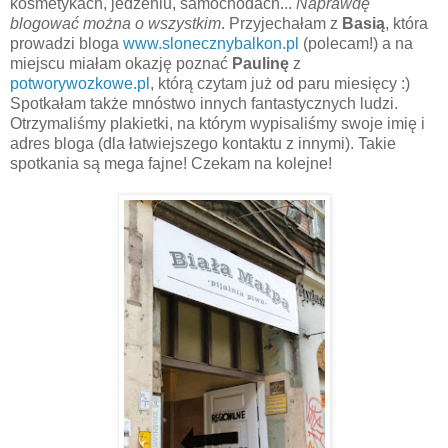
kosmetykach, jedzeniu, samochodach...
Naprawdę
blogować można o wszystkim
. Przyjechałam z
Basią
, która
prowadzi bloga
www.slonecznybalkon.pl
(polecam!) a na
miejscu miałam okazję poznać
Paulinę
z
potworywozkowe.pl
, którą czytam już od paru miesięcy :)
Spotkałam także mnóstwo innych fantastycznych ludzi.
Otrzymaliśmy plakietki, na którym wypisaliśmy swoje imię i
adres bloga (dla łatwiejszego kontaktu z innymi). Takie
spotkania są mega fajne! Czekam na kolejne!