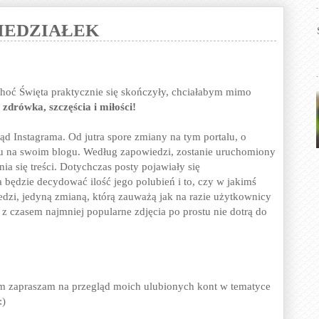
NIEDZIAŁEK
hoć Święta praktycznie się skończyły, chciałabym mimo
-
zdrówka, szczęścia i miłości!
 Instagrama. Od jutra spore zmiany na tym portalu, o
mu na swoim blogu. Według zapowiedzi, zostanie uruchomiony
ia się treści. Dotychczas posty pojawiały się
a będzie decydować ilość jego polubień i to, czy w jakimś
edzi, jedyną zmianą, którą zauważą jak na razie użytkownicy
 z czasem najmniej popularne zdjęcia po prostu nie dotrą do
m zapraszam na przegląd moich ulubionych kont w tematyce
:)