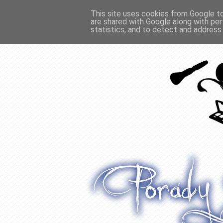
This site uses cookies from Google to 
are shared with Google along with per
O WŁOSACH
RECENZJE
WYWIADY
statistics, and to detect and address