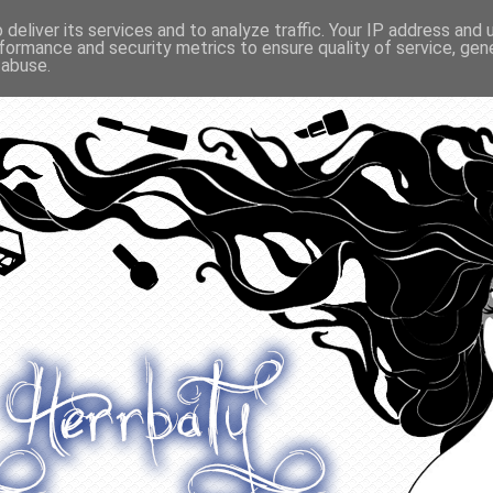
deliver its services and to analyze traffic. Your IP address and
formance and security metrics to ensure quality of service, ge
O ODŻYWIANIU
GADŻETY
KONKURSY
POLECANE
 abuse.