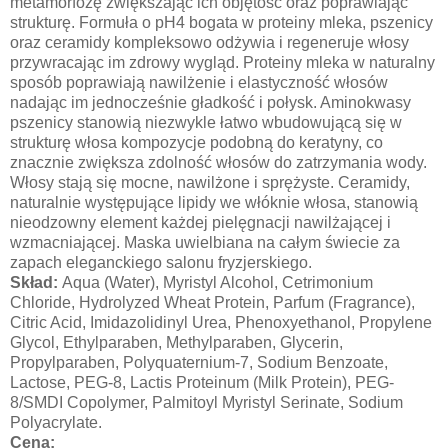
metamorfozę zwiększając ich objętość oraz poprawiając
strukturę. Formuła o pH4 bogata w proteiny mleka, pszenicy
oraz ceramidy kompleksowo odżywia i regeneruje włosy
przywracając im zdrowy wygląd. Proteiny mleka w naturalny
sposób poprawiają nawilżenie i elastyczność włosów
nadając im jednocześnie gładkość i połysk. Aminokwasy
pszenicy stanowią niezwykle łatwo wbudowującą się w
strukturę włosa kompozycje podobną do keratyny, co
znacznie zwiększa zdolność włosów do zatrzymania wody.
Włosy stają się mocne, nawilżone i sprężyste. Ceramidy,
naturalnie występujące lipidy we włóknie włosa, stanowią
nieodzowny element każdej pielęgnacji nawilżającej i
wzmacniającej. Maska uwielbiana na całym świecie za
zapach eleganckiego salonu fryzjerskiego.
Skład:
Aqua (Water), Myristyl Alcohol, Cetrimonium
Chloride, Hydrolyzed Wheat Protein, Parfum (Fragrance),
Citric Acid, Imidazolidinyl Urea, Phenoxyethanol, Propylene
Glycol, Ethylparaben, Methylparaben, Glycerin,
Propylparaben, Polyquaternium-7, Sodium Benzoate,
Lactose, PEG-8, Lactis Proteinum (Milk Protein), PEG-
8/SMDI Copolymer, Palmitoyl Myristyl Serinate, Sodium
Polyacrylate.
Cena: