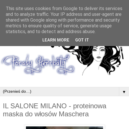
This site uses cookies from Google to deliver its services
and to analyze traffic. Your IP address and user-agent are
shared with Google along with performance and security
metrics to ensure quality of service, generate usage
statistics, and to detect and address abuse.
LEARN MORE
GOT IT
▼
IL SALONE MILANO - proteinowa
maska do włosów Maschera