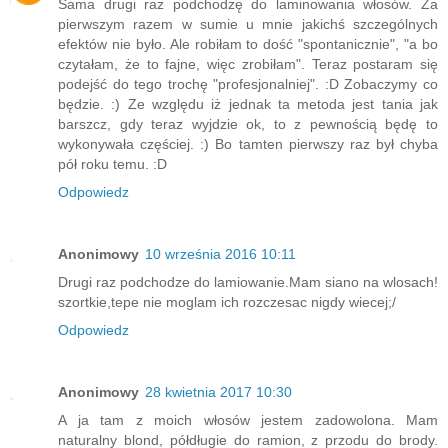
Sama drugi raz podchodzę do laminowania włosów. Za
pierwszym razem w sumie u mnie jakichś szczególnych
efektów nie było. Ale robiłam to dość "spontanicznie", "a bo
czytałam, że to fajne, więc zrobiłam". Teraz postaram się
podejść do tego trochę "profesjonalniej". :D Zobaczymy co
będzie. :) Ze względu iż jednak ta metoda jest tania jak
barszcz, gdy teraz wyjdzie ok, to z pewnością będę to
wykonywała częściej. :) Bo tamten pierwszy raz był chyba
pół roku temu. :D
Odpowiedz
Anonimowy
10 września 2016 10:11
Drugi raz podchodze do lamiowanie.Mam siano na wlosach!
szortkie,tepe nie moglam ich rozczesac nigdy wiecej;/
Odpowiedz
Anonimowy
28 kwietnia 2017 10:30
A ja tam z moich włosów jestem zadowolona. Mam
naturalny blond, półdługie do ramion, z przodu do brody.