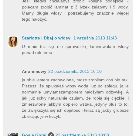
Jeśli kiedyś chciałabyś zrobić kolejne podejście -
polecam zrobić laminat z 3 łyżek żelatyny i 9 wody.
Mamy długie włosy i potrzebujemy znacznie więcej
tego nałożyć.
Szarlotte | Dbaj o włosy
1 września 2013 11:43
U mnie też się nie sprawdziło, laminowałam włosy
ponad rok temu.
Anonimowy
22 października 2013 16:10
ja nbie jestem zadowolona, moze zrobiłam coś nie tak.
Piszesz, że spłukałaś włosy wodą juz po zbiegu, ja je
normalnie umyłamszamponem nałożyłam odżywkę. A
jak juz schły naturalnie czułam, że robią się ciężkie, i
zmierzwione jakbym dopiero wstała, jedyny plus to to,
że zwiększyła się ich objetość i teraz są jakby grubsze
zbierając je w kucyk.
Gosia Goraj
22 października 2013 18:08