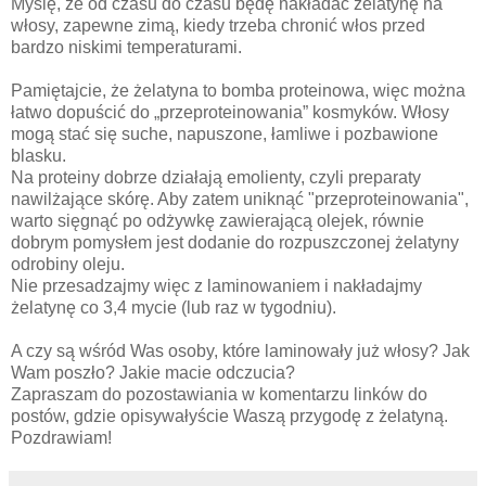
Myślę, że od czasu do czasu będę nakładać żelatynę na
włosy, zapewne zimą, kiedy trzeba chronić włos przed
bardzo niskimi temperaturami.
Pamiętajcie, że żelatyna to bomba proteinowa, więc można
łatwo dopuścić do „przeproteinowania” kosmyków. Włosy
mogą stać się suche, napuszone, łamliwe i pozbawione
blasku.
Na proteiny dobrze działają emolienty, czyli preparaty
nawilżające skórę. Aby zatem uniknąć "przeproteinowania",
warto sięgnąć po odżywkę zawierającą olejek, równie
dobrym pomysłem jest dodanie do rozpuszczonej żelatyny
odrobiny oleju.
Nie przesadzajmy więc z laminowaniem i nakładajmy
żelatynę co 3,4 mycie (lub raz w tygodniu).
A czy są wśród Was osoby, które laminowały już włosy? Jak
Wam poszło? Jakie macie odczucia?
Zapraszam do pozostawiania w komentarzu linków do
postów, gdzie opisywałyście Waszą przygodę z żelatyną.
Pozdrawiam!