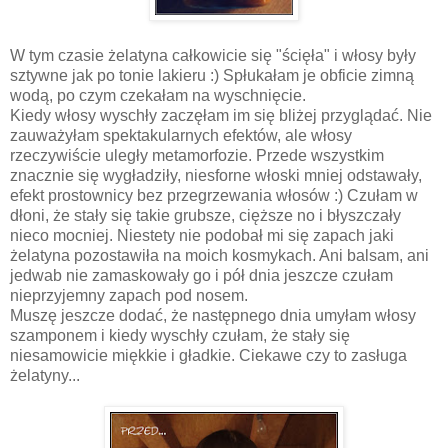
W tym czasie żelatyna całkowicie się "ścięła" i włosy były
sztywne jak po tonie lakieru :) Spłukałam je obficie zimną
wodą, po czym czekałam na wyschnięcie.
Kiedy włosy wyschły zaczęłam im się bliżej przyglądać. Nie
zauważyłam spektakularnych efektów, ale włosy
rzeczywiście uległy metamorfozie. Przede wszystkim
znacznie się wygładziły, niesforne włoski mniej odstawały,
efekt prostownicy bez przegrzewania włosów :) Czułam w
dłoni, że stały się takie grubsze, cięższe no i błyszczały
nieco mocniej. Niestety nie podobał mi się zapach jaki
żelatyna pozostawiła na moich kosmykach. Ani balsam, ani
jedwab nie zamaskowały go i pół dnia jeszcze czułam
nieprzyjemny zapach pod nosem.
Muszę jeszcze dodać, że następnego dnia umyłam włosy
szamponem i kiedy wyschły czułam, że stały się
niesamowicie miękkie i gładkie. Ciekawe czy to zasługa
żelatyny...