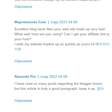
Odpowiedz
Majortotosite Com
1 maja 2022 04:08
Excellent blog here! Also your web site loads up very fast!
What web host are you using? Can I get your affiliate link to
your host?
I wish my website loaded up as quickly as yours lol
메이저사
이트
Odpowiedz
Racesite Pro
1 maja 2022 04:08
I have read so many posts regarding the blogger lovers
but this article is truly a good paragraph, keep it up.
경마
Odpowiedz