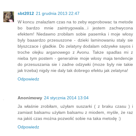
sbt2012
21 grudnia 2013 22:47
W koncu znalazlam czas na to zeby wyprobowac ta metode
bo bardzo mnie zaintrygowala...i jestem zachwycona
efektem! Niedawno zrobilam sobie pasemka i moje wlosy
byly baaardzo przesuszone - dzieki laminowaniu staly sie
blyszczace i gladkie. Do zelatyny dodalam odzywke sayos i
troche olejku arganowego z Avonu. Takze spadlas mi z
nieba tym postem - generalnie moje wlosy maja tendencje
do przesuszania sie i zadne odzywki (moze byly nie takie
jak trzeba) nigdy nie daly tak dobrego efektu jak zelatyna!
Odpowiedz
Anonimowy
24 stycznia 2014 13:04
Ja właśnie zrobiłam, użyłam suszarki ( z braku czasu ) i
zamiast balsamu użyłam balsamu z miodem, myśle, że raz
na jakiś czas można pozwolić sobie na taka metodę :)
Odpowiedz