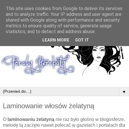
This site uses cookies from Google to deliver its services
and to analyze traffic. Your IP address and user-agent are
shared with Google along with performance and security
metrics to ensure quality of service, generate usage
statistics, and to detect and address abuse.
LEARN MORE
GOT IT
▼
Laminowanie włosów żelatyną
O
laminowaniu żelatyną
nie raz było głośno w blogosferze,
metodę tą zaczęto nawet polecać w gazetach i portalach dla