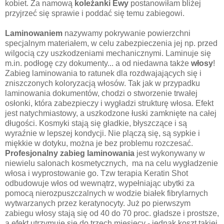
kobiet. Za namową
koleżanki Ewy
postanowiłam bliżej
przyjrzeć się sprawie i poddać się temu zabiegowi.
Laminowaniem
nazywamy pokrywanie powierzchni
specjalnym materiałem, w celu zabezpieczenia jej np. przed
wilgocią czy uszkodzeniami mechanicznymi. Laminuje się
m.in. podłogę czy dokumenty... a od niedawna także
włosy
!
Zabieg laminowania to ratunek dla rozdwajających się i
zniszczonych koloryzacją włosów. Tak jak w przypadku
laminowania dokumentów, chodzi o stworzenie trwałej
osłonki, która zabezpieczy i wygładzi strukturę włosa. Efekt
jest natychmiastowy, a uszkodzone łuski zamknięte na całej
długości. Kosmyki stają się gładkie, błyszczące i są
wyraźnie w lepszej kondycji. Nie plączą się, są sypkie i
miękkie w dotyku, można je bez problemu rozczesać.
Profesjonalny zabieg laminowania
jest wykonywany w
niewielu salonach kosmetycznych, ma na celu wygładzenie
włosa i wyprostowanie go. Tzw terapia Keratin Shot
odbudowuje włos od wewnątrz, wypełniając ubytki za
pomocą nierozpuszczalnych w wodzie białek fibrylarnych
wytwarzanych przez keratynocyty. Już po pierwszym
zabiegu włosy stają się od 40 do 70 proc. gładsze i prostsze,
a efekt utrzymuje się do trzech miesięcy - jednak koszt takiej