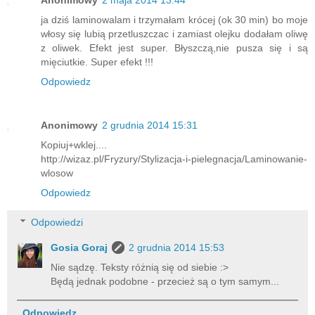
Anonimowy
2 maja 2014 13:44
ja dziś laminowalam i trzymałam krócej (ok 30 min) bo moje
włosy się lubią przetluszczac i zamiast olejku dodałam oliwę
z oliwek. Efekt jest super. Błyszczą,nie pusza się i są
mięciutkie. Super efekt !!!
Odpowiedz
Anonimowy
2 grudnia 2014 15:31
Kopiuj+wklej....
http://wizaz.pl/Fryzury/Stylizacja-i-pielegnacja/Laminowanie-
wlosow
Odpowiedz
Odpowiedzi
Gosia Goraj
2 grudnia 2014 15:53
Nie sądzę. Teksty różnią się od siebie :>
Będą jednak podobne - przecież są o tym samym...
Odpowiedz